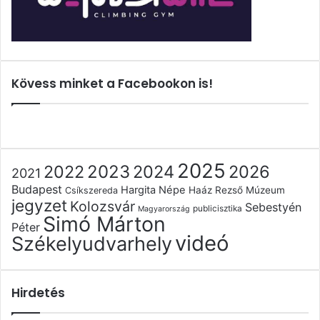
Kövess minket a Facebookon is!
2025
2022
2023
2024
2026
2021
Budapest
Hargita Népe
Haáz Rezső Múzeum
Csíkszereda
jegyzet
Kolozsvár
Sebestyén
publicisztika
Magyarország
Simó Márton
Péter
videó
Székelyudvarhely
Hirdetés