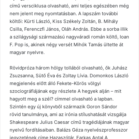
című versciklusa olvasható, ami teljes egészében még
nem jelent meg nyomtatásban. A lapszám további
költői: Kürti László, Kiss Székely Zoltán, B. Mihály
Csilla, Ferenczfi János, Oláh András. Ebbe a sorba illik
a szilágysági származású nagyváradi román költő, Ioan
F. Pop is, akinek négy versét Mihók Tamás ültette át
magyar nyelvre.
Rövidpróza három hölgy tollából olvasható, ők Juhász
Zsuzsanna, Sütő Éva és Zoltay Lívia. Domonkos László
megjelenés előtt álló Fekete-Körös völgyi
szociográfiájának egy részlete A hegyek alján – mit
hagyott meg a szél? címmel olvasható a lapban.
Szintén egy új könyvből származik Goron Sándor
rövid tanulmánya, ami az irónia stílushatását vizsgálja
Shakespeare Julius Caesar című tragédiájának magyar
nyelvű fordításaiban. Balázs Géza nyelvészprofesszor
jegyzetének címe Hazaszótár, Farkas Antal A