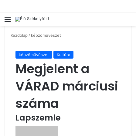
Menü
Ke
Kezdőlap
/
képzőművészet
képzőművészet
Kultúra
Megjelent a
VÁRAD márciusi
száma
Lapszemle
Send
an