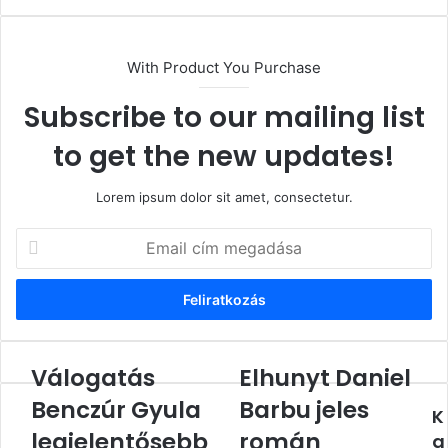
With Product You Purchase
Subscribe to our mailing list
to get the new updates!
Lorem ipsum dolor sit amet, consectetur.
Email
cím
megadása
Válogatás
Elhunyt Daniel
Válogatás
Elhunyt
Benczúr
Daniel
Benczúr Gyula
Barbu jeles
K
Gyula
Barbu
legjelentősebb
legjelentősebb
jeles
román
a