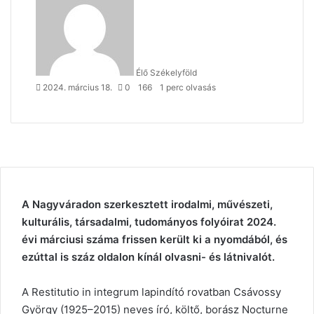
email
Élő Székelyföld
2024. március 18.
0
166
1 perc olvasás
A Nagyváradon szerkesztett irodalmi, művészeti,
kulturális, társadalmi, tudományos folyóirat 2024.
évi márciusi száma frissen került ki a nyomdából, és
ezúttal is száz oldalon kínál olvasni- és látnivalót.
A Restitutio in integrum lapindító rovatban Csávossy
György (1925–2015) neves író, költő, borász Nocturne