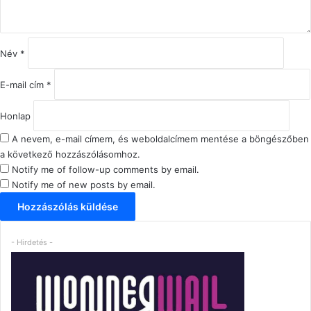
ó
l
á
s
Név
*
*
E-mail cím
*
Honlap
A nevem, e-mail címem, és weboldalcímem mentése a böngészőben
a következő hozzászólásomhoz.
Notify me of follow-up comments by email.
Notify me of new posts by email.
- Hirdetés -