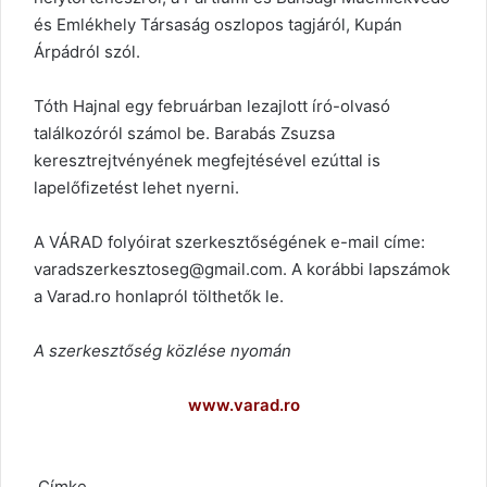
és Emlékhely Társaság oszlopos tagjáról, Kupán
Árpádról szól.
Tóth Hajnal egy februárban lezajlott író-olvasó
találkozóról számol be. Barabás Zsuzsa
keresztrejtvényének megfejtésével ezúttal is
lapelőfizetést lehet nyerni.
A VÁRAD folyóirat szerkesztőségének e-mail címe:
varadszerkesztoseg@gmail.com. A korábbi lapszámok
a Varad.ro honlapról tölthetők le.
A szerkesztőség közlése nyomán
www.varad.ro
Címke