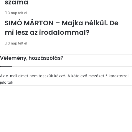
száma
3 nap telt el
SIMÓ MÁRTON – Majka nélkül. De
mi lesz az irodalommal?
3 nap telt el
Vélemény, hozzászólás?
Az e-mail címet nem tesszük közzé.
A kötelező mezőket
*
karakterrel
jelöltük
H
o
z
z
á
s
z