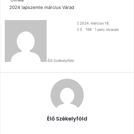
2024
lapszemle
március
Várad
Send
2024. március 18.
an
0
166
1 perc olvasás
email
Élő Székelyföld
Élő Székelyföld
Honlap