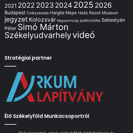
2025
2022
2023
2024
2026
2021
Budapest
Hargita Népe
Haáz Rezső Múzeum
Csíkszereda
jegyzet
Kolozsvár
Sebestyén
publicisztika
Magyarország
Simó Márton
Péter
videó
Székelyudvarhely
Stratégiai partner
Élő Székelyföld Munkacsoportról
Civil szervezet, amely székelyföldi értékőrzéssel és