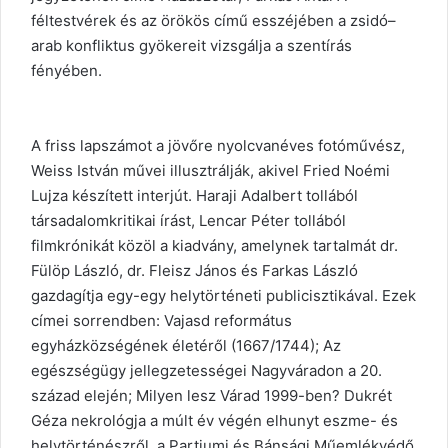
féltestvérek és az örökös című esszéjében a zsidó–
arab konfliktus gyökereit vizsgálja a szentírás
fényében.
A friss lapszámot a jövőre nyolcvanéves fotóművész,
Weiss István művei illusztrálják, akivel Fried Noémi
Lujza készített interjút. Haraji Adalbert tollából
társadalomkritikai írást, Lencar Péter tollából
filmkrónikát közöl a kiadvány, amelynek tartalmát dr.
Fülöp László, dr. Fleisz János és Farkas László
gazdagítja egy-egy helytörténeti publicisztikával. Ezek
címei sorrendben: Vajasd református
egyházközségének életéről (1667/1744); Az
egészségügy jellegzetességei Nagyváradon a 20.
század elején; Milyen lesz Várad 1999-ben? Dukrét
Géza nekrológja a múlt év végén elhunyt eszme- és
helytörténészről, a Partiumi és Bánsági Műemlékvédő