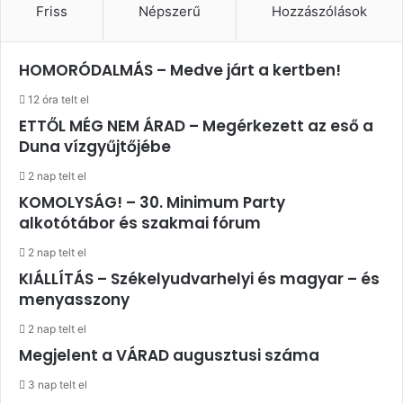
Friss
Népszerű
Hozzászólások
HOMORÓDALMÁS – Medve járt a kertben!
12 óra telt el
ETTŐL MÉG NEM ÁRAD – Megérkezett az eső a
Duna vízgyűjtőjébe
2 nap telt el
KOMOLYSÁG! – 30. Minimum Party
alkotótábor és szakmai fórum
2 nap telt el
KIÁLLÍTÁS – Székelyudvarhelyi és magyar – és
menyasszony
2 nap telt el
Megjelent a VÁRAD augusztusi száma
3 nap telt el