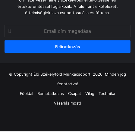
értékteremtéssel foglalkozik. A falu iránt elkötelezett
értelmiségiek laza csoportosulása és fóruma.
Email
cím
megadása
© Copyright Élő Székelyföld Munkacsoport, 2026, Minden jog
fenntartva!
Főoldal
Bemutatkozás
Csapat
Világ
Technika
Vásárlás most!
Facebook
X
YouTube
Instagram
Facebook
X
WhatsApp
Telegram
Viber