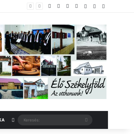
Facebook
X
YouTube
Instagram
Belépés
Véletlen cikk
Oldalsáv
Véletlen cikk
Keresés:
KA