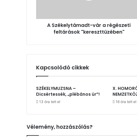
"kereszttüzében"
A Székelytámadt-vár a régészeti
feltárások "kereszttüzében"
Kapcsolódó cikkek
SZÉKELYMUZSNA –
X. HOMOR
Dicsértessék, „plébános úr”!
NEMZETKÖ
13 óra telt el
16 óra telt el
Vélemény, hozzászólás?