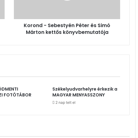
Márton
kettős
könyvbemutatója
Korond - Sebestyén Péter és Simó
Márton kettős könyvbemutatója
ÓDMENTI
Székelyudvarhelyre érkezik a
ZI FOTÓTÁBOR
MAGYAR MENYASSZONY
2 nap telt el