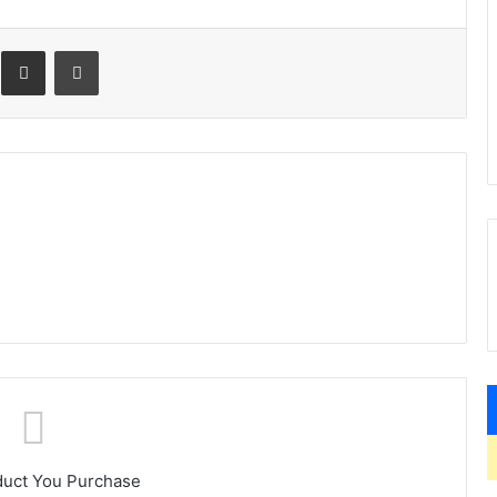
Megosztás email-ben
Nyomtatás
duct You Purchase