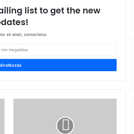
iling list to get the new
dates!
or sit amet, consectetur.
Korond
-
Sebestyén
Péter
és
Simó