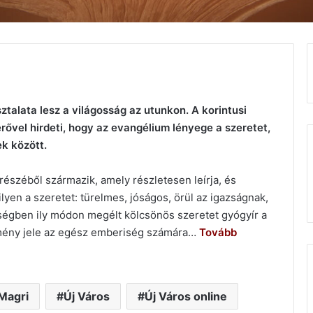
talata lesz a világosság az utunkon. A korintusi
ővel hirdeti, hogy az evangélium lényege a szeretet,
ek között.
részéből származik, amely részletesen leírja, és
yen a szeretet: türelmes, jóságos, örül az igazságnak,
égben ily módon megélt kölcsönös szeretet gyógyír a
emény jele az egész emberiség számára…
Tovább
 Magri
Új Város
Új Város online