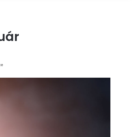
ruár
ce