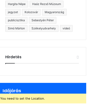
Hargita Népe
Haáz Rezső Múzeum
jegyzet
Kolozsvár
Magyarország
publicisztika
Sebestyén Péter
Simó Márton
Székelyudvarhely
videó
Hirdetés
Időjárás
You need to set the Location.