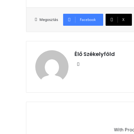
Facebook
X
Megosztás
Élő Székelyföld
Honlap
With Pro