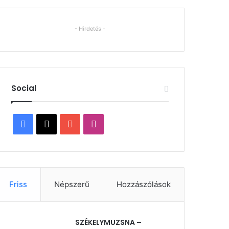
- Hirdetés -
Social
Facebook
X
YouTube
Instagram
Friss
Népszerű
Hozzászólások
SZÉKELYMUZSNA –