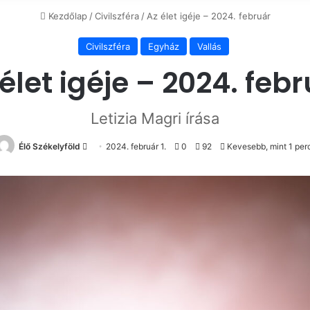
Kezdőlap
/
Civilszféra
/
Az élet igéje – 2024. február
Civilszféra
Egyház
Vallás
élet igéje – 2024. feb
Letizia Magri írása
Send
Élő Székelyföld
2024. február 1.
0
92
Kevesebb, mint 1 per
an
email