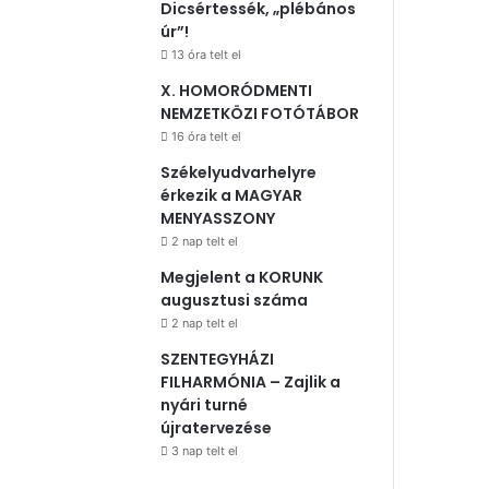
Dicsértessék, „plébános
úr”!
13 óra telt el
X. HOMORÓDMENTI
NEMZETKÖZI FOTÓTÁBOR
16 óra telt el
Székelyudvarhelyre
érkezik a MAGYAR
MENYASSZONY
2 nap telt el
Megjelent a KORUNK
augusztusi száma
2 nap telt el
SZENTEGYHÁZI
FILHARMÓNIA – Zajlik a
nyári turné
újratervezése
3 nap telt el