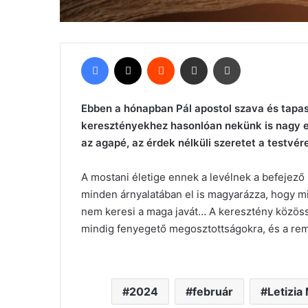
Facebook
X
Reddit
Megosztás email-ben
Nyomtatás
Ebben a hónapban Pál apostol szava és tapasz
keresztényekhez hasonlóan nekünk is nagy er
az agapé, az érdek nélküli szeretet a testvér
A mostani életige ennek a levélnek a befejező 
minden árnyalatában el is magyarázza, hogy mil
nem keresi a maga javát… A keresztény közöss
mindig fenyegető megosztottságokra, és a r
2024
február
Letizia