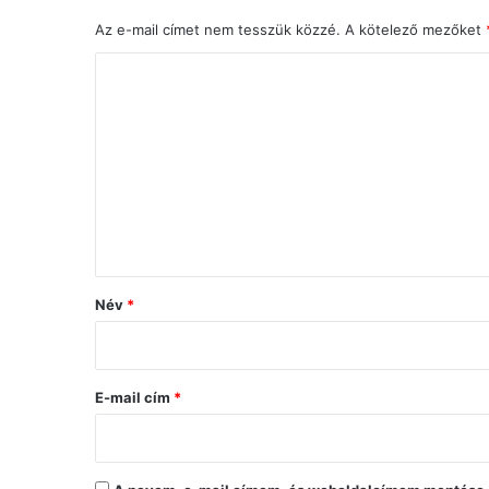
Az e-mail címet nem tesszük közzé.
A kötelező mezőket
H
o
z
z
á
s
z
ó
Név
*
l
á
s
E-mail cím
*
*