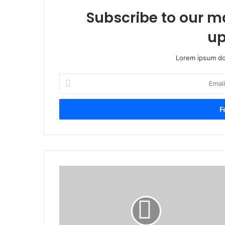
Subscribe to our ma
up
Lorem ipsum dol
Email
cím
megadása
A
Székelytámadt-
vár
a
régészeti
feltárások