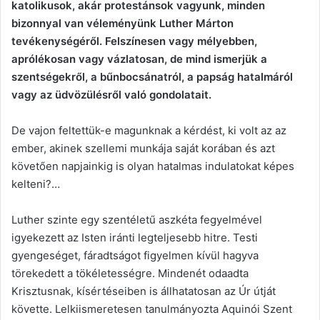
katolikusok, akár protestánsok vagyunk, minden
bizonnyal van véleményünk Luther Márton
tevékenységéről. Felszínesen vagy mélyebben,
aprólékosan vagy vázlatosan, de mind ismerjük a
szentségekről, a bűnbocsánatról, a papság hatalmáról
vagy az üdvözülésről való gondolatait.
De vajon feltettük-e magunknak a kérdést, ki volt az az
ember, akinek szellemi munkája saját korában és azt
követően napjainkig is olyan hatalmas indulatokat képes
kelteni?…
Luther szinte egy szentéletű aszkéta fegyelmével
igyekezett az Isten iránti legteljesebb hitre. Testi
gyengeséget, fáradtságot figyelmen kívül hagyva
törekedett a tökéletességre. Mindenét odaadta
Krisztusnak, kísértéseiben is állhatatosan az Úr útját
követte. Lelkiismeretesen tanulmányozta Aquinói Szent