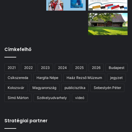
Címkefelhő
2021
2022
2023
2024
2025
2026
Budapest
Csíkszereda
Hargita Népe
Haáz Rezső Múzeum
jegyzet
Kolozsvár
Magyarország
publicisztika
Sebestyén Péter
Simó Márton
Székelyudvarhely
videó
Stratégiai partner