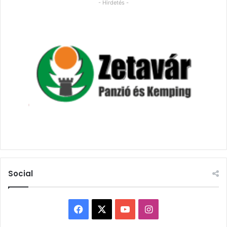
- Hirdetés -
Social
Facebook
X
YouTube
Instagram