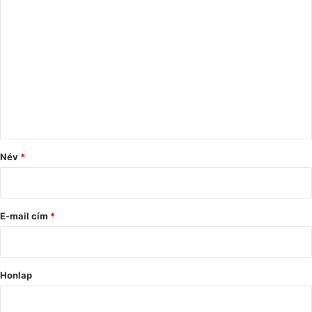
H
o
z
z
á
s
z
ó
Név
*
l
á
s
E-mail cím
*
*
Honlap