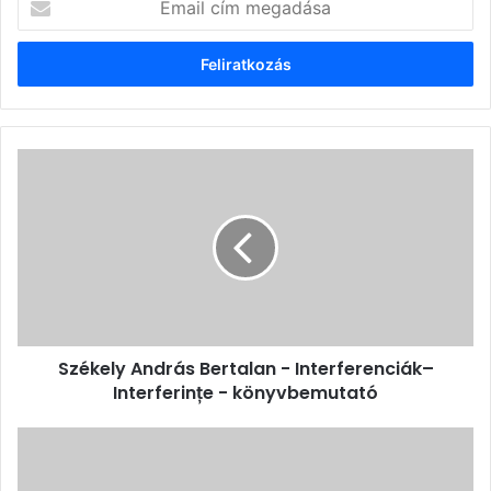
cím
megadása
Székely
András
Bertalan
-
Interferenciák–
Interferințe
-
könyvbemutató
Székely András Bertalan - Interferenciák–
Interferințe - könyvbemutató
JelesNapTár
-
A