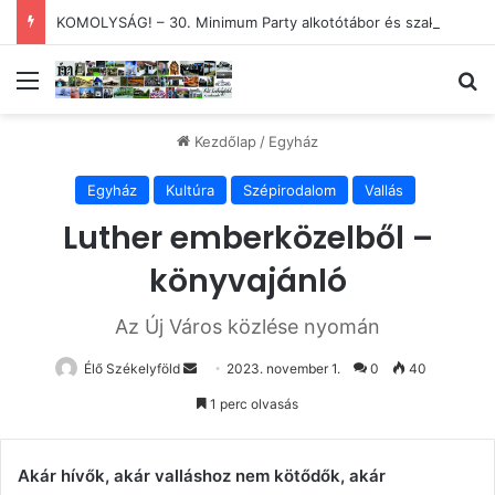
KOMOLYSÁG! – 30. Minimum Party alkotótábor és szakmai fórum
Menü
Ke
Kezdőlap
/
Egyház
Egyház
Kultúra
Szépirodalom
Vallás
Luther emberközelből –
könyvajánló
Az Új Város közlése nyomán
Send
Élő Székelyföld
2023. november 1.
0
40
an
1 perc olvasás
email
Akár hívők, akár valláshoz nem kötődők, akár