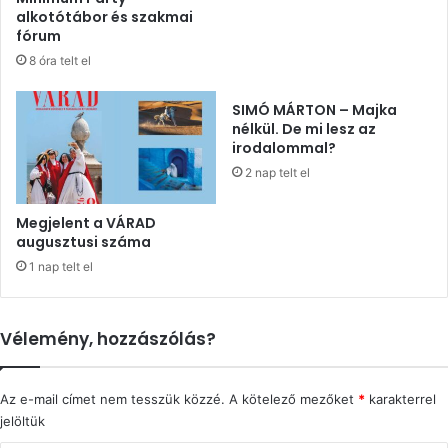
alkotótábor és szakmai
fórum
8 óra telt el
SIMÓ MÁRTON – Majka
nélkül. De mi lesz az
irodalommal?
2 nap telt el
Megjelent a VÁRAD
augusztusi száma
1 nap telt el
Vélemény, hozzászólás?
Az e-mail címet nem tesszük közzé.
A kötelező mezőket
*
karakterrel
jelöltük