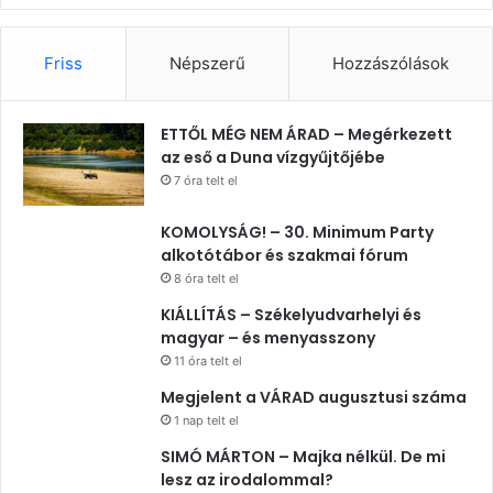
Friss
Népszerű
Hozzászólások
ETTŐL MÉG NEM ÁRAD – Megérkezett
az eső a Duna vízgyűjtőjébe
7 óra telt el
KOMOLYSÁG! – 30. Minimum Party
alkotótábor és szakmai fórum
8 óra telt el
KIÁLLÍTÁS – Székelyudvarhelyi és
magyar – és menyasszony
11 óra telt el
Megjelent a VÁRAD augusztusi száma
1 nap telt el
SIMÓ MÁRTON – Majka nélkül. De mi
lesz az irodalommal?