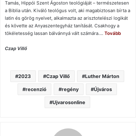
Tamás, Hippói Szent Ágoston teológiáját – természetesen
a Biblia után. Kiváló teológus volt, aki magabiztosan bírta a
latin és görög nyelvet, alkalmazta az arisztotelészi logikát
és követte az Anyaszentegyház tanítását. Csakhogy a
tökéletesség lassan bálvánnyá vált számára….
Tovább
Czap Villő
2023
Czap Villő
Luther Márton
recenzió
regény
Újváros
Ujvarosonline