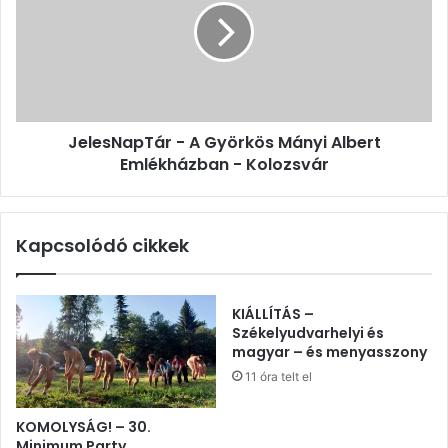
Györkös
Mányi
Albert
Emlékházban
-
Kolozsvár
JelesNapTár - A Györkös Mányi Albert
Emlékházban - Kolozsvár
Kapcsolódó cikkek
KIÁLLÍTÁS –
Székelyudvarhelyi és
magyar – és menyasszony
11 óra telt el
KOMOLYSÁG! – 30.
Minimum Party