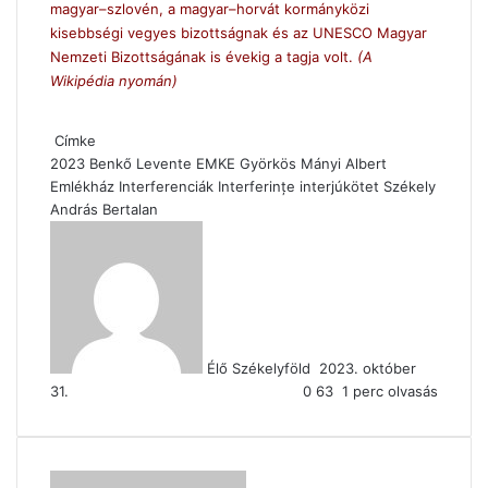
magyar–szlovén, a magyar–horvát kormányközi
kisebbségi vegyes bizottságnak és az UNESCO Magyar
Nemzeti Bizottságának is évekig a tagja volt.
(A
Wikipédia nyomán)
Címke
2023
Benkő Levente
EMKE
Györkös Mányi Albert
Emlékház
Interferenciák
Interferințe
interjúkötet
Székely
András Bertalan
Send
an
email
Élő Székelyföld
2023. október
31.
0
63
1 perc olvasás