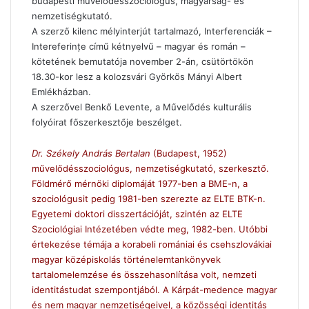
budapesti művelődésszociológus, magyarság- és
nemzetiségkutató.
A szerző kilenc mélyinterjút tartalmazó, Interferenciák –
Intereferințe című kétnyelvű – magyar és román –
kötetének bemutatója november 2-án, csütörtökön
18.30-kor lesz a kolozsvári Györkös Mányi Albert
Emlékházban.
A szerzővel Benkő Levente, a Művelődés kulturális
folyóirat főszerkesztője beszélget.
Dr. Székely András Bertalan
(Budapest, 1952)
művelődésszociológus, nemzetiségkutató, szerkesztő.
Földmérő mérnöki diplomáját 1977-ben a BME-n, a
szociológusit pedig 1981-ben szerezte az ELTE BTK-n.
Egyetemi doktori disszertációját, szintén az ELTE
Szociológiai Intézetében védte meg, 1982-ben. Utóbbi
értekezése témája a korabeli romániai és csehszlovákiai
magyar középiskolás történelemtankönyvek
tartalomelemzése és összehasonlítása volt, nemzeti
identitástudat szempontjából. A Kárpát-medence magyar
és nem magyar nemzetiségeivel, a közösségi identitás