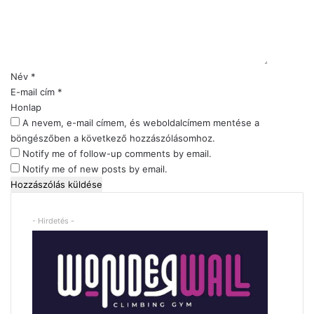
á
s
z
ó
l
Név
*
á
E-mail cím
*
s
Honlap
*
A nevem, e-mail címem, és weboldalcímem mentése a
böngészőben a következő hozzászólásomhoz.
Notify me of follow-up comments by email.
Notify me of new posts by email.
- Hirdetés -