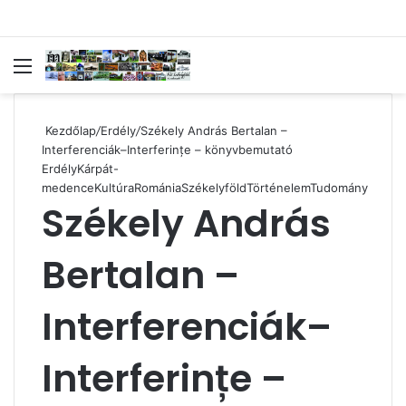
Menü
Ke
Kezdőlap
/
Erdély
/
Székely András Bertalan –
Interferenciák–Interferințe – könyvbemutató
Erdély
Kárpát-
medence
Kultúra
Románia
Székelyföld
Történelem
Tudomány
Székely András
Bertalan –
Interferenciák–
Interferințe –