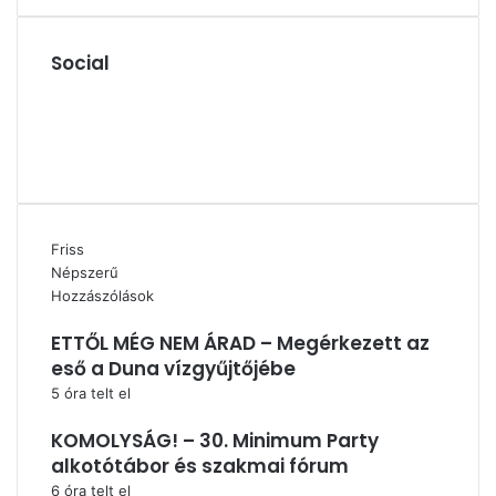
Social
Facebook
X
YouTube
Instagram
Friss
Népszerű
Hozzászólások
ETTŐL MÉG NEM ÁRAD – Megérkezett az
eső a Duna vízgyűjtőjébe
5 óra telt el
KOMOLYSÁG! – 30. Minimum Party
alkotótábor és szakmai fórum
6 óra telt el