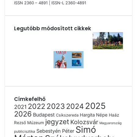
ISSN 2360 – 4891 | ISSN-L 2360-4891
Legutóbb módosított cikkek
Címkefelhő
2025
2022
2023
2024
2021
2026
Budapest
Hargita Népe
Haáz
Csíkszereda
jegyzet
Kolozsvár
Rezső Múzeum
Magyarország
Simó
Sebestyén Péter
publicisztika