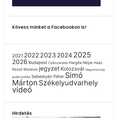
Kövess minket a Facebookon is!
2025
2022
2023
2024
2021
2026
Budapest
Hargita Népe
Haáz
Csíkszereda
jegyzet
Kolozsvár
Rezső Múzeum
Magyarország
Simó
Sebestyén Péter
publicisztika
Márton
Székelyudvarhely
videó
Hirdetés