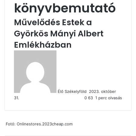
könyvbemutató
Művelődés Estek a
Györkös Mányi Albert
Emlékházban
Send
an
email
Élő Székelyföld
2023. október
31.
0
63
1 perc olvasás
Fotó: Onlinestores.2023cheap.com