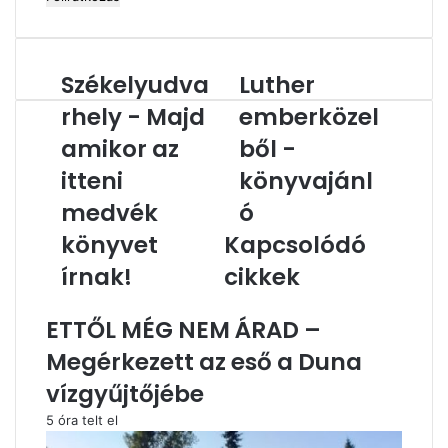
megadása
Székelyudva
Luther
Székelyudvarhely
Luther
-
emberközelből
rhely - Majd
emberközel
Majd
-
amikor
amikor az
könyvajánló
ből -
az
itteni
könyvajánl
itteni
medvék
medvék
ó
könyvet
könyvet
Kapcsolódó
írnak!
írnak!
cikkek
ETTŐL MÉG NEM ÁRAD –
Megérkezett az eső a Duna
vízgyűjtőjébe
5 óra telt el