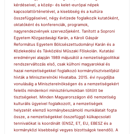
kérdéseivel, a közép- és kelet-európai népek
kapcsolattörténetével, a kisebbség és a kultúra
összefüggéseivel, négy évtizede foglalkozik kutatóként,
oktatóként és konferenciák, programok,
nagyrendezvények szervezőjeként. Tanított a Soproni
Egyetem Közgazdasági Karán, a Károli Gáspár
Református Egyetem Bölcsészettudományi Karán és a
Közlekedési és Távközlési Műszaki Főiskolán. Kutatási
eredményei alapján 1989 májusától a nemzetiségpolitikai
rendszerváltozás első, csak külhoni magyarokkal és
hazai nemzetiségekkel foglalkozó kormánytisztviselőjéül
hívták a Miniszterelnöki Hivatalba. 2015. évi nyugdíjba
vonulásáig a Miniszterelnökségen és a nemzetiségekért
felelős mindenkori minisztériumokban töltött be
tisztségeket. Minden Magyarországon élő nemzetiség
kulturális ügyeivel foglalkozott, a nemzetiségek
helyzetét elemző kormánybeszámoló munkálatait fogta
össze, a nemzetiségekkel összefüggő külkapcsolati
tennivalókat is koordinált (ENSZ, ET, EU, EBESZ és a
kormányközi kisebbségi vegyes bizottságok teendői). A