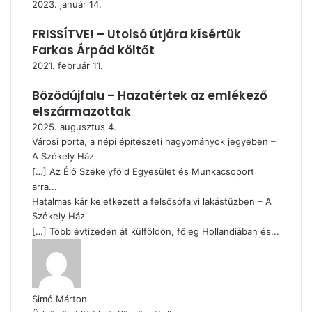
2023. január 14.
FRISSÍTVE! – Utolsó útjára kísértük
Farkas Árpád költőt
2021. február 11.
Bözödújfalu – Hazatértek az emlékező
elszármazottak
2025. augusztus 4.
Városi porta, a népi építészeti hagyományok jegyében –
A Székely Ház
[…] Az Élő Székelyföld Egyesület és Munkacsoport
arra...
Hatalmas kár keletkezett a felsősófalvi lakástűzben – A
Székely Ház
[…] Több évtizeden át külföldön, főleg Hollandiában és...
Simó Márton