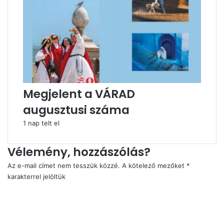
Megjelent a VÁRAD
augusztusi száma
1 nap telt el
Vélemény, hozzászólás?
Az e-mail címet nem tesszük közzé.
A kötelező mezőket
*
karakterrel jelöltük
H
o
z
z