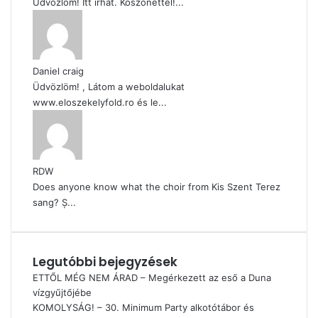
Üdvözlöm! Itt írhat. Köszönettel!...
Daniel craig
Üdvözlöm! , Látom a weboldalukat
www.eloszekelyfold.ro és le...
RDW
Does anyone know what the choir from Kis Szent Terez
sang? Ș...
Legutóbbi bejegyzések
ETTŐL MÉG NEM ÁRAD – Megérkezett az eső a Duna
vízgyűjtőjébe
KOMOLYSÁG! – 30. Minimum Party alkotótábor és