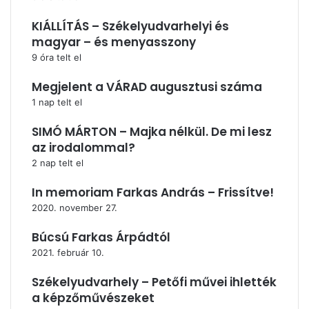
KIÁLLÍTÁS – Székelyudvarhelyi és
magyar – és menyasszony
9 óra telt el
Megjelent a VÁRAD augusztusi száma
1 nap telt el
SIMÓ MÁRTON – Majka nélkül. De mi lesz
az irodalommal?
2 nap telt el
In memoriam Farkas András – Frissítve!
2020. november 27.
Búcsú Farkas Árpádtól
2021. február 10.
Székelyudvarhely – Petőfi művei ihlették
a képzőművészeket