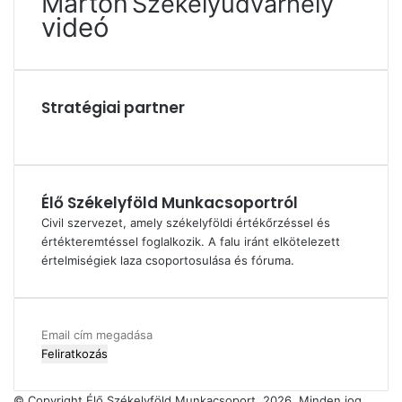
Márton
Székelyudvarhely
videó
Stratégiai partner
Élő Székelyföld Munkacsoportról
Civil szervezet, amely székelyföldi értékőrzéssel és
értékteremtéssel foglalkozik. A falu iránt elkötelezett
értelmiségiek laza csoportosulása és fóruma.
Email
cím
megadása
© Copyright Élő Székelyföld Munkacsoport, 2026, Minden jog