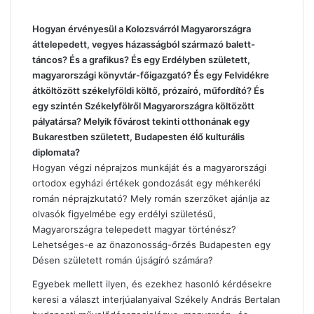
Hogyan érvényesül a Kolozsvárról Magyarországra
áttelepedett, vegyes házasságból származó balett-
táncos? És a grafikus? És egy Erdélyben született,
magyarországi könyvtár-főigazgató? És egy Felvidékre
átköltözött székelyföldi költő, prózaíró, műfordító? És
egy szintén Székelyfölről Magyarországra költözött
pályatársa? Melyik fővárost tekinti otthonának egy
Bukarestben született, Budapesten élő kulturális
diplomata?
Hogyan végzi néprajzos munkáját és a magyarországi
ortodox egyházi értékek gondozását egy méhkeréki
román néprajzkutató? Mely román szerzőket ajánlja az
olvasók figyelmébe egy erdélyi születésű,
Magyarországra telepedett magyar történész?
Lehetséges-e az önazonosság-őrzés Budapesten egy
Désen született román újságíró számára?
Egyebek mellett ilyen, és ezekhez hasonló kérdésekre
keresi a választ interjúalanyaival Székely András Bertalan