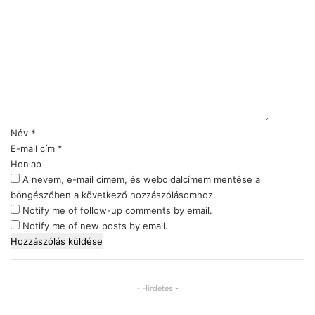
H
o
z
z
á
s
z
ó
l
Név
*
á
E-mail cím
*
s
Honlap
*
A nevem, e-mail címem, és weboldalcímem mentése a
böngészőben a következő hozzászólásomhoz.
Notify me of follow-up comments by email.
Notify me of new posts by email.
- Hirdetés -