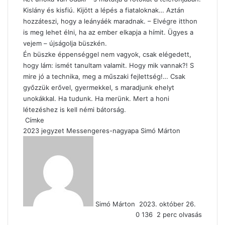
Kislány és kisfiú. Kijött a lépés a fiataloknak… Aztán
hozzáteszi, hogy a leányáék maradnak. – Elvégre itthon
is meg lehet élni, ha az ember elkapja a hímit. Ügyes a
vejem – újságolja büszkén.
Én büszke éppenséggel nem vagyok, csak elégedett,
hogy lám: ismét tanultam valamit. Hogy mik vannak?! S
mire jó a technika, meg a műszaki fejlettség!… Csak
győzzük erővel, gyermekkel, s maradjunk ehelyt
unokákkal. Ha tudunk. Ha merünk. Mert a honi
létezéshez is kell némi bátorság.
Címke
2023
jegyzet
Messengeres-nagyapa
Simó Márton
Send
an
email
Simó Márton
2023. október 26.
0
136
2 perc olvasás