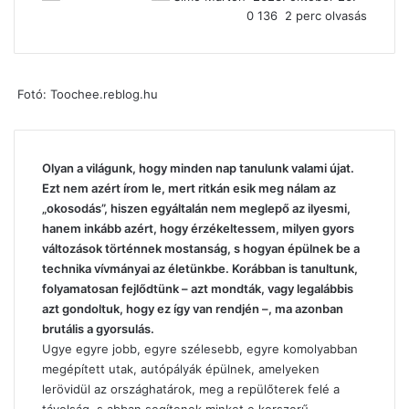
0
136
2 perc olvasás
Fotó: Toochee.reblog.hu
Olyan a világunk, hogy minden nap tanulunk valami újat.
Ezt nem azért írom le, mert ritkán esik meg nálam az
„okosodás”, hiszen egyáltalán nem meglepő az ilyesmi,
hanem inkább azért, hogy érzékeltessem, milyen gyors
változások történnek mostanság, s hogyan épülnek be a
technika vívmányai az életünkbe. Korábban is tanultunk,
folyamatosan fejlődtünk – azt mondták, vagy legalábbis
azt gondoltuk, hogy ez így van rendjén –, ma azonban
brutális a gyorsulás.
Ugye egyre jobb, egyre szélesebb, egyre komolyabban
megépített utak, autópályák épülnek, amelyeken
lerövidül az országhatárok, meg a repülőterek felé a