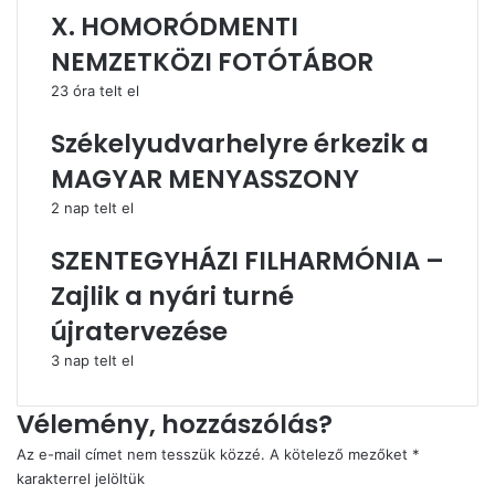
X. HOMORÓDMENTI
NEMZETKÖZI FOTÓTÁBOR
23 óra telt el
Székelyudvarhelyre érkezik a
MAGYAR MENYASSZONY
2 nap telt el
SZENTEGYHÁZI FILHARMÓNIA –
Zajlik a nyári turné
újratervezése
3 nap telt el
Vélemény, hozzászólás?
Az e-mail címet nem tesszük közzé.
A kötelező mezőket
*
karakterrel jelöltük