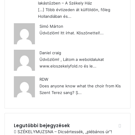
lakástűzben – A Székely Ház
[…] Több évtizeden át külföldön, főleg
Hollandiában és...
Simó Márton
Üdvözlöm! Itt írhat. Köszönettel!...
Daniel craig
Üdvözlöm! , Látom a weboldalukat
www.eloszekelyfold.ro és le...
RDW
Does anyone know what the choir from Kis
Szent Terez sang? Ș...
Legutóbbi bejegyzések
SZÉKELYMUZSNA – Dicsértessék, „plébános úr”!