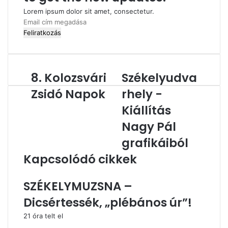
Lorem ipsum dolor sit amet, consectetur.
Email
cím
megadása
8. Kolozsvári
Székelyudva
8.
Székelyudvarhely
Kolozsvári
-
Zsidó Napok
rhely -
Zsidó
Kiállítás
Napok
Nagy
Kiállítás
Pál
Nagy Pál
grafikáiból
grafikáiból
Kapcsolódó cikkek
SZÉKELYMUZSNA –
Dicsértessék, „plébános úr”!
21 óra telt el