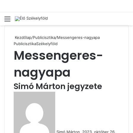
Menü
Ke
Kezdőlap
/
Publicisztika
/
Messengeres-nagyapa
Publicisztika
Székelyföld
Messengeres-
nagyapa
Simó Márton jegyzete
Send
an
email
Simó Márton
2023. október 26.