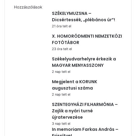
Hozzászólások
SZÉKELYMUZSNA –
Dicsértessék, „plébános úr”!
21 óra telt el
X. HOMORÓDMENTI NEMZETKÖZI
FOTÓTÁBOR
23 óra telt el
Székelyudvarhelyre érkezik a
MAGYAR MENYASSZONY
2 nap telt el
Megjelent a KORUNK
augusztusi száma
2 nap telt el
SZENTEGYHÁZI FILHARMÓNIA –
Zajlik a nyári turné
újratervezése
3 nap telt el
In memoriam Farkas András –
Frissítve!