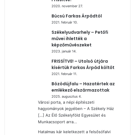
2020. november 27.
Búcsú Farkas Árpádtól
2021. február 10.
Székelyudvarhely – Petőfi
művei ihlették a
képzőművészeket
2023. január 14.
FRISSÍTVE! – Utolsó útjára
kísértük Farkas Árpád költőt
2021. február 11.
Bözödújfalu – Hazatértek az
emlékező elszármazottak
2025. augusztus 4.
Városi porta, a népi építészeti
hagyományok jegyében – A Székely Ház
[…] Az Élő Székelyföld Egyesület és
Munkacsoport arra...
Hatalmas kár keletkezett a felsősófalvi