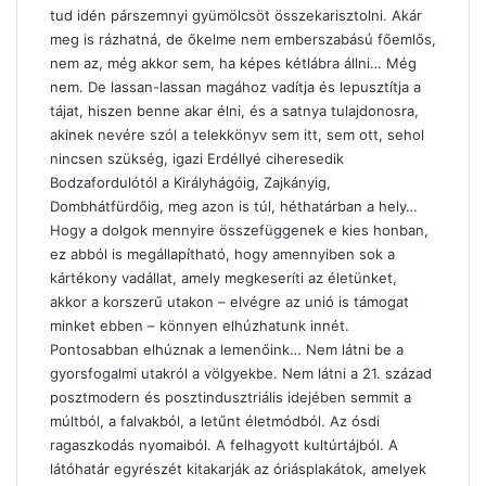
tud idén párszemnyi gyümölcsöt összekarisztolni. Akár
meg is rázhatná, de őkelme nem emberszabású főemlős,
nem az, még akkor sem, ha képes kétlábra állni… Még
nem. De lassan-lassan magához vadítja és lepusztítja a
tájat, hiszen benne akar élni, és a satnya tulajdonosra,
akinek nevére szól a telekkönyv sem itt, sem ott, sehol
nincsen szükség, igazi Erdéllyé ciheresedik
Bodzafordulótól a Királyhágóig, Zajkányig,
Dombhátfürdőig, meg azon is túl, héthatárban a hely…
Hogy a dolgok mennyire összefüggenek e kies honban,
ez abból is megállapítható, hogy amennyiben sok a
kártékony vadállat, amely megkeseríti az életünket,
akkor a korszerű utakon – elvégre az unió is támogat
minket ebben – könnyen elhúzhatunk innét.
Pontosabban elhúznak a lemenőink… Nem látni be a
gyorsfogalmi utakról a völgyekbe. Nem látni a 21. század
posztmodern és posztindusztriális idejében semmit a
múltból, a falvakból, a letűnt életmódból. Az ósdi
ragaszkodás nyomaiból. A felhagyott kultúrtájból. A
látóhatár egyrészét kitakarják az óriásplakátok, amelyek