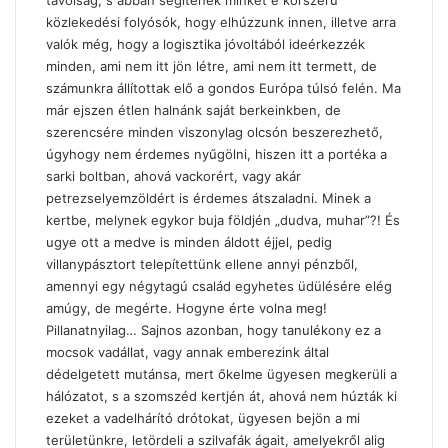
távolság, s abban segítenek minket e korszerű
közlekedési folyósók, hogy elhúzzunk innen, illetve arra
valók még, hogy a logisztika jóvoltából ideérkezzék
minden, ami nem itt jön létre, ami nem itt termett, de
számunkra állítottak elő a gondos Európa túlsó felén. Ma
már ejszen étlen halnánk saját berkeinkben, de
szerencsére minden viszonylag olcsón beszerezhető,
úgyhogy nem érdemes nyűgölni, hiszen itt a portéka a
sarki boltban, ahová vackorért, vagy akár
petrezselyemzöldért is érdemes átszaladni. Minek a
kertbe, melynek egykor buja földjén „dudva, muhar”?! És
ugye ott a medve is minden áldott éjjel, pedig
villanypásztort telepítettünk ellene annyi pénzből,
amennyi egy négytagú család egyhetes üdülésére elég
amúgy, de megérte. Hogyne érte volna meg!
Pillanatnyilag… Sajnos azonban, hogy tanulékony ez a
mocsok vadállat, vagy annak emberezink által
dédelgetett mutánsa, mert őkelme ügyesen megkerüli a
hálózatot, s a szomszéd kertjén át, ahová nem húzták ki
ezeket a vadelhárító drótokat, ügyesen bejön a mi
területünkre, letördeli a szilvafák ágait, amelyekről alig