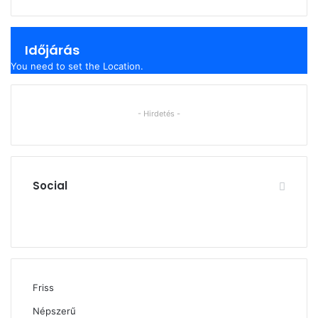
Időjárás
You need to set the Location.
- Hirdetés -
Social
Facebook
X
YouTube
Instagram
Friss
Népszerű