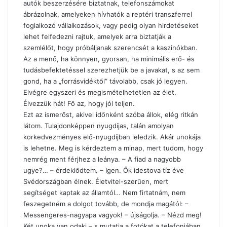
autók beszerzésére biztatnak, telefonszámokat
ábrázolnak, amelyeken hívhatók a reptéri transzferrel
foglalkozó vállalkozások, vagy pedig olyan hirdetéseket
lehet felfedezni rajtuk, amelyek arra biztatják a
szemlélőt, hogy próbáljanak szerencsét a kaszinókban.
Az a menő, ha könnyen, gyorsan, ha minimális erő- és
tudásbefektetéssel szerezhetjük be a javakat, s az sem
gond, ha a „forrásvidéktől” távolabb, csak jó legyen.
Elvégre egyszeri és megismételhetetlen az élet.
Élvezzük hát! Fő az, hogy jól teljen.
Ezt az ismerőst, akivel időnként szóba állok, elég ritkán
látom. Tulajdonképpen nyugdíjas, talán amolyan
korkedvezményes elő-nyugdíjban leledzik. Akár unokája
is lehetne. Meg is kérdeztem a minap, mert tudom, hogy
nemrég ment férjhez a leánya. – A fiad a nagyobb
ugye?… – érdeklődtem. – Igen. Ők idestova tíz éve
Svédországban élnek. Életvitel-szerűen, mert
segítséget kaptak az államtól… Nem firtatnám, nem
feszegetném a dolgot tovább, de mondja magától: –
Messengeres-nagyapa vagyok! – újságolja. – Nézd meg!
Két unoka van odaki – s mutatja a fotókat a telefonjában.