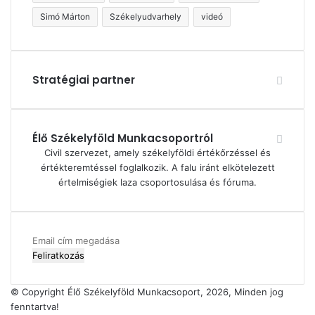
Simó Márton
Székelyudvarhely
videó
Stratégiai partner
Élő Székelyföld Munkacsoportról
Civil szervezet, amely székelyföldi értékőrzéssel és
értékteremtéssel foglalkozik. A falu iránt elkötelezett
értelmiségiek laza csoportosulása és fóruma.
Email
cím
megadása
© Copyright Élő Székelyföld Munkacsoport, 2026, Minden jog
fenntartva!