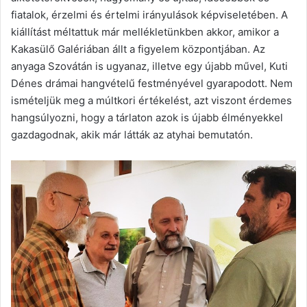
fiatalok, érzelmi és értelmi irányulások képviseletében. A
kiállítást méltattuk már mellékletünkben akkor, amikor a
Kakasülő Galériában állt a figyelem központjában. Az
anyaga Szovátán is ugyanaz, illetve egy újabb művel, Kuti
Dénes drámai hangvételű festményével gyarapodott. Nem
ismételjük meg a múltkori értékelést, azt viszont érdemes
hangsúlyozni, hogy a tárlaton azok is újabb élményekkel
gazdagodnak, akik már látták az atyhai bemutatón.