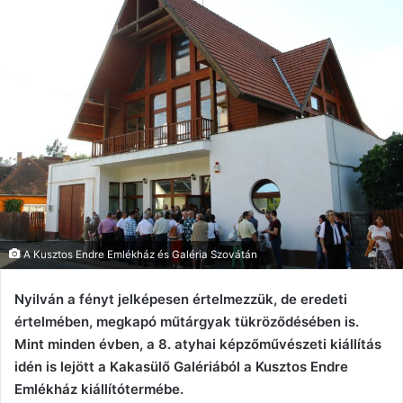
A Kusztos Endre Emlékház és Galéria Szovátán
Nyilván a fényt jelképesen értelmezzük, de eredeti
értelmében, megkapó műtárgyak tükröződésében is.
Mint minden évben, a 8. atyhai képzőművészeti kiállítás
idén is lejött a Kakasülő Galériából a Kusztos Endre
Emlékház kiállítótermébe.