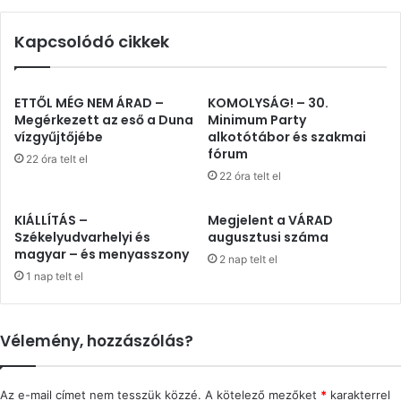
Kapcsolódó cikkek
ETTŐL MÉG NEM ÁRAD –
KOMOLYSÁG! – 30.
Megérkezett az eső a Duna
Minimum Party
vízgyűjtőjébe
alkotótábor és szakmai
fórum
22 óra telt el
22 óra telt el
KIÁLLÍTÁS –
Megjelent a VÁRAD
Székelyudvarhelyi és
augusztusi száma
magyar – és menyasszony
2 nap telt el
1 nap telt el
Vélemény, hozzászólás?
Az e-mail címet nem tesszük közzé.
A kötelező mezőket
*
karakterrel