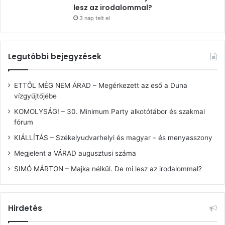
lesz az irodalommal?
3 nap telt el
Legutóbbi bejegyzések
ETTŐL MÉG NEM ÁRAD – Megérkezett az eső a Duna
vízgyűjtőjébe
KOMOLYSÁG! – 30. Minimum Party alkotótábor és szakmai
fórum
KIÁLLÍTÁS – Székelyudvarhelyi és magyar – és menyasszony
Megjelent a VÁRAD augusztusi száma
SIMÓ MÁRTON – Majka nélkül. De mi lesz az irodalommal?
Hirdetés