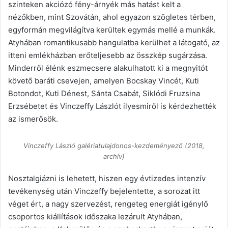
szinteken akciózó fény-árnyék más hatást kelt a
nézőkben, mint Szovátán, ahol egyazon szögletes térben,
egyformán megvilágítva kerültek egymás mellé a munkák.
Atyhában romantikusabb hangulatba kerülhet a látogató, az
itteni emlékházban erőteljesebb az összkép sugárzása.
Minderről élénk eszmecsere alakulhatott ki a megnyitót
követő baráti csevejen, amelyen Bocskay Vincét, Kuti
Botondot, Kuti Dénest, Sánta Csabát, Siklódi Fruzsina
Erzsébetet és Vinczeffy Lászlót ilyesmiről is kérdezhették
az ismerősök.
Vinczeffy László galériatulajdonos-kezdeményező (2018,
archív)
Nosztalgiázni is lehetett, hiszen egy évtizedes intenzív
tevékenység után Vinczeffy bejelentette, a sorozat itt
véget ért, a nagy szervezést, rengeteg energiát igénylő
csoportos kiállítások időszaka lezárult Atyhában,