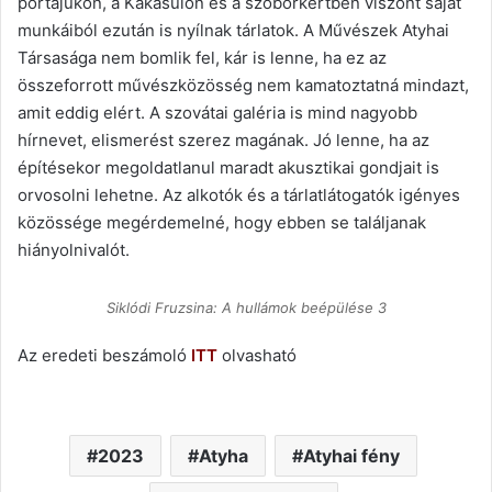
portájukon, a Kakasülőn és a szoborkertben viszont saját
munkáiból ezután is nyílnak tárlatok. A Művészek Atyhai
Társasága nem bomlik fel, kár is lenne, ha ez az
összeforrott művészközösség nem kamatoztatná mindazt,
amit eddig elért. A szovátai galéria is mind nagyobb
hírnevet, elismerést szerez magának. Jó lenne, ha az
építésekor megoldatlanul maradt akusztikai gondjait is
orvosolni lehetne. Az alkotók és a tárlatlátogatók igényes
közössége megérdemelné, hogy ebben se találjanak
hiányolnivalót.
Siklódi Fruzsina: A hullámok beépülése 3
Az eredeti beszámoló
ITT
olvasható
2023
Atyha
Atyhai fény