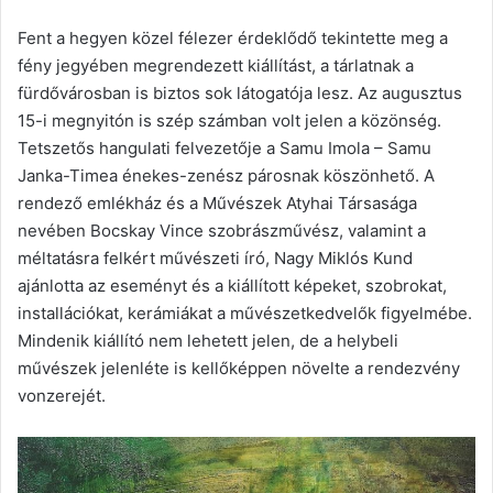
Fent a hegyen közel félezer érdeklődő tekintette meg a
fény jegyében megrendezett kiállítást, a tárlatnak a
fürdővárosban is biztos sok látogatója lesz. Az augusztus
15-i megnyitón is szép számban volt jelen a közönség.
Tetszetős hangulati felvezetője a Samu Imola – Samu
Janka-Timea énekes-zenész párosnak köszönhető. A
rendező emlékház és a Művészek Atyhai Társasága
nevében Bocskay Vince szobrászművész, valamint a
méltatásra felkért művészeti író, Nagy Miklós Kund
ajánlotta az eseményt és a kiállított képeket, szobrokat,
installációkat, kerámiákat a művészetkedvelők figyelmébe.
Mindenik kiállító nem lehetett jelen, de a helybeli
művészek jelenléte is kellőképpen növelte a rendezvény
vonzerejét.