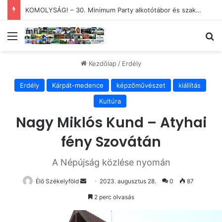
KOMOLYSÁG! – 30. Minimum Party alkotótábor és szakmai fórum
Menü
Ke
Kezdőlap
/
Erdély
Erdély
Kárpát-medence
képzőművészet
kiállítás
Kultúra
Nagy Miklós Kund – Atyhai
fény Szovátán
A Népújság közlése nyomán
Send
Élő Székelyföld
2023. augusztus 28.
0
87
an
2 perc olvasás
email