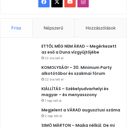
Facebook
X
YouTube
Instagram
Friss
Népszerű
Hozzászólások
ETTŐL MÉG NEM ÁRAD – Megérkezett
az eső a Duna vízgyűjtőjébe
22 óra telt el
KOMOLYSÁG! – 30. Minimum Party
alkotótábor és szakmai fórum
22 óra telt el
KIÁLLÍTÁS – Székelyudvarhelyi és
magyar – és menyasszony
1 nap telt el
Megjelent a VÁRAD augusztusi száma
2 nap telt el
SIMÓ MÁRTON – Majka nélkül. De mi