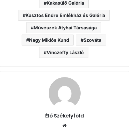
Kakasülő Galéria
Kusztos Endre Emlékház és Galéria
Művészek Atyhai Társasága
Nagy Miklós Kund
Szováta
Vinczeffy László
Élő Székelyföld
Honlap