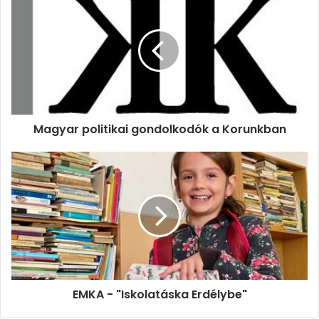
politikai
gondolkodók
a
Korunkban
Magyar politikai gondolkodók a Korunkban
EMKA
-
"Iskolatáska
Erdélybe"
EMKA - "Iskolatáska Erdélybe"