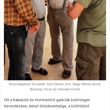
Nosztalgiázók Szovátán: Kuti Dénes (b1), Nagy Miklós Kund,
Bocskay Vince és Adorjáni Endre
Ott a Kakasülő és Homloktörő galériák különleges
berendezése, belső töredezettsége, a különböző