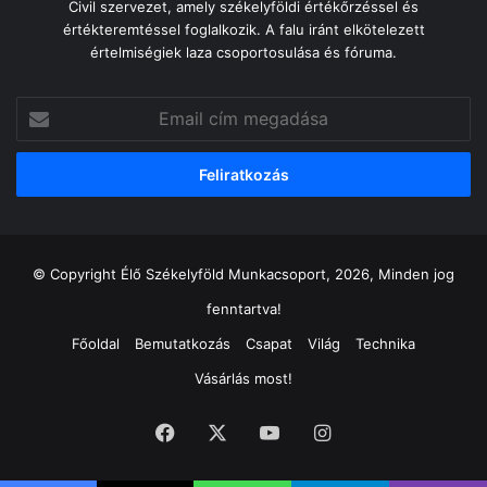
Civil szervezet, amely székelyföldi értékőrzéssel és
értékteremtéssel foglalkozik. A falu iránt elkötelezett
értelmiségiek laza csoportosulása és fóruma.
Email
cím
megadása
© Copyright Élő Székelyföld Munkacsoport, 2026, Minden jog
fenntartva!
Főoldal
Bemutatkozás
Csapat
Világ
Technika
Vásárlás most!
Facebook
X
YouTube
Instagram