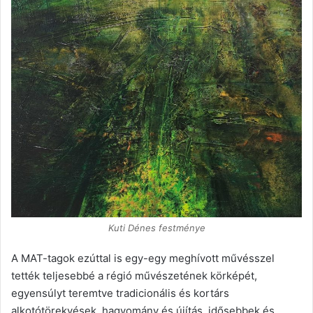
Kuti Dénes festménye
A MAT-tagok ezúttal is egy-egy meghívott művésszel
tették teljesebbé a régió művészetének körképét,
egyensúlyt teremtve tradicionális és kortárs
alkotótörekvések, hagyomány és újítás, idősebbek és