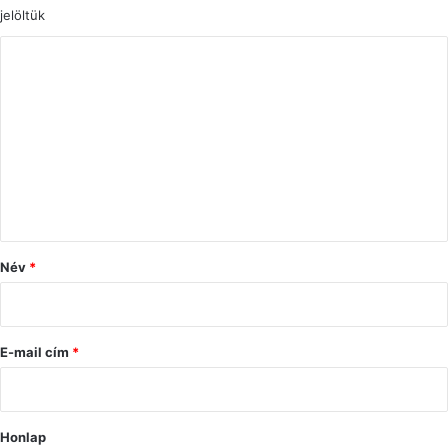
jelöltük
H
o
z
z
á
s
z
ó
Név
*
l
á
s
E-mail cím
*
*
Honlap