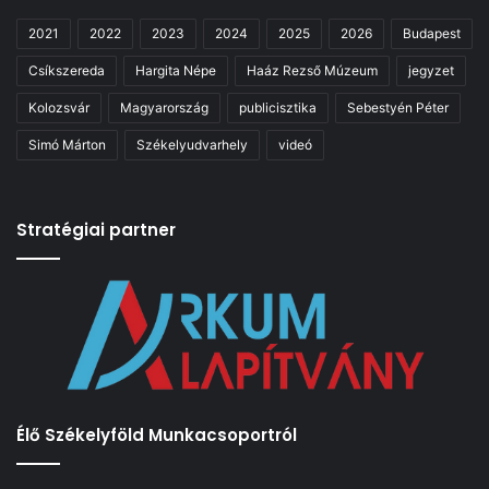
2021
2022
2023
2024
2025
2026
Budapest
Csíkszereda
Hargita Népe
Haáz Rezső Múzeum
jegyzet
Kolozsvár
Magyarország
publicisztika
Sebestyén Péter
Simó Márton
Székelyudvarhely
videó
Stratégiai partner
Élő Székelyföld Munkacsoportról