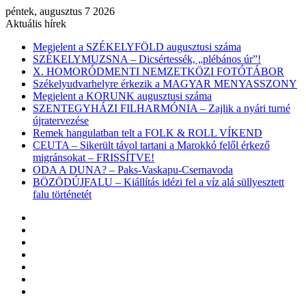
péntek, augusztus 7 2026
Aktuális hírek
Megjelent a SZÉKELYFÖLD augusztusi száma
SZÉKELYMUZSNA – Dicsértessék, „plébános úr”!
X. HOMORÓDMENTI NEMZETKÖZI FOTÓTÁBOR
Székelyudvarhelyre érkezik a MAGYAR MENYASSZONY
Megjelent a KORUNK augusztusi száma
SZENTEGYHÁZI FILHARMÓNIA – Zajlik a nyári turné
újratervezése
Remek hangulatban telt a FOLK & ROLL VÍKEND
CEUTA – Sikerült távol tartani a Marokkó felől érkező
migránsokat – FRISSÍTVE!
ODA A DUNA? – Paks-Vaskapu-Csernavoda
BÖZÖDÚJFALU – Kiállítás idézi fel a víz alá süllyesztett
falu történetét
Facebook
X
YouTube
Instagram
Belépés
Véletlen
cikk
Oldalsáv