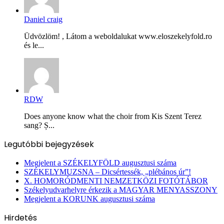
Daniel craig
Üdvözlöm! , Látom a weboldalukat www.eloszekelyfold.ro
és le...
RDW
Does anyone know what the choir from Kis Szent Terez
sang? Ș...
Legutóbbi bejegyzések
Megjelent a SZÉKELYFÖLD augusztusi száma
SZÉKELYMUZSNA – Dicsértessék, „plébános úr”!
X. HOMORÓDMENTI NEMZETKÖZI FOTÓTÁBOR
Székelyudvarhelyre érkezik a MAGYAR MENYASSZONY
Megjelent a KORUNK augusztusi száma
Hirdetés