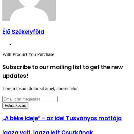
Élő Székelyföld
Honlap
With Product You Purchase
Subscribe to our mailing list to get the new
updates!
Lorem ipsum dolor sit amet, consectetur.
Email
cím
megadása
„A
„A béke ideje” - az idei Tusványos mottója
béke
ideje”
Igaza
Igaza volt, igaza lett Csurkának
-