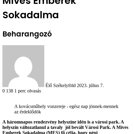
Míves Emberek
Sokadalma
Beharangozó
Send
an
email
Élő Székelyföld
2023. július 7.
0
138
1 perc olvasás
A kovácsműhely vonzereje - egész nap jönnek-mennek
az érdeklődök
A háromnapos rendezvény helyszíne idén is a városi park. A
helyszín változatlanul a tavaly jól bevált Városi Park. A Míves
Emberek Sokadalma (MES) fő célja, hogy népi