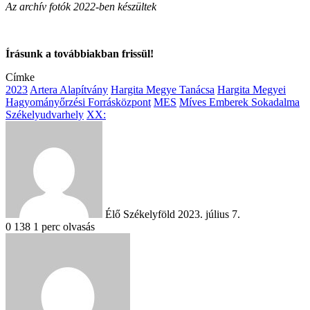
Az archív fotók 2022-ben készültek
Írásunk a továbbiakban frissül!
Címke
2023
Artera Alapítvány
Hargita Megye Tanácsa
Hargita Megyei
Hagyományőrzési Forrásközpont
MES
Míves Emberek Sokadalma
Székelyudvarhely
XX:
Send
an
email
Élő Székelyföld
2023. július 7.
0
138
1 perc olvasás