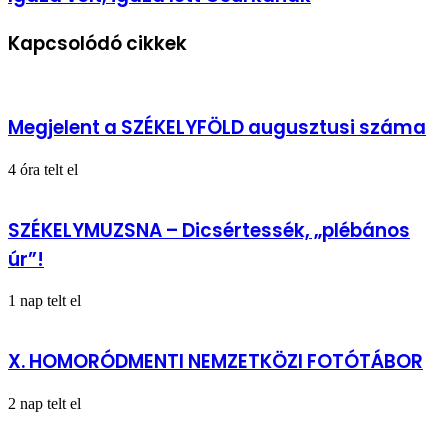
volt,
az
igaza
idei
Kapcsolódó cikkek
lett
Tusványos
Csurkának
mottója
Megjelent a SZÉKELYFÖLD augusztusi száma
4 óra telt el
SZÉKELYMUZSNA – Dicsértessék, „plébános
úr”!
1 nap telt el
X. HOMORÓDMENTI NEMZETKÖZI FOTÓTÁBOR
2 nap telt el