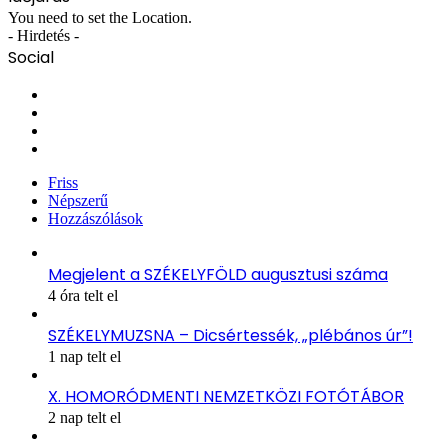
You need to set the Location.
- Hirdetés -
Social
Facebook
X
YouTube
Instagram
Friss
Népszerű
Hozzászólások
Megjelent a SZÉKELYFÖLD augusztusi száma
4 óra telt el
SZÉKELYMUZSNA – Dicsértessék, „plébános úr”!
1 nap telt el
X. HOMORÓDMENTI NEMZETKÖZI FOTÓTÁBOR
2 nap telt el