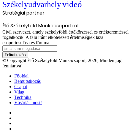
videó
Székelyudvarhely
Stratégiai partner
Élő Székelyföld Munkacsoportról
Civil szervezet, amely székelyföldi értékőrzéssel és értékteremtéssel
foglalkozik. A falu iránt elkötelezett értelmiségiek laza
csoportosulása és fóruma.
Email
cím
megadása
© Copyright Élő Székelyföld Munkacsoport, 2026, Minden jog
fenntartva!
Főoldal
Bemutatkozás
Csapat
Világ
Technika
Vásárlás most!
Facebook
X
YouTube
Instagram