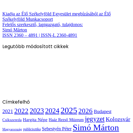
Kiadja az Élő Székelyföld Egyesület megbízásából az Élő
Székelyföld Munkacsoport
Felelős szerkesztő, lapigazgató, tulajdonos:
Simó Márton
ISSN 2360 – 4891 | ISSN-L 2360-4891
Legutóbb módosított cikkek
Címkefelhő
2025
2022
2023
2024
2026
2021
Budapest
jegyzet
Kolozsvár
Hargita Népe
Haáz Rezső Múzeum
Csíkszereda
Simó Márton
Sebestyén Péter
publicisztika
Magyarország