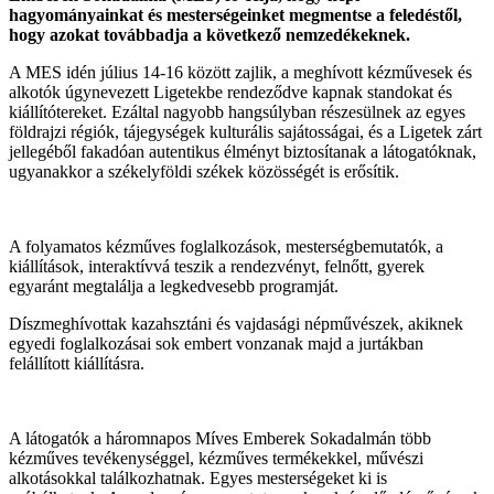
hagyományainkat és mesterségeinket megmentse a feledéstől,
hogy azokat továbbadja a következő nemzedékeknek.
A MES idén július 14-16 között zajlik, a meghívott kézművesek és
alkotók úgynevezett Ligetekbe rendeződve kapnak standokat és
kiállítótereket. Ezáltal nagyobb hangsúlyban részesülnek az egyes
földrajzi régiók, tájegységek kulturális sajátosságai, és a Ligetek zárt
jellegéből fakadóan autentikus élményt biztosítanak a látogatóknak,
ugyanakkor a székelyföldi székek közösségét is erősítik.
A folyamatos kézműves foglalkozások, mesterségbemutatók, a
kiállítások, interaktívvá teszik a rendezvényt, felnőtt, gyerek
egyaránt megtalálja a legkedvesebb programját.
Díszmeghívottak kazahsztáni és vajdasági népművészek, akiknek
egyedi foglalkozásai sok embert vonzanak majd a jurtákban
felállított kiállításra.
A látogatók a háromnapos Míves Emberek Sokadalmán több
kézműves tevékenységgel, kézműves termékekkel, művészi
alkotásokkal találkozhatnak. Egyes mesterségeket ki is