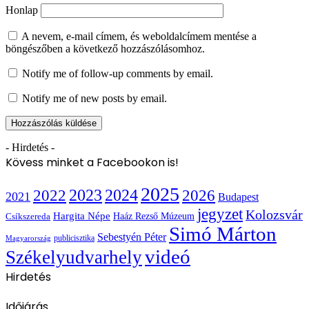
Honlap
A nevem, e-mail címem, és weboldalcímem mentése a
böngészőben a következő hozzászólásomhoz.
Notify me of follow-up comments by email.
Notify me of new posts by email.
- Hirdetés -
Kövess minket a Facebookon is!
2025
2022
2023
2024
2026
2021
Budapest
jegyzet
Kolozsvár
Hargita Népe
Haáz Rezső Múzeum
Csíkszereda
Simó Márton
Sebestyén Péter
publicisztika
Magyarország
videó
Székelyudvarhely
Hirdetés
Időjárás