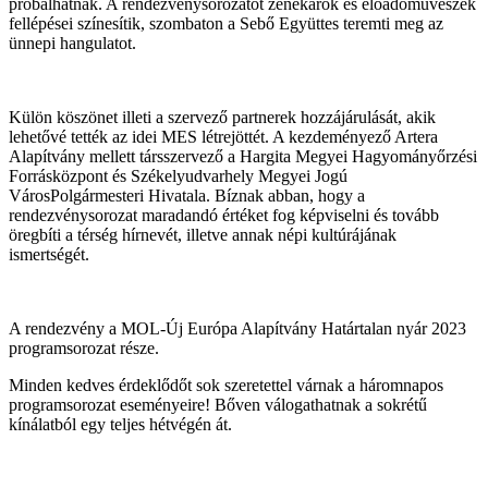
próbálhatnak. A rendezvénysorozatot zenekarok és előadóművészek
fellépései színesítik, szombaton a Sebő Együttes teremti meg az
ünnepi hangulatot.
Külön köszönet illeti a szervező partnerek hozzájárulását, akik
lehetővé tették az idei MES létrejöttét. A kezdeményező Artera
Alapítvány mellett társszervező a Hargita Megyei Hagyományőrzési
Forrásközpont és Székelyudvarhely Megyei Jogú
VárosPolgármesteri Hivatala. Bíznak abban, hogy a
rendezvénysorozat maradandó értéket fog képviselni és tovább
öregbíti a térség hírnevét, illetve annak népi kultúrájának
ismertségét.
A rendezvény a MOL-Új Európa Alapítvány Határtalan nyár 2023
programsorozat része.
Minden kedves érdeklődőt sok szeretettel várnak a háromnapos
programsorozat eseményeire! Bőven válogathatnak a sokrétű
kínálatból egy teljes hétvégén át.