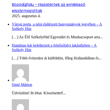
Bözödújfalu – Hazatértek az emlékező
elszármazottak
2025. augusztus 4.
Városi porta, a népi építészeti hagyományok jegyében – A
Székely Ház
[…] Az Élő Székelyföld Egyesület és Munkacsoport arra...
Hatalmas kár keletkezett a felsősófalvi lakástűzben – A
Székely Ház
[…] Több évtizeden át külföldön, főleg Hollandiában és...
Simó Márton
Üdvözlöm! Itt írhat. Köszönettel!...