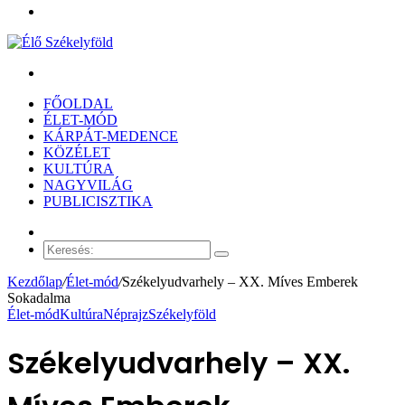
Menü
Keresés:
FŐOLDAL
ÉLET-MÓD
KÁRPÁT-MEDENCE
KÖZÉLET
KULTÚRA
NAGYVILÁG
PUBLICISZTIKA
Véletlen
cikk
Keresés:
Kezdőlap
/
Élet-mód
/
Székelyudvarhely – XX. Míves Emberek
Sokadalma
Élet-mód
Kultúra
Néprajz
Székelyföld
Székelyudvarhely – XX.