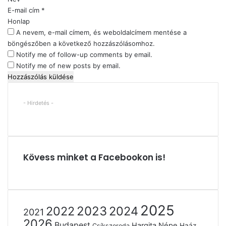
á
E-mail cím
*
s
Honlap
*
A nevem, e-mail címem, és weboldalcímem mentése a
böngészőben a következő hozzászólásomhoz.
Notify me of follow-up comments by email.
Notify me of new posts by email.
- Hirdetés -
Kövess minket a Facebookon is!
2025
2022
2023
2024
2021
2026
Budapest
Hargita Népe
Haáz
Csíkszereda