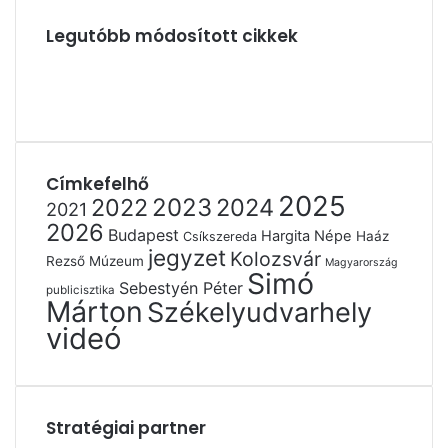
Legutóbb módosított cikkek
Címkefelhő
2025
2022
2023
2024
2021
2026
Budapest
Hargita Népe
Haáz
Csíkszereda
jegyzet
Kolozsvár
Rezső Múzeum
Magyarország
Simó
Sebestyén Péter
publicisztika
Márton
Székelyudvarhely
videó
Stratégiai partner