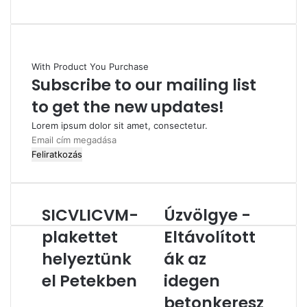
With Product You Purchase
Subscribe to our mailing list
to get the new updates!
Lorem ipsum dolor sit amet, consectetur.
Email
cím
megadása
SICVLICVM-
Úzvölgye -
SICVLICVM-
Úzvölgye
plakettet
-
plakettet
Eltávolított
helyeztünk
Eltávolították
el
helyeztünk
az
ák az
Petekben
idegen
el Petekben
idegen
betonkereszteket
a
betonkeresz