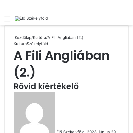
Menü
Ke
Kezdőlap
/
Kultúra
/
A Fili Angliában (2.)
Kultúra
Székelyföld
A Fili Angliában
(2.)
Rövid kiértékelő
Send
an
email
Élő Székelyföld
2023. június 29.