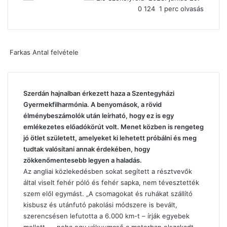
0
124
1 perc olvasás
Farkas Antal felvétele
Szerdán hajnalban érkezett haza a Szentegyházi
Gyermekfilharmónia. A benyomások, a rövid
élménybeszámolók után leírható, hogy ez is egy
emlékezetes előadókörút volt. Menet közben is rengeteg
jó ötlet született, amelyeket ki lehetett próbálni és meg
tudtak valósítani annak érdekében, hogy
zökkenőmentesebb legyen a haladás.
Az angliai közlekedésben sokat segített a résztvevők
által viselt fehér póló és fehér sapka, nem tévesztették
szem elől egymást. „A csomagokat és ruhákat szállító
kisbusz és utánfutó pakolási módszere is bevált,
szerencsésen lefutotta a 6.000 km-t – írják egyebek