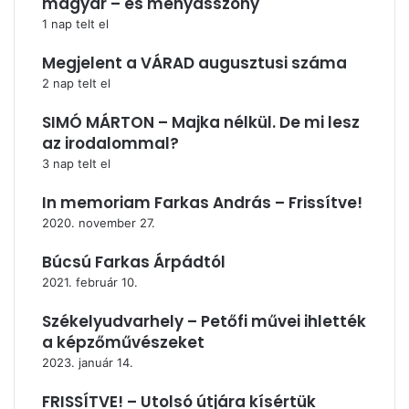
magyar – és menyasszony
1 nap telt el
Megjelent a VÁRAD augusztusi száma
2 nap telt el
SIMÓ MÁRTON – Majka nélkül. De mi lesz
az irodalommal?
3 nap telt el
In memoriam Farkas András – Frissítve!
2020. november 27.
Búcsú Farkas Árpádtól
2021. február 10.
Székelyudvarhely – Petőfi művei ihlették
a képzőművészeket
2023. január 14.
FRISSÍTVE! – Utolsó útjára kísértük