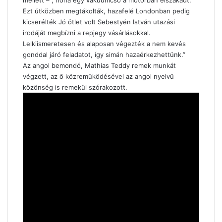
mellett – , noha egy vákuumcső a motorban elszakadt.
Ezt útközben megtákolták, hazafelé Londonban pedig
kicserélték Jó ötlet volt Sebestyén István utazási
irodáját megbízni a repjegy vásárlásokkal.
Lelkiismeretesen és alaposan végezték a nem kevés
gonddal járó feladatot, így simán hazaérkezhettünk.”
Az angol bemondó, Mathias Teddy remek munkát
végzett, az ő közreműködésével az angol nyelvű
közönség is remekül szórakozott.