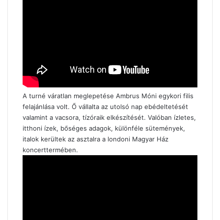
A turné váratlan meglepetése Ambrus Móni egykori filis
felajánlása volt. Ő vállalta az utolsó nap ebédeltetését
valamint a vacsora, tízóraik elkészítését. Valóban ízletes,
itthoni ízek, bőséges adagok, különféle sütemények,
italok kerültek az asztalra a londoni Magyar Ház
koncerttermében.