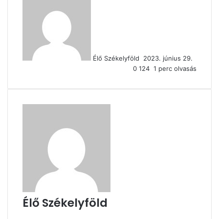
an
email
Élő Székelyföld
2023. június 29.
0
124
1 perc olvasás
Élő Székelyföld
Honlap