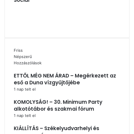
Social
Facebook
X
YouTube
Instagram
Friss
Népszerű
Hozzászólások
ETTŐL MÉG NEM ÁRAD – Megérkezett az
eső a Duna vízgyűjtőjébe
1 nap telt el
KOMOLYSÁG! – 30. Minimum Party
alkotótábor és szakmai fórum
1 nap telt el
KIÁLLÍTÁS – Székelyudvarhelyi és