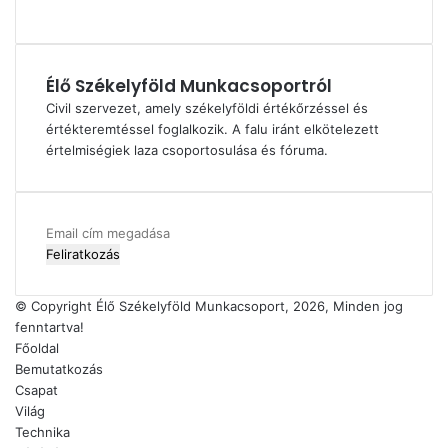
Élő Székelyföld Munkacsoportról
Civil szervezet, amely székelyföldi értékőrzéssel és
értékteremtéssel foglalkozik. A falu iránt elkötelezett
értelmiségiek laza csoportosulása és fóruma.
Email
cím
megadása
© Copyright Élő Székelyföld Munkacsoport, 2026, Minden jog
fenntartva!
Főoldal
Bemutatkozás
Csapat
Világ
Technika