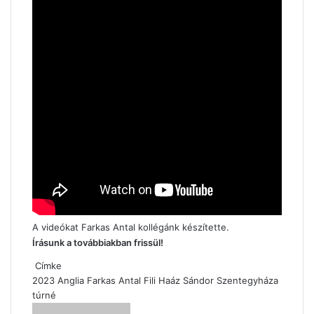
A videókat Farkas Antal kollégánk készítette.
Írásunk a továbbiakban frissül!
Címke
2023
Anglia
Farkas Antal
Fili
Haáz Sándor
Szentegyháza
túrné
Send