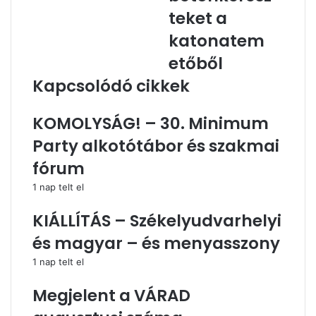
katonatemetőből
teket a
katonatem
etőből
Kapcsolódó cikkek
KOMOLYSÁG! – 30. Minimum
Party alkotótábor és szakmai
fórum
1 nap telt el
KIÁLLÍTÁS – Székelyudvarhelyi
és magyar – és menyasszony
1 nap telt el
Megjelent a VÁRAD