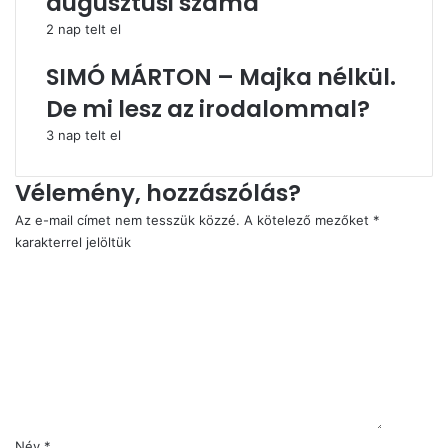
augusztusi száma
2 nap telt el
SIMÓ MÁRTON – Majka nélkül.
De mi lesz az irodalommal?
3 nap telt el
Vélemény, hozzászólás?
Az e-mail címet nem tesszük közzé.
A kötelező mezőket
*
karakterrel jelöltük
H
o
z
z
á
s
z
ó
l
Név
*