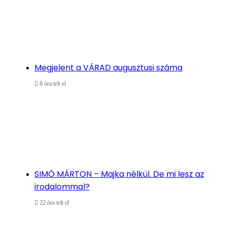
Megjelent a VÁRAD augusztusi száma
8 óra telt el
SIMÓ MÁRTON – Majka nélkül. De mi lesz az
irodalommal?
22 óra telt el