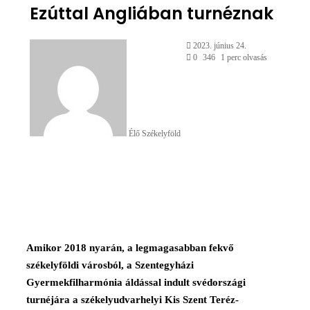
Ezúttal Angliában turnéznak
Send
2023. június 24.
an
0
346
1 perc olvasás
email
Élő Székelyföld
Amikor 2018 nyarán, a legmagasabban fekvő
székelyföldi városból, a Szentegyházi
Gyermekfilharmónia áldással indult svédországi
turnéjára a székelyudvarhelyi Kis Szent Teréz-