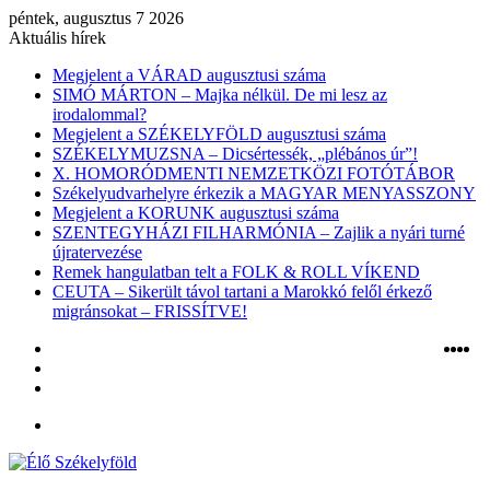
péntek, augusztus 7 2026
Aktuális hírek
Megjelent a VÁRAD augusztusi száma
SIMÓ MÁRTON – Majka nélkül. De mi lesz az
irodalommal?
Megjelent a SZÉKELYFÖLD augusztusi száma
SZÉKELYMUZSNA – Dicsértessék, „plébános úr”!
X. HOMORÓDMENTI NEMZETKÖZI FOTÓTÁBOR
Székelyudvarhelyre érkezik a MAGYAR MENYASSZONY
Megjelent a KORUNK augusztusi száma
SZENTEGYHÁZI FILHARMÓNIA – Zajlik a nyári turné
újratervezése
Remek hangulatban telt a FOLK & ROLL VÍKEND
CEUTA – Sikerült távol tartani a Marokkó felől érkező
migránsokat – FRISSÍTVE!
Belépés
Ins
Yo
X
F
Véletlen
cikk
Oldalsáv
Menü