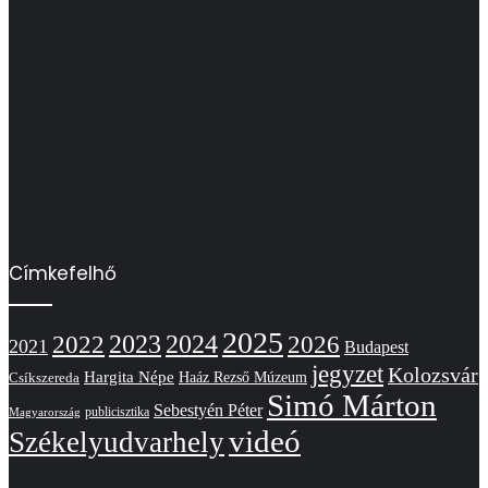
Címkefelhő
2025
2022
2023
2024
2026
2021
Budapest
jegyzet
Kolozsvár
Hargita Népe
Haáz Rezső Múzeum
Csíkszereda
Simó Márton
Sebestyén Péter
publicisztika
Magyarország
videó
Székelyudvarhely