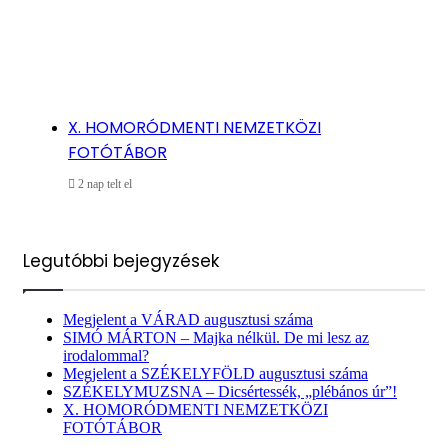
X. HOMORÓDMENTI NEMZETKÖZI
FOTÓTÁBOR
2 nap telt el
Legutóbbi bejegyzések
Megjelent a VÁRAD augusztusi száma
SIMÓ MÁRTON – Majka nélkül. De mi lesz az
irodalommal?
Megjelent a SZÉKELYFÖLD augusztusi száma
SZÉKELYMUZSNA – Dicsértessék, „plébános úr”!
X. HOMORÓDMENTI NEMZETKÖZI
FOTÓTÁBOR