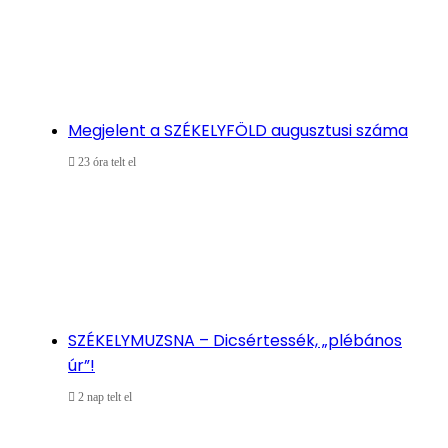
Megjelent a SZÉKELYFÖLD augusztusi száma
23 óra telt el
SZÉKELYMUZSNA – Dicsértessék, „plébános
úr”!
2 nap telt el