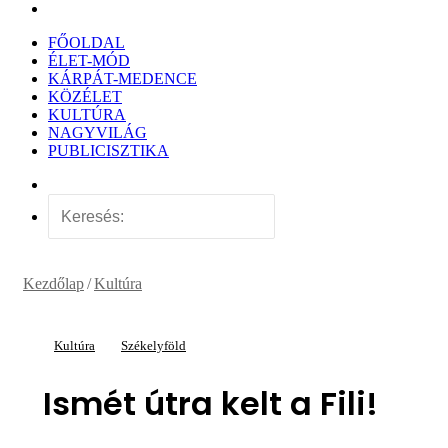
Keresés:
FŐOLDAL
ÉLET-MÓD
KÁRPÁT-MEDENCE
KÖZÉLET
KULTÚRA
NAGYVILÁG
PUBLICISZTIKA
Véletlen
cikk
Keresés:
Kezdőlap
/
Kultúra
Kultúra
Székelyföld
Ismét útra kelt a Fili!