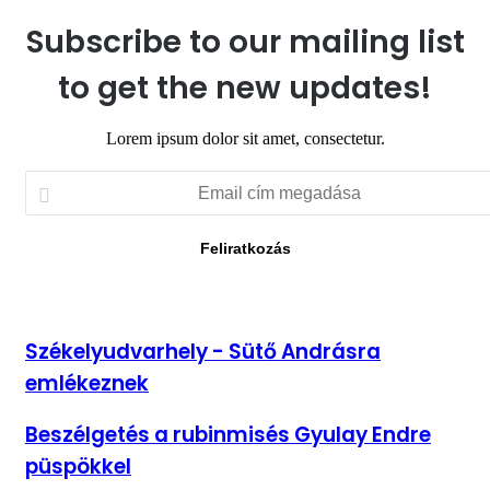
Subscribe to our mailing list
to get the new updates!
Lorem ipsum dolor sit amet, consectetur.
Email
cím
megadása
Székelyudvarhely
Székelyudvarhely - Sütő Andrásra
-
emlékeznek
Sütő
Andrásra
emlékeznek
Beszélgetés
Beszélgetés a rubinmisés Gyulay Endre
a
püspökkel
rubinmisés
Gyulay