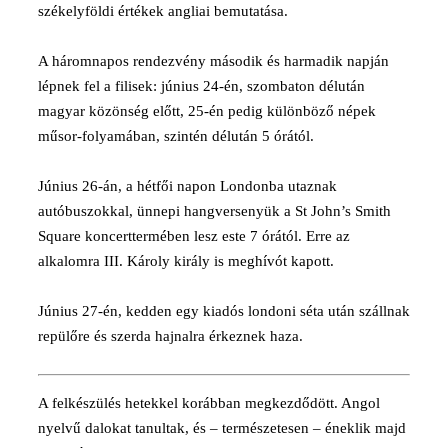
székelyföldi értékek angliai bemutatása.
A háromnapos rendezvény második és harmadik napján
lépnek fel a filisek: június 24-én, szombaton délután
magyar közönség előtt, 25-én pedig különböző népek
műsor-folyamában, szintén délután 5 órától.
Június 26-án, a hétfői napon Londonba utaznak
autóbuszokkal, ünnepi hangversenyük a St John’s Smith
Square koncerttermében lesz este 7 órától. Erre az
alkalomra III. Károly király is meghívót kapott.
Június 27-én, kedden egy kiadós londoni séta után szállnak
repülőre és szerda hajnalra érkeznek haza.
A felkészülés hetekkel korábban megkezdődött. Angol
nyelvű dalokat tanultak, és – természetesen – éneklik majd