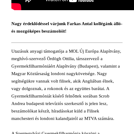
Nagy érdeklődéssel várjunk Farkas Antal kollégánk álló-
és mozgóképes beszámolóit!
Utazásuk anyagi támogatója a MOL Új Európa Alapítvány,
meghívó-szervező Ördögh Ottilia, társszervező a
Gyermekfilharmóniáért Alapítvány (Budapest), valamint a
Magyar Köztársaság londoni nagykövetsége. Nagy
segítségükre vannak volt filisek, akik Angliában élnek,
vagy dolgoznak, a rokonok és az együttes barátai. A
Gyermekfilharmóniát kísérő felnőttek sorában Scrob
Andrea budapesti televíziós szerkesztő is jelen lesz,
beszámolókat készít, híradásokat küld a Filisek
manchesteri és londoni kalandjairól az MTVA számára.
A Szentegyházi Gyermekfilharmónia köszöni a