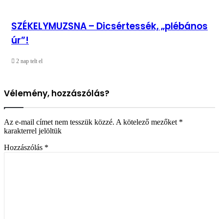
SZÉKELYMUZSNA – Dicsértessék, „plébános
úr”!
2 nap telt el
Vélemény, hozzászólás?
Az e-mail címet nem tesszük közzé.
A kötelező mezőket
*
karakterrel jelöltük
Hozzászólás
*