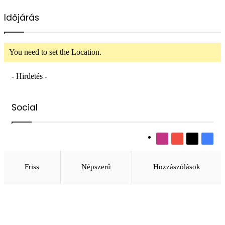
Időjárás
You need to set the Location.
- Hirdetés -
Social
Instagram
YouTube
X
Face
Friss
Népszerű
Hozzászólások