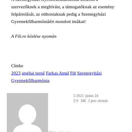
szervezőknek a meghívást, a támogatóknak az esemény
felpártolását, az otthoniaknak pedig a Szentegyházi
Gyermekfilharmóniáért mondott imákat!
A Fili.ro közlése nyomán
Címke
2023
angliai turné
Farkas Antal
Fili
Szentegyházi
Gyermekfilharmónia
Send
2023. június 24.
an
0
346
1 perc olvasás
email