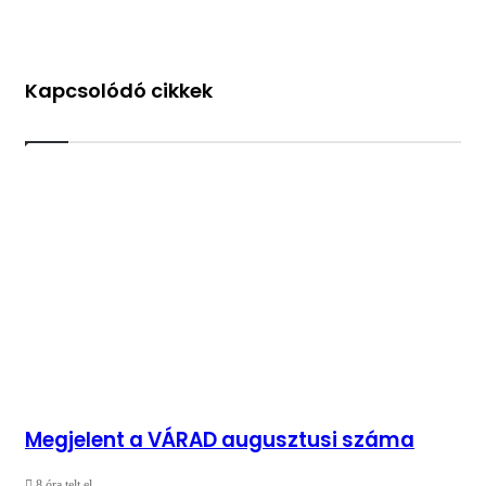
Endre
püspökkel
Kapcsolódó cikkek
Megjelent a VÁRAD augusztusi száma
8 óra telt el