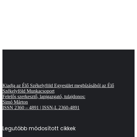
Kiadja az Élő Székelyföld Egyesület megbízásából az Élő
Székelyföld Munkacsoport
Felelős szerkesztő, lapigazgató, tulajdonos:
Simó Márton
ISSN 2360 – 4891 | ISSN-L 2360-4891
Legutóbb módosított cikkek