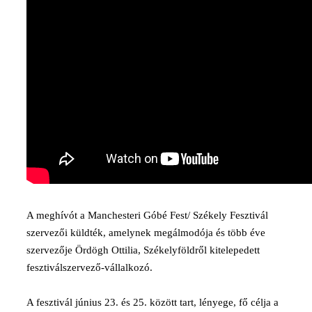
A meghívót a Manchesteri Góbé Fest/ Székely Fesztivál
szervezői küldték, amelynek megálmodója és több éve
szervezője Ördögh Ottilia, Székelyföldről kitelepedett
fesztiválszervező-vállalkozó.
A fesztivál június 23. és 25. között tart, lényege, fő célja a