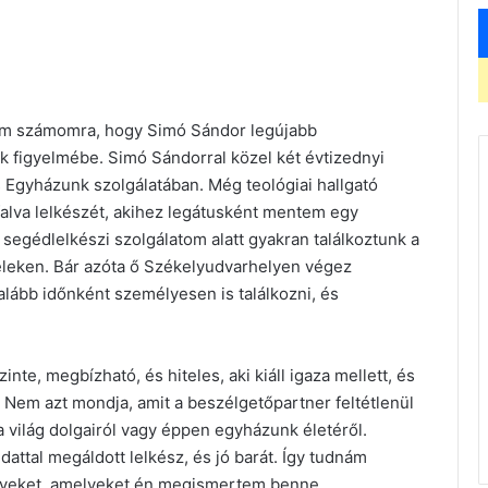
röm számomra, hogy Simó Sándor legújabb
k figyelmébe. Simó Sándorral közel két évtizednyi
s Egyházunk szolgálatában. Még teológiai hallgató
va lelkészét, akihez legátusként mentem egy
segédlelkészi szolgálatom alatt gyakran találkoztunk a
eleken. Bár azóta ő Székelyudvarhelyen végez
alább időnként személyesen is találkozni, és
te, megbízható, és hiteles, aki kiáll igaza mellett, és
. Nem azt mondja, amit a beszélgetőpartner feltétlenül
 világ dolgairól vagy éppen egyházunk életéről.
attal megáldott lelkész, és jó barát. Így tudnám
egyeket, amelyeket én megismertem benne.