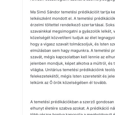
Ma Simó Sándor temetési prédikációit tartja 
lelkészként mondott el. A temetési prédikáci
érzelmi töltettel rendelkező szertartásai. Sok
szavainkkal megsimogatni a gyászolók lelkét, va
közelségét közvetíteni tudjuk az élet legnagyob
hogy a vigasz szavait tolmácsoljuk, és Isten sze
elmúlásban sem hagy magunkra. A temetési préd
szavát, mégis kapcsolatban kell lennie az elhu
jelenben mondjuk, képet alkotva a múltról, és
világba. Unitárius temetési prédikációink teo
felekezetekétől, mégis Isten szeretetét és jelen
lelkünk az Ő örök közelségében él tovább.
A temetési prédikációkban a szerző gondosan v
elhunyt életére szabva azokat. A prédikáció nál
több részre bontva kapcsolja a megboldogult 