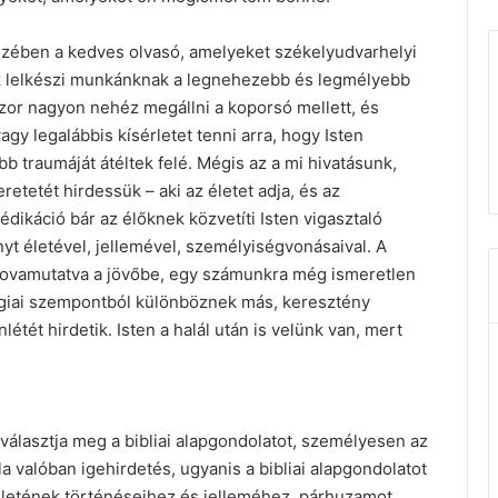
kezében a kedves olvasó, amelyeket székelyudvarhelyi
ók lelkészi munkánknak a legnehezebb és legmélyebb
szor nagyon nehéz megállni a koporsó mellett, és
gy legalábbis kísérletet tenni arra, hogy Isten
b traumáját átéltek felé. Mégis az a mi hivatásunk,
retetét hirdessük – aki az életet adja, és az
ikáció bár az élőknek közvetíti Isten vigasztaló
nyt életével, jellemével, személyiségvonásaival. A
 tovamutatva a jövőbe, egy számunkra még ismeretlen
lógiai szempontból különböznek más, keresztény
létét hirdetik. Isten a halál után is velünk van, mert
álasztja meg a bibliai alapgondolatot, személyesen az
a valóban igehirdetés, ugyanis a bibliai alapgondolatot
életének történéseihez és jelleméhez, párhuzamot