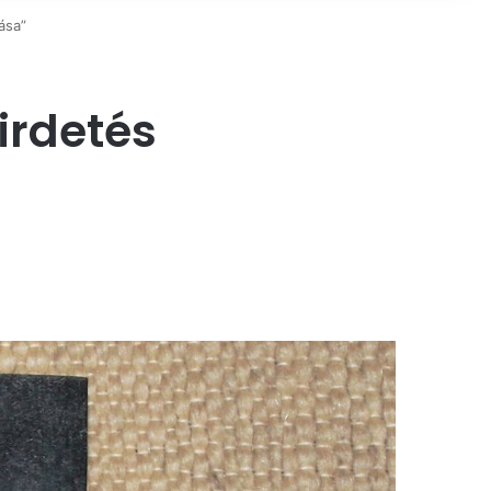
ása”
irdetés