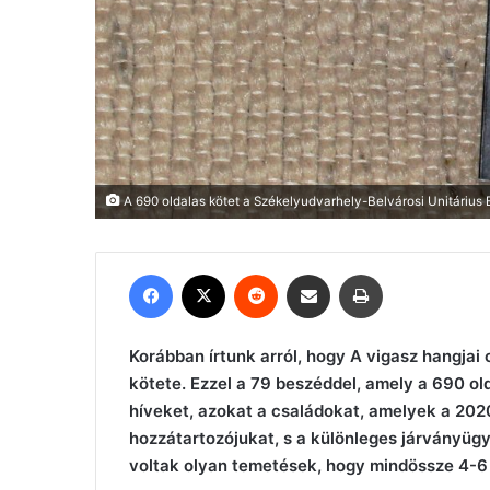
A 690 oldalas kötet a Székelyudvarhely-Belvárosi Unitáriu
Facebook
X
Reddit
Megosztás email-ben
Nyomtatás
Korábban írtunk arról, hogy A vigasz hangjai
kötete. Ezzel a 79 beszéddel, amely a 690 ol
híveket, azokat a családokat, amelyek a 202
hozzátartozójukat, s a különleges járványüg
voltak olyan temetések, hogy mindössze 4-6 e