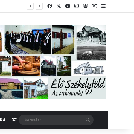
Facebook
X
YouTube
Instagram
Belépés
Véletlen cikk
Oldalsáv
Véletlen cikk
Keresés:
IKA