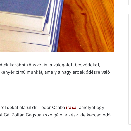
dták korábbi könyvét is, a válogatott beszédeket,
ekkenyér című munkát, amely a nagy érdeklődésre való
ról sokat elárul dr. Tódor Csaba
írása
, amelyet egy
st Gál Zoltán Gagyban szolgáló lelkész ide kapcsolódó