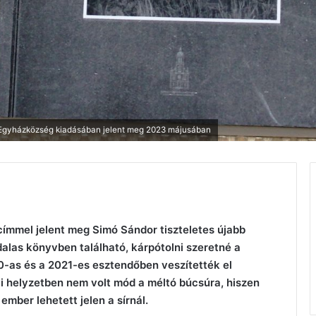
s Egyházközség kiadásában jelent meg 2023 májusában
 címmel jelent meg Simó Sándor tiszteletes újabb
dalas könyvben található, kárpótolni szeretné a
0-as és a 2021-es esztendőben veszítették el
yi helyzetben nem volt mód a méltó búcsúra, hiszen
mber lehetett jelen a sírnál.