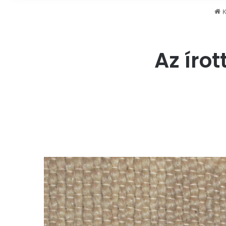
K
Az íro