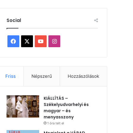
Social
Facebook
X
YouTube
Instagram
Friss
Népszerű
Hozzászólások
KIÁLLÍTÁS –
Székelyudvarhelyi és
magyar – és
menyasszony
1 óra telt el
Megjelent a VÁRAD