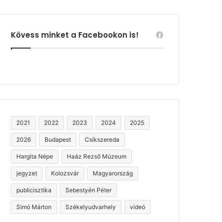
Kövess minket a Facebookon is!
2021
2022
2023
2024
2025
2026
Budapest
Csíkszereda
Hargita Népe
Haáz Rezső Múzeum
jegyzet
Kolozsvár
Magyarország
publicisztika
Sebestyén Péter
Simó Márton
Székelyudvarhely
videó