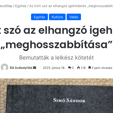
ezdőlap
/
Egyház
/
Az írott szó az elhangzó igehirdetés „meghosszabbít
Egyház
Kultúra
Vallás
tt szó az elhangzó igeh
„meghosszabbítása”
Bemutatták a lelkész kötetét
Send
Élő Székelyföld
2023. június 18.
0
118
3 perc olvasás
an
email