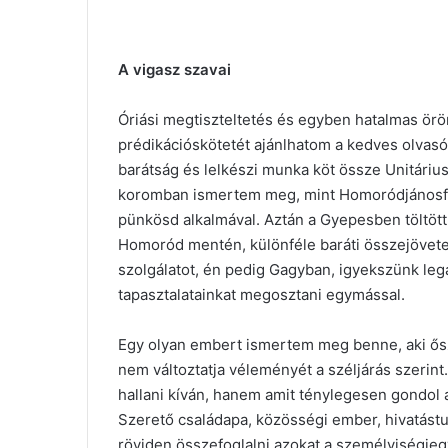
A vigasz szavai
Óriási megtiszteltetés és egyben hatalmas ö
prédikációskötetét ajánlhatom a kedves olvasó
barátság és lelkészi munka köt össze Unitáriu
koromban ismertem meg, mint Homoródjánosfal
pünkösd alkalmával. Aztán a Gyepesben töltött 
Homoród mentén, különféle baráti összejövet
szolgálatot, én pedig Gagyban, igyekszünk leg
tapasztalatainkat megosztani egymással.
Egy olyan embert ismertem meg benne, aki őszin
nem változtatja véleményét a széljárás szerint
hallani kíván, hanem amit ténylegesen gondol a
Szerető családapa, közösségi ember, hivatástud
röviden összefoglalni azokat a személyiségj