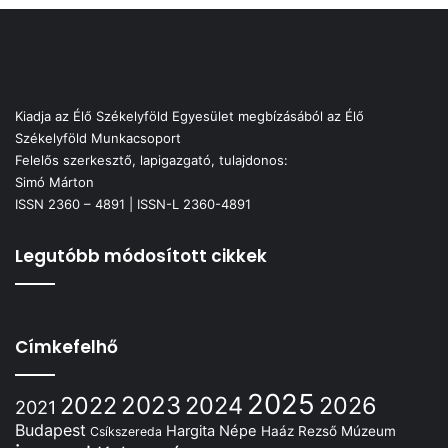
Kiadja az Élő Székelyföld Egyesület megbízásából az Élő
Székelyföld Munkacsoport
Felelős szerkesztő, lapigazgató, tulajdonos:
Simó Márton
ISSN 2360 – 4891 | ISSN-L 2360-4891
Legutóbb módosított cikkek
Címkefelhő
2025
2022
2023
2024
2026
2021
Budapest
Hargita Népe
Haáz Rezső Múzeum
Csíkszereda