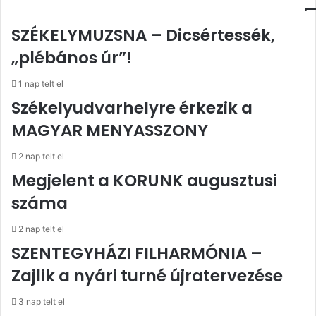
SZÉKELYMUZSNA – Dicsértessék,
„plébános úr”!
1 nap telt el
Székelyudvarhelyre érkezik a
MAGYAR MENYASSZONY
2 nap telt el
Megjelent a KORUNK augusztusi
száma
2 nap telt el
SZENTEGYHÁZI FILHARMÓNIA –
Zajlik a nyári turné újratervezése
3 nap telt el