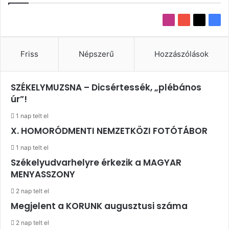
Instagram
YouTube
X
Fac
Friss
Népszerű
Hozzászólások
SZÉKELYMUZSNA – Dicsértessék, „plébános
úr”!
1 nap telt el
X. HOMORÓDMENTI NEMZETKÖZI FOTÓTÁBOR
1 nap telt el
Székelyudvarhelyre érkezik a MAGYAR
MENYASSZONY
2 nap telt el
Megjelent a KORUNK augusztusi száma
2 nap telt el