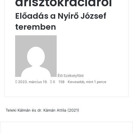
arisztokráciáról
Előadás a Nyirő József
teremben
Send
an
email
Élő Székelyföld
2023. március 19.
0
158
Kevesebb, mint 1 perce
Teleki Kálmán és dr. Kámán Attila (2021)