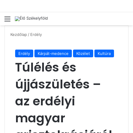
Menü
Ke
Kezdőlap
/
Erdély
Erdély
Kárpát-medence
Közélet
Kultúra
Túlélés és
újjászületés –
az erdélyi
magyar