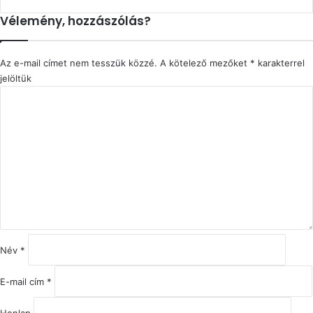
Vélemény, hozzászólás?
Az e-mail címet nem tesszük közzé.
A kötelező mezőket
*
karakterrel
jelöltük
H
o
z
z
á
s
z
ó
l
á
s
Név
*
*
E-mail cím
*