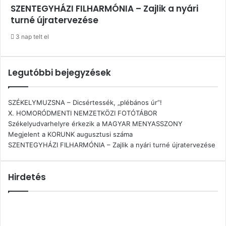
SZENTEGYHÁZI FILHARMÓNIA – Zajlik a nyári
turné újratervezése
3 nap telt el
Legutóbbi bejegyzések
SZÉKELYMUZSNA – Dicsértessék, „plébános úr”!
X. HOMORÓDMENTI NEMZETKÖZI FOTÓTÁBOR
Székelyudvarhelyre érkezik a MAGYAR MENYASSZONY
Megjelent a KORUNK augusztusi száma
SZENTEGYHÁZI FILHARMÓNIA – Zajlik a nyári turné újratervezése
Hirdetés