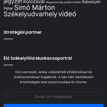
jegyzet
Kolozsvár
Sebestyén
publicisztika
Magyarország
Simó Márton
Péter
videó
Székelyudvarhely
Stratégiai partner
Élő Székelyföld Munkacsoportról
Civil szervezet, amely székelyföldi értékőrzéssel és
értékteremtéssel foglalkozik. A falu iránt elkötelezett
értelmiségiek laza csoportosulása és fóruma.
Email
cím
megadása