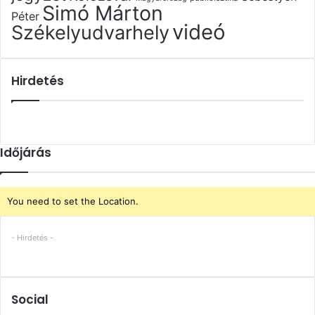
Simó Márton
Péter
videó
Székelyudvarhely
Hirdetés
Időjárás
You need to set the Location.
- Hirdetés -
Social