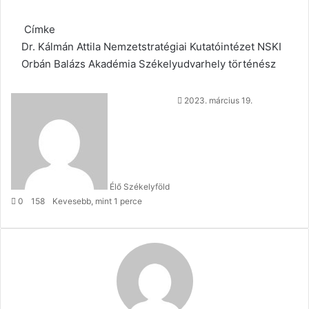
Címke
Dr. Kálmán Attila
Nemzetstratégiai Kutatóintézet
NSKI
Orbán Balázs Akadémia
Székelyudvarhely
történész
Send
2023. március 19.
an
email
Élő Székelyföld
0
158
Kevesebb, mint 1 perce