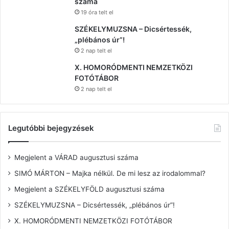
száma
19 óra telt el
SZÉKELYMUZSNA – Dicsértessék,
„plébános úr”!
2 nap telt el
X. HOMORÓDMENTI NEMZETKÖZI
FOTÓTÁBOR
2 nap telt el
Legutóbbi bejegyzések
Megjelent a VÁRAD augusztusi száma
SIMÓ MÁRTON – Majka nélkül. De mi lesz az irodalommal?
Megjelent a SZÉKELYFÖLD augusztusi száma
SZÉKELYMUZSNA – Dicsértessék, „plébános úr”!
X. HOMORÓDMENTI NEMZETKÖZI FOTÓTÁBOR