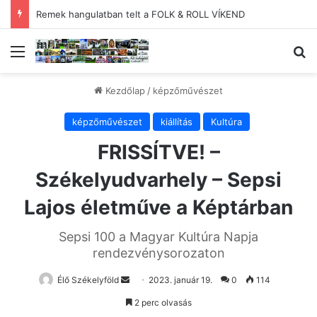
Remek hangulatban telt a FOLK & ROLL VÍKEND
Menü
Ke
Kezdőlap
/
képzőművészet
képzőművészet
kiállítás
Kultúra
FRISSÍTVE! –
Székelyudvarhely – Sepsi
Lajos életműve a Képtárban
Sepsi 100 a Magyar Kultúra Napja
rendezvénysorozaton
Send
Élő Székelyföld
2023. január 19.
0
114
an
2 perc olvasás
email