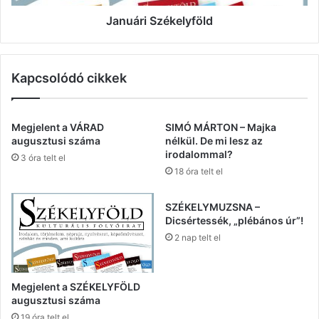
Januári Székelyföld
Kapcsolódó cikkek
Megjelent a VÁRAD
SIMÓ MÁRTON – Majka
augusztusi száma
nélkül. De mi lesz az
irodalommal?
3 óra telt el
18 óra telt el
SZÉKELYMUZSNA –
Dicsértessék, „plébános úr”!
2 nap telt el
Megjelent a SZÉKELYFÖLD
augusztusi száma
19 óra telt el