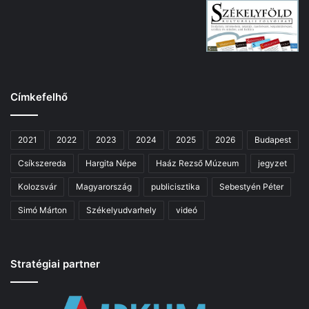
Címkefelhő
2021
2022
2023
2024
2025
2026
Budapest
Csíkszereda
Hargita Népe
Haáz Rezső Múzeum
jegyzet
Kolozsvár
Magyarország
publicisztika
Sebestyén Péter
Simó Márton
Székelyudvarhely
videó
Stratégiai partner