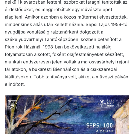
nélküli kisvárosban festeni, szobrokat faragni tanították az
érdeklődőket, és megpróbáltak egy művésztelepet
alapítani. Amikor azonban a közös műtermet elveszítették,
mindenkinek állás után kellett néznie. Sepsi Lajos 1959-től
nyugdíjba vonulásáig rajztanárként dolgozott a
székelyudvarhelyi Tanítóképzőben, közben betanított a
Pionírok Házánál. 1998-ban bekövetkezett haláláig
folyamatosan alkotott, főként olajfestményeket készített,
munkái rendszeresen jelen voltak a marosvásárhelyi rajoni
tárlatokon, a bukaresti Biennálékon és a csíkszeredai
kiállításokon. Több tanítványa volt, akiket a művészi pályán
elindított.