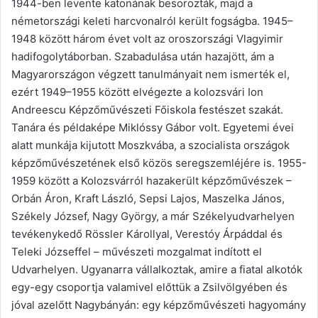
1944-ben levente katonának besorozták, majd a
németországi keleti harcvonalról került fogságba. 1945–
1948 között három évet volt az oroszországi Vlagyimir
hadifogolytáborban. Szabadulása után hazajött, ám a
Magyarországon végzett tanulmányait nem ismerték el,
ezért 1949–1955 között elvégezte a kolozsvári Ion
Andreescu Képzőművészeti Főiskola festészet szakát.
Tanára és példaképe Miklóssy Gábor volt. Egyetemi évei
alatt munkája kijutott Moszkvába, a szocialista országok
képzőművészetének első közös seregszemléjére is. 1955-
1959 között a Kolozsvárról hazakerült képzőművészek –
Orbán Áron, Kraft László, Sepsi Lajos, Maszelka János,
Székely József, Nagy György, a már Székelyudvarhelyen
tevékenykedő Rössler Károllyal, Verestóy Árpáddal és
Teleki Józseffel – művészeti mozgalmat indított el
Udvarhelyen. Ugyanarra vállalkoztak, amire a fiatal alkotók
egy-egy csoportja valamivel előttük a Zsilvölgyében és
jóval azelőtt Nagybányán: egy képzőművészeti hagyomány