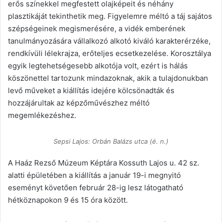
erős színekkel megfestett olajképeit és néhány
plasztikáját tekinthetik meg. Figyelemre méltó a táj sajátos
szépségeinek megismerésére, a vidék emberének
tanulmányozására vállalkozó alkotó kiváló karakterérzéke,
rendkívüli lélekrajza, erőteljes ecsetkezelése. Korosztálya
egyik legtehetségesebb alkotója volt, ezért is hálás
köszönettel tartozunk mindazoknak, akik a tulajdonukban
levő műveket a kiállítás idejére kölcsönadták és
hozzájárultak az képzőművészhez méltó
megemlékezéshez.
Sepsi Lajos: Orbán Balázs utca (é. n.)
A Haáz Rezső Múzeum Képtára Kossuth Lajos u. 42 sz.
alatti épületében a kiállítás a január 19-i megnyitó
eseményt követően február 28-ig lesz látogatható
hétköznapokon 9 és 15 óra között.