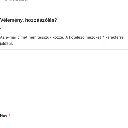
Vélemény, hozzászólás?
Az e-mail címet nem tesszük közzé.
A kötelező mezőket
*
karakterrel
jelöltük
H
o
z
z
á
s
z
ó
Név
*
l