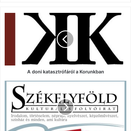
A
doni
katasztrófáról
a
Korunkban
A doni katasztrófáról a Korunkban
Januári
Székelyföld