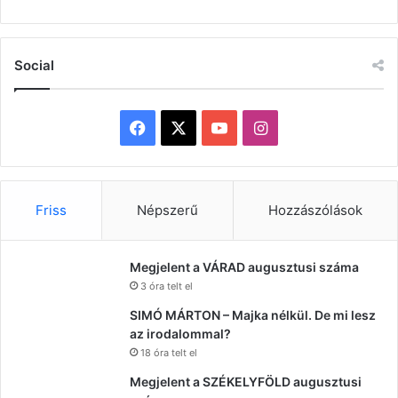
Social
Facebook
X
YouTube
Instagram
Friss
Népszerű
Hozzászólások
Megjelent a VÁRAD augusztusi száma
3 óra telt el
SIMÓ MÁRTON – Majka nélkül. De mi lesz
az irodalommal?
18 óra telt el
Megjelent a SZÉKELYFÖLD augusztusi