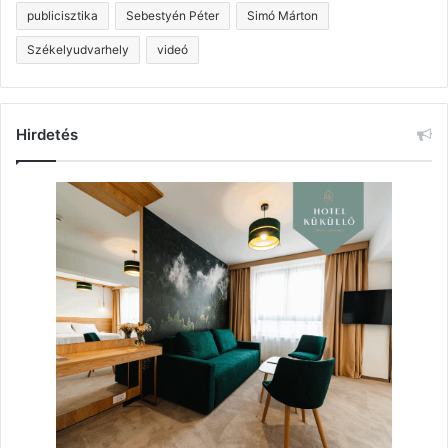
publicisztika
Sebestyén Péter
Simó Márton
Székelyudvarhely
videó
Hirdetés