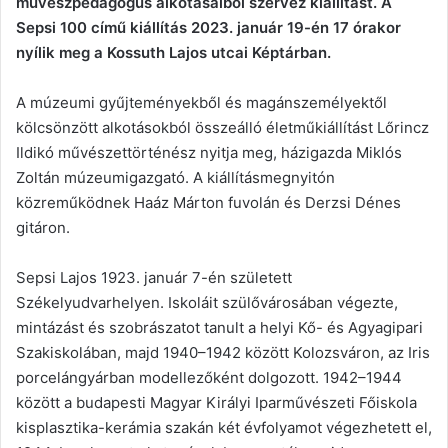
művészpedagógus alkotásaiból szervez kiállítást. A
Sepsi 100 című kiállítás 2023. január 19-én 17 órakor
nyílik meg a Kossuth Lajos utcai Képtárban.
A múzeumi gyűjteményekből és magánszemélyektől
kölcsönzött alkotásokból összeálló életműkiállítást Lőrincz
Ildikó művészettörténész nyitja meg, házigazda Miklós
Zoltán múzeumigazgató. A kiállításmegnyitón
közreműködnek Haáz Márton fuvolán és Derzsi Dénes
gitáron.
Sepsi Lajos 1923. január 7-én született
Székelyudvarhelyen. Iskoláit szülővárosában végezte,
mintázást és szobrászatot tanult a helyi Kő- és Agyagipari
Szakiskolában, majd 1940–1942 között Kolozsváron, az Iris
porcelángyárban modellezőként dolgozott. 1942–1944
között a budapesti Magyar Királyi Iparművészeti Főiskola
kisplasztika-kerámia szakán két évfolyamot végezhetett el,