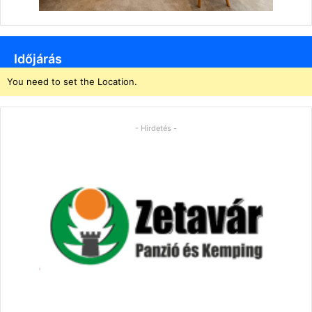
Időjárás
You need to set the Location.
- Hirdetés -