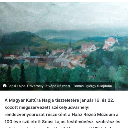
Sepsi Lajos: Udvarhely látképe (részlet) - Tamás György tulajdona
A Magyar Kultúra Napja tiszteletére január 16. és 22.
között megszervezett székelyudvarhelyi
rendezvénysorozat részeként a Haáz Rezső Múzeum a
100 éve született Sepsi Lajos festőművész, szobrász és