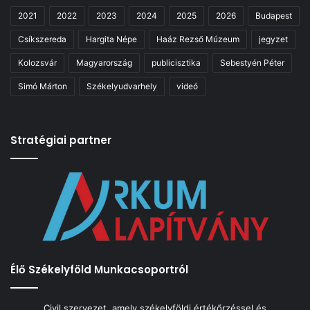
2021
2022
2023
2024
2025
2026
Budapest
Csíkszereda
Hargita Népe
Haáz Rezső Múzeum
jegyzet
Kolozsvár
Magyarország
publicisztika
Sebestyén Péter
Simó Márton
Székelyudvarhely
videó
Stratégiai partner
Élő Székelyföld Munkacsoportról
Civil szervezet, amely székelyföldi értékőrzéssel és