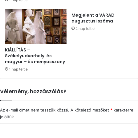
Megjelent a VÁRAD
augusztusi száma
2 nap telt el
KIÁLLÍTÁS –
Székelyudvarhelyi és
magyar – és menyasszony
1 nap telt el
Vélemény, hozzászólás?
Az e-mail címet nem tesszük közzé.
A kötelező mezőket
*
karakterrel
jelöltük
H
o