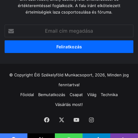
értékteremtéssel foglalkozik. A falu iránt elkötelezett
értelmiségiek laza csoportosulása és fóruma.
Email
cím
megadása
© Copyright Élő Székelyföld Munkacsoport, 2026, Minden jog
fenntartva!
Főoldal
Bemutatkozás
Csapat
Világ
Technika
Vásárlás most!
Facebook
X
YouTube
Instagram