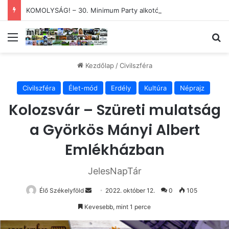
KOMOLYSÁG! – 30. Minimum Party alkotótábor és szakmai fórum
Menü
Ke
Kezdőlap
/
Civilszféra
Civilszféra
Élet-mód
Erdély
Kultúra
Néprajz
Kolozsvár – Szüreti mulatság
a Györkös Mányi Albert
Emlékházban
JelesNapTár
Send
Élő Székelyföld
2022. október 12.
0
105
an
Kevesebb, mint 1 perce
email