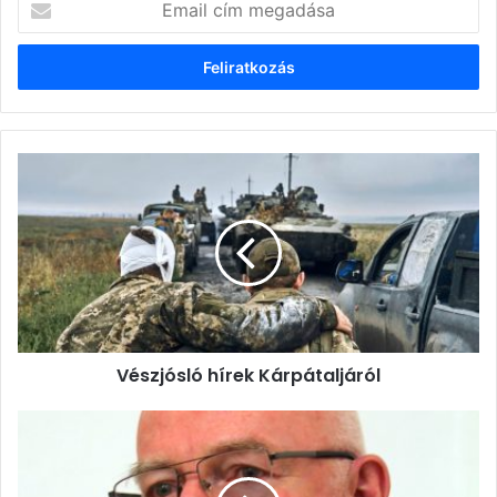
cím
megadása
Vészjósló
hírek
Kárpátaljáról
Vészjósló hírek Kárpátaljáról
Gáspár
bácsi
egészsége