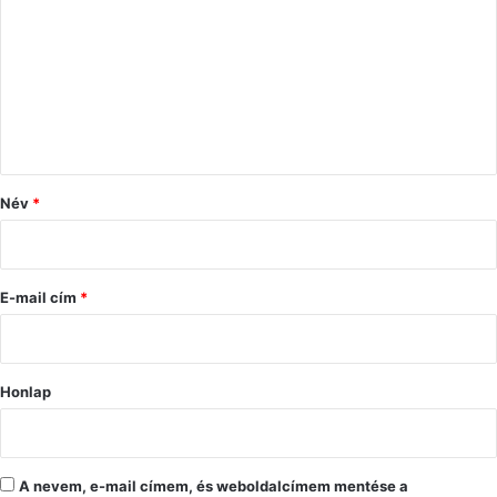
z
z
á
s
z
ó
Név
*
l
á
s
E-mail cím
*
*
Honlap
A nevem, e-mail címem, és weboldalcímem mentése a