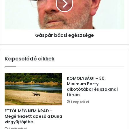
Gáspár bácsi egészsége
Kapcsolódó cikkek
KOMOLYSÁG! – 30.
Minimum Party
alkotótábor és szakmai
fórum
1 nap telt el
ETTŐL MÉG NEM ÁRAD –
Megérkezett az eső a Duna
vízgyűjtőjébe
1 nap telt el