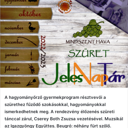
A hagyományőrző gyermekprogram résztvevői a
szürethez fűződő szokásokkal, hagyományokkal
ismerkedhetnek meg. A rendezvény élőzenés szüreti
tánccal zárul, Cserey Both Zsuzsa vezetésével. Muzsikál
az Igazgyöngy Együttes. Beugró: néhány fürt szőlő.