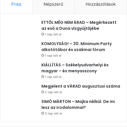
Friss
Népszerű
Hozzászólások
ETTŐL MÉG NEM ÁRAD – Megérkezett
az eső a Duna vízgyűjtőjébe
1 nap telt el
KOMOLYSÁG! – 30. Minimum Party
alkotótábor és szakmai fórum
1 nap telt el
KIÁLLÍTÁS – Székelyudvarhelyi és
magyar – és menyasszony
1 nap telt el
Megjelent a VÁRAD augusztusi száma
2 nap telt el
SIMÓ MÁRTON – Majka nélkül. De mi
lesz az irodalommal?
3 nap telt el