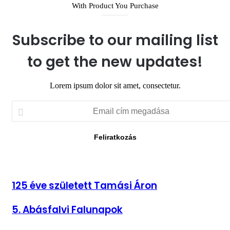
With Product You Purchase
Subscribe to our mailing list
to get the new updates!
Lorem ipsum dolor sit amet, consectetur.
Email
cím
megadása
125
125 éve született Tamási Áron
éve
született
5.
5. Abásfalvi Falunapok
Tamási
Abásfalvi
Áron
Falunapok