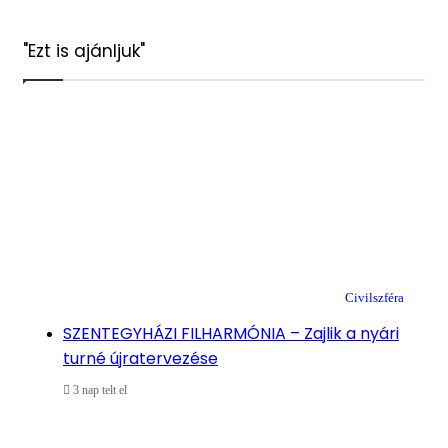
"Ezt is ajánljuk"
Bezárás
Civilszféra
SZENTEGYHÁZI FILHARMÓNIA – Zajlik a nyári
turné újratervezése
3 nap telt el