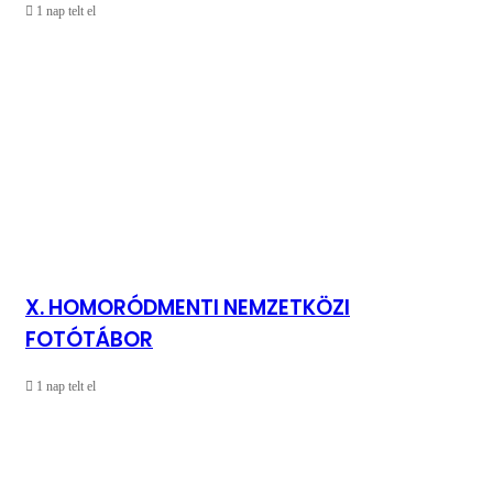
1 nap telt el
X. HOMORÓDMENTI NEMZETKÖZI
FOTÓTÁBOR
1 nap telt el