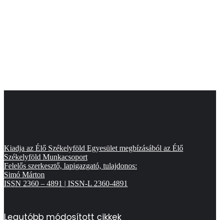
Kiadja az Élő Székelyföld Egyesület megbízásából az Élő
Székelyföld Munkacsoport
Felelős szerkesztő, lapigazgató, tulajdonos:
Simó Márton
ISSN 2360 – 4891 | ISSN-L 2360-4891
Legutóbb módosított cikkek