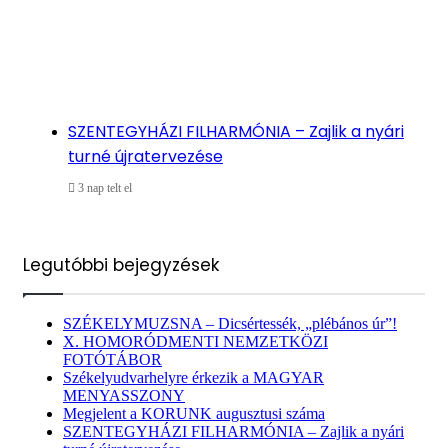
SZENTEGYHÁZI FILHARMÓNIA – Zajlik a nyári
turné újratervezése
3 nap telt el
Legutóbbi bejegyzések
SZÉKELYMUZSNA – Dicsértessék, „plébános úr”!
X. HOMORÓDMENTI NEMZETKÖZI
FOTÓTÁBOR
Székelyudvarhelyre érkezik a MAGYAR
MENYASSZONY
Megjelent a KORUNK augusztusi száma
SZENTEGYHÁZI FILHARMÓNIA – Zajlik a nyári