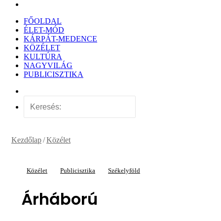
Keresés:
FŐOLDAL
ÉLET-MÓD
KÁRPÁT-MEDENCE
KÖZÉLET
KULTÚRA
NAGYVILÁG
PUBLICISZTIKA
Véletlen
cikk
Keresés:
Kezdőlap
/
Közélet
Közélet
Publicisztika
Székelyföld
Árháború