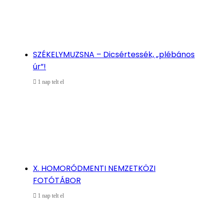
SZÉKELYMUZSNA – Dicsértessék, „plébános
úr”!
1 nap telt el
X. HOMORÓDMENTI NEMZETKÖZI
FOTÓTÁBOR
1 nap telt el