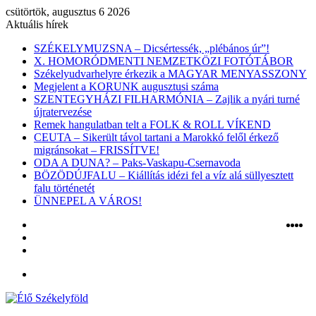
csütörtök, augusztus 6 2026
Aktuális hírek
SZÉKELYMUZSNA – Dicsértessék, „plébános úr”!
X. HOMORÓDMENTI NEMZETKÖZI FOTÓTÁBOR
Székelyudvarhelyre érkezik a MAGYAR MENYASSZONY
Megjelent a KORUNK augusztusi száma
SZENTEGYHÁZI FILHARMÓNIA – Zajlik a nyári turné
újratervezése
Remek hangulatban telt a FOLK & ROLL VÍKEND
CEUTA – Sikerült távol tartani a Marokkó felől érkező
migránsokat – FRISSÍTVE!
ODA A DUNA? – Paks-Vaskapu-Csernavoda
BÖZÖDÚJFALU – Kiállítás idézi fel a víz alá süllyesztett
falu történetét
ÜNNEPEL A VÁROS!
Belépés
Ins
Yo
X
F
Véletlen
cikk
Oldalsáv
Menü