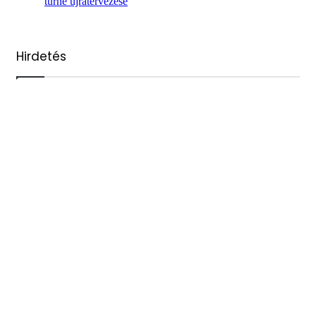
turné újratervezése
Hirdetés