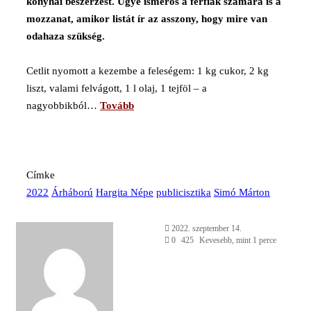
konyhai beszerzést. Ugye ismerős a férfiak számára is a
mozzanat, amikor listát ír az asszony, hogy mire van
odahaza szükség.
Cetlit nyomott a kezembe a feleségem: 1 kg cukor, 2 kg
liszt, valami felvágott, 1 l olaj, 1 tejföl – a
nagyobbikból…
Tovább
Címke
2022
Árháború
Hargita Népe
publicisztika
Simó Márton
Send
2022. szeptember 14.
an
0
425
Kevesebb, mint 1 perce
email