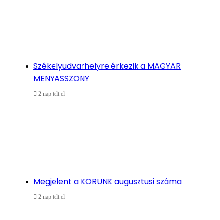
Székelyudvarhelyre érkezik a MAGYAR
MENYASSZONY
2 nap telt el
Megjelent a KORUNK augusztusi száma
2 nap telt el