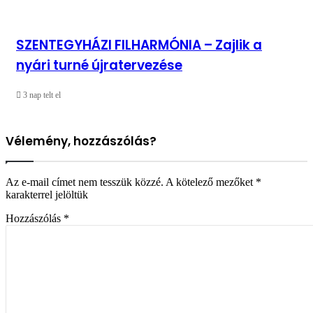
SZENTEGYHÁZI FILHARMÓNIA – Zajlik a
nyári turné újratervezése
3 nap telt el
Vélemény, hozzászólás?
Az e-mail címet nem tesszük közzé.
A kötelező mezőket
*
karakterrel jelöltük
Hozzászólás
*