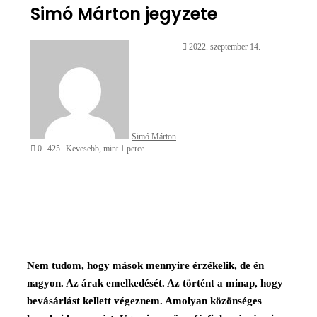
Simó Márton jegyzete
Send
2022. szeptember 14.
an
email
Simó Márton
0
425
Kevesebb, mint 1 perce
Facebook
X
Reddit
WhatsApp
Megosztás
Nyomtatás
email-
ben
Nem tudom, hogy mások mennyire érzékelik, de én
nagyon. Az árak emelkedését. Az történt a minap, hogy
bevásárlást kellett végeznem. Amolyan közönséges