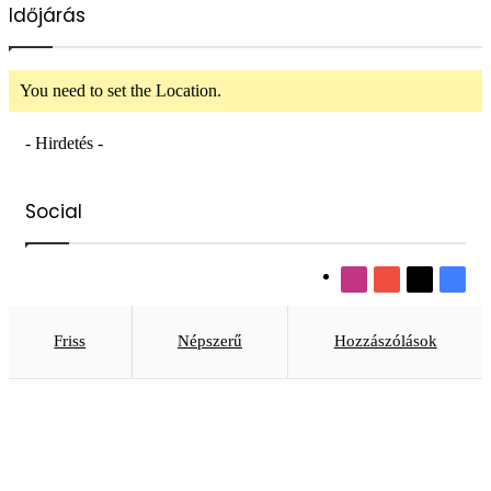
Időjárás
You need to set the Location.
- Hirdetés -
Social
Instagram
YouTube
X
Face
Friss
Népszerű
Hozzászólások