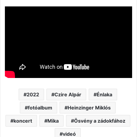
2022
Czire Alpár
Énlaka
fotóalbum
Heinzinger Miklós
koncert
Mika
Ösvény a zádokfához
videó