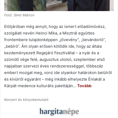
Fotó: Simó Márton
Elöljáróban még annyit, hogy az ismert előadóművész,
szolgálati nevén Heinci Mika, a Misztrál együttes
frontembere tulajdonképpen „jövevény”, „bevándorló”,
„bebíró”. Ám olyan erősen kötődik ide, hogy az általa
kezdeményezett Regejáró Fesztivállal – a nyár és a
szünidő vége felé, augusztus utolsó, szeptember első
napjaiban szervezi éves rendszerességgel, többszáz
embert mozgat meg, vonz ide olyankor határokon belülről
és kívülről egyaránt – még inkább elhelyezte Énlakát a
Kárpát-medence kulturális palettáján…
Tovább
Koncert és könyvbemutató