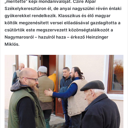
„merítette” képi mondanivalóját. Czire Alpár
Székelykeresztúron él, de anyai nagyszülei révén énlaki
gyökerekkel rendelkezik. Klasszikus és élő magyar
költők megzenésített versei előadásával gazdagította a
csütörtök este megszervezett közönségtalálkozót a
Nagymarosról – hazulról haza – érkező Heinzinger
Miklós.