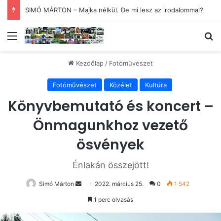
Megjelent a SZÉKELYFÖLD augusztusi száma
Menü
Ke
Kezdőlap
/
Fotóművészet
Fotóművészet
Közélet
Kultúra
Könyvbemutató és koncert –
Önmagunkhoz vezető
ösvények
Énlakán összejött!
Send
Simó Márton
2022. március 25.
0
1 542
an
1 perc olvasás
email