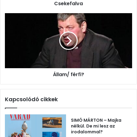
Csekefalva
Állam/
férfi?
Állam/ férfi?
Kapcsolódó cikkek
SIMÓ MÁRTON – Majka
nélkül. De mi lesz az
irodalommal?