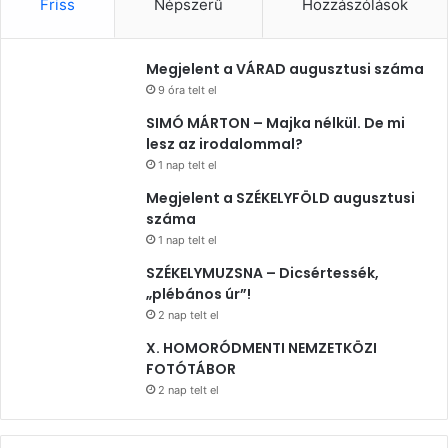
Friss
Népszerű
Hozzászólások
Megjelent a VÁRAD augusztusi száma
9 óra telt el
SIMÓ MÁRTON – Majka nélkül. De mi
lesz az irodalommal?
1 nap telt el
Megjelent a SZÉKELYFÖLD augusztusi
száma
1 nap telt el
SZÉKELYMUZSNA – Dicsértessék,
„plébános úr”!
2 nap telt el
X. HOMORÓDMENTI NEMZETKÖZI
FOTÓTÁBOR
2 nap telt el