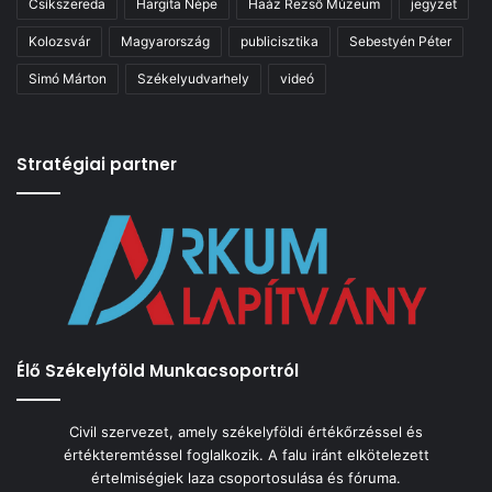
Csíkszereda
Hargita Népe
Haáz Rezső Múzeum
jegyzet
Kolozsvár
Magyarország
publicisztika
Sebestyén Péter
Simó Márton
Székelyudvarhely
videó
Stratégiai partner
Élő Székelyföld Munkacsoportról
Civil szervezet, amely székelyföldi értékőrzéssel és
értékteremtéssel foglalkozik. A falu iránt elkötelezett
értelmiségiek laza csoportosulása és fóruma.