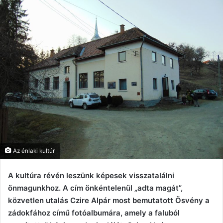
Az énlaki kultúr
A kultúra révén leszünk képesek visszatalálni
önmagunkhoz. A cím önkéntelenül „adta magát”,
közvetlen utalás Czire Alpár most bemutatott Ösvény a
zádokfához című fotóalbumára, amely a faluból