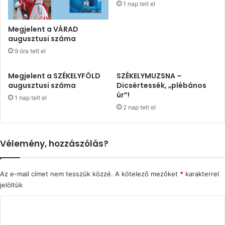
1 nap telt el
Megjelent a VÁRAD
augusztusi száma
9 óra telt el
Megjelent a SZÉKELYFÖLD
SZÉKELYMUZSNA –
augusztusi száma
Dicsértessék, „plébános
úr”!
1 nap telt el
2 nap telt el
Vélemény, hozzászólás?
Az e-mail címet nem tesszük közzé.
A kötelező mezőket
*
karakterrel
jelöltük
H
o