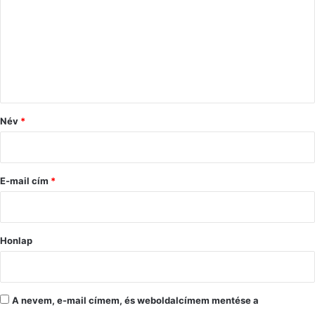
z
z
á
s
z
ó
Név
*
l
á
s
E-mail cím
*
*
Honlap
A nevem, e-mail címem, és weboldalcímem mentése a