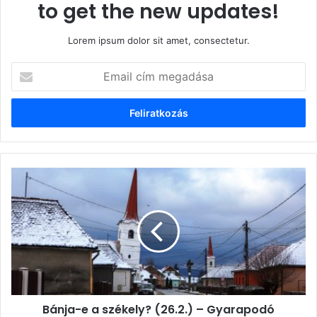
to get the new updates!
Lorem ipsum dolor sit amet, consectetur.
Email
cím
megadása
Bánja-
e
a
székely?
(26.2.)
–
Gyarapodó
Csekefalva
Bánja-e a székely? (26.2.) – Gyarapodó