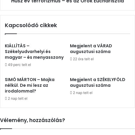
Húsz év terrorizmus – és az Örök Eucharisztia
Kapcsolódó cikkek
KIÁLLÍTÁS –
Megjelent a VÁRAD
Székelyudvarhelyi és
augusztusi száma
magyar – és menyasszony
22 óra telt el
49 perc telt el
SIMÓ MÁRTON – Majka
Megjelent a SZÉKELYFÖLD
nélkül. De mi lesz az
augusztusi száma
irodalommal?
2 nap telt el
2 nap telt el
Vélemény, hozzászólás?