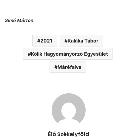
Simó Márton
2021
Kaláka Tábor
Kőlik Hagyományőrző Egyesület
Máréfalva
Élő Székelyföld