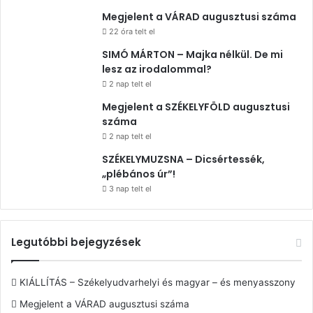
Megjelent a VÁRAD augusztusi száma
22 óra telt el
SIMÓ MÁRTON – Majka nélkül. De mi
lesz az irodalommal?
2 nap telt el
Megjelent a SZÉKELYFÖLD augusztusi
száma
2 nap telt el
SZÉKELYMUZSNA – Dicsértessék,
„plébános úr”!
3 nap telt el
Legutóbbi bejegyzések
KIÁLLÍTÁS – Székelyudvarhelyi és magyar – és menyasszony
Megjelent a VÁRAD augusztusi száma