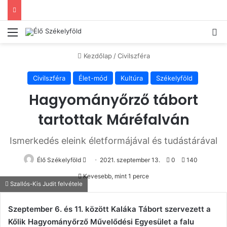
Menü
Ke
Kezdőlap
/
Civilszféra
Civilszféra
Élet-mód
Kultúra
Székelyföld
Hagyományőrző tábort
tartottak Máréfalván
Ismerkedés eleink életformájával és tudástárával
Send
Élő Székelyföld
2021. szeptember 13.
0
140
an
Kevesebb, mint 1 perce
email
Szallós-Kis Judit felvétele
Szeptember 6. és 11. között Kaláka Tábort szervezett a
Kőlik Hagyományőrző Művelődési Egyesület a falu