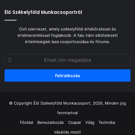
Élő Székelyföld Munkacsoportról
Civil szervezet, amely székelyföldi értékőrzéssel és
értékteremtéssel foglalkozik. A falu iránt elkötelezett
értelmiségiek laza csoportosulása és fóruma.
Email
cím
megadása
© Copyright Élő Székelyföld Munkacsoport, 2026, Minden jog
fenntartva!
Főoldal
Bemutatkozás
Csapat
Világ
Technika
Vásárlás most!