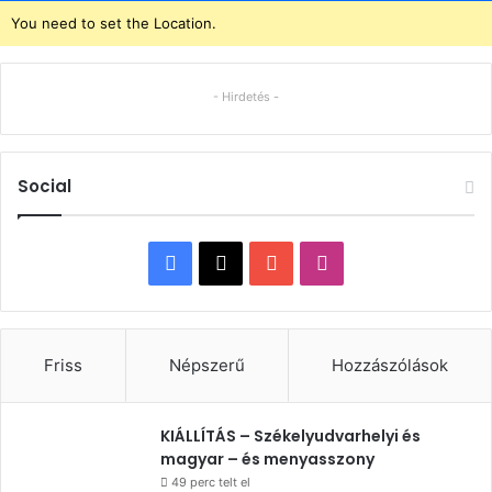
You need to set the Location.
- Hirdetés -
Social
Facebook
X
YouTube
Instagram
Friss
Népszerű
Hozzászólások
KIÁLLÍTÁS – Székelyudvarhelyi és
magyar – és menyasszony
49 perc telt el