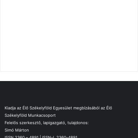
Kiadja az Élő Székelyföld Egyesület megbízásából az Élő
Székelyföld Munkacsoport
Felelős szerkesztő, lapigazgató, tulajdonos:
Simó Márton
ISSN 2360 – 4891 | ISSN-L 2360-4891