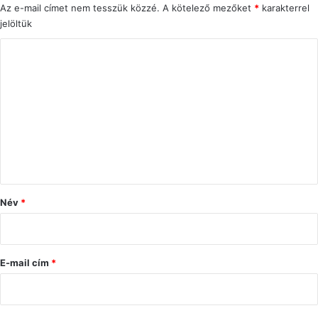
Az e-mail címet nem tesszük közzé.
A kötelező mezőket
*
karakterrel
jelöltük
H
o
z
z
á
s
z
ó
Név
*
l
á
s
E-mail cím
*
*