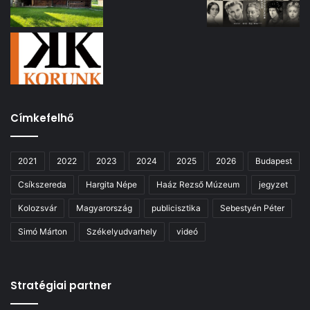
Címkefelhő
2021
2022
2023
2024
2025
2026
Budapest
Csíkszereda
Hargita Népe
Haáz Rezső Múzeum
jegyzet
Kolozsvár
Magyarország
publicisztika
Sebestyén Péter
Simó Márton
Székelyudvarhely
videó
Stratégiai partner