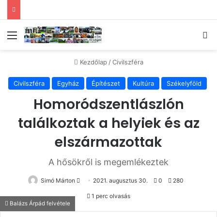
Menü
Ke
Kezdőlap
/
Civilszféra
Civilszféra
Egyház
Építészet
Kultúra
Székelyföld
Homoródszentlászlón
találkoztak a helyiek és az
elszármazottak
A hősökről is megemlékeztek
Send
Simó Márton
2021. augusztus 30.
0
280
an
1 perc olvasás
email
Balázs Árpád felvétele