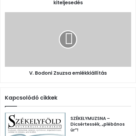
kiteljesedés
V.
Bodoni
Zsuzsa
emlékkiállítás
V. Bodoni Zsuzsa emlékkiállítás
Kapcsolódó cikkek
SZÉKELYMUZSNA –
Dicsértessék, „plébános
úr”!