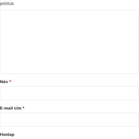
jelöltük
H
o
z
z
á
s
z
ó
Név
*
l
á
s
E-mail cím
*
*
Honlap