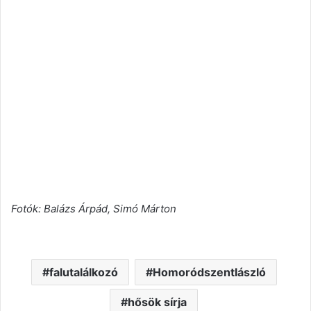
Fotók: Balázs Árpád, Simó Márton
falutalálkozó
Homoródszentlászló
hősök sírja