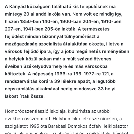
A Kányád községben található kis településnek ma
mintegy 20 állandó lakója van. Nem volt ez mindig így,
hiszen 1850-ben 140-en, 1900-ban 204-en, 1910-ben
207-en, 1941-ben 205-ön lakták. A természetes
fejlődést minden bizonnyal túlnyomórészt a
mezőgazdaság szocialista átalakítása okozta, illetve a
városok fejlődő ipara, így a jobb megélhetés reményében
a helyiek közül sokan már a múlt század ötvenes
éveiben Székelyudvarhelyre és más városokba
költöztek. A népesség 1966-ra 166, 1977-re 121, a
rendszerváltás korára 39 lélekre apadt, a legutóbbi
népszámlálás alkalmával pedig mindössze 33 helyi
lakost írtak össze.
Homoródszentlászló iskolája, kultúrháza az utóbbi
években összeomlott. Helyben lakó lelkésze nincsen, a
szolgálatot 1995 óta Barabási Domokos ócfalvi lelkipásztor
végzi, aki ugyanakkor az abránfalvi és a miklósfalvi híveket