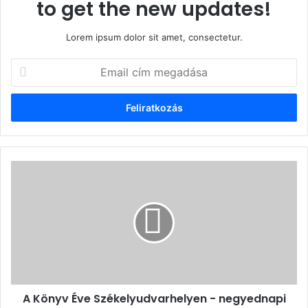
to get the new updates!
Lorem ipsum dolor sit amet, consectetur.
Email
cím
megadása
A
Könyv
Éve
Székelyudvarhelyen
-
negyednapi
kiteljesedés
A Könyv Éve Székelyudvarhelyen - negyednapi