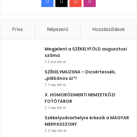
Facebook
X
YouTube
Instagram
Friss
Népszerű
Hozzászólások
Megjelent a SZÉKELYFÖLD augusztusi
száma
2 óra telt el
SZÉKELYMUZSNA – Dicsértessék,
„plébános úr”!
1 nap telt el
X. HOMORÓDMENTI NEMZETKÖZI
FOTÓTÁBOR
1 nap telt el
Székelyudvarhelyre érkezik a MAGYAR
MENYASSZONY
2 nap telt el