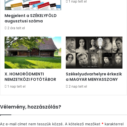
1 nap telt el
Megjelent a SZÉKELYFÖLD
augusztusi száma
2 óra telt el
X. HOMORÓDMENTI
Székelyudvarhelyre érkezik
NEMZETKÖZI FOTÓTÁBOR
a MAGYAR MENYASSZONY
1 nap telt el
2 nap telt el
Vélemény, hozzászólás?
Az e-mail címet nem tesszük közzé.
A kötelező mezőket
*
karakterrel