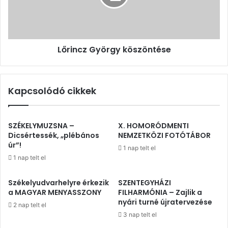
Lőrincz György köszöntése
Kapcsolódó cikkek
SZÉKELYMUZSNA –
X. HOMORÓDMENTI
Dicsértessék, „plébános
NEMZETKÖZI FOTÓTÁBOR
úr”!
1 nap telt el
1 nap telt el
Székelyudvarhelyre érkezik
SZENTEGYHÁZI
a MAGYAR MENYASSZONY
FILHARMÓNIA – Zajlik a
nyári turné újratervezése
2 nap telt el
3 nap telt el