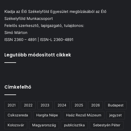
Kiadja az Élő Székelyföld Egyesület megbízásából az Élő
Székelyföld Munkacsoport
Felelős szerkesztő, lapigazgató, tulajdonos:
Simó Márton
ISSN 2360 – 4891 | ISSN-L 2360-4891
Legutóbb módosított cikkek
Címkefelhő
2021
2022
2023
2024
2025
2026
Budapest
Csíkszereda
Hargita Népe
Haáz Rezső Múzeum
jegyzet
Kolozsvár
Magyarország
publicisztika
Sebestyén Péter