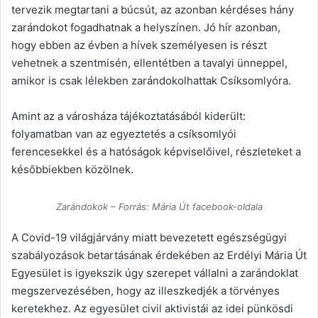
tervezik megtartani a búcsút, az azonban kérdéses hány
zarándokot fogadhatnak a helyszínen. Jó hír azonban,
hogy ebben az évben a hívek személyesen is részt
vehetnek a szentmisén, ellentétben a tavalyi ünneppel,
amikor is csak lélekben zarándokolhattak Csíksomlyóra.
Amint az a városháza tájékoztatásából kiderült:
folyamatban van az egyeztetés a csíksomlyói
ferencesekkel és a hatóságok képviselőivel, részleteket a
későbbiekben közölnek.
Zarándokok – Forrás: Mária Út facebook-oldala
A Covid-19 világjárvány miatt bevezetett egészségügyi
szabályozások betartásának érdekében az Erdélyi Mária Út
Egyesület is igyekszik úgy szerepet vállalni a zarándoklat
megszervezésében, hogy az illeszkedjék a törvényes
keretekhez. Az egyesület civil aktivistái az idei pünkösdi