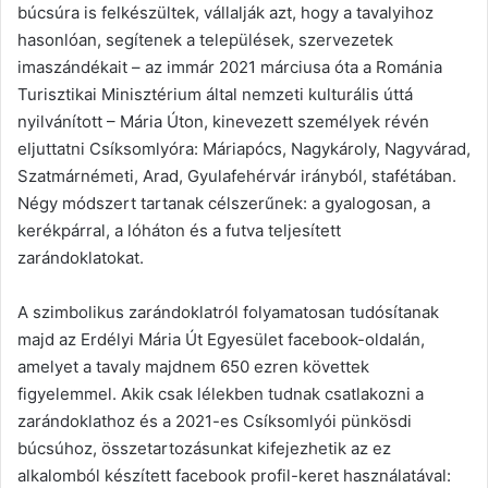
búcsúra is felkészültek, vállalják azt, hogy a tavalyihoz
hasonlóan, segítenek a települések, szervezetek
imaszándékait – az immár 2021 márciusa óta a Románia
Turisztikai Minisztérium által nemzeti kulturális úttá
nyilvánított – Mária Úton, kinevezett személyek révén
eljuttatni Csíksomlyóra: Máriapócs, Nagykároly, Nagyvárad,
Szatmárnémeti, Arad, Gyulafehérvár irányból, stafétában.
Négy módszert tartanak célszerűnek: a gyalogosan, a
kerékpárral, a lóháton és a futva teljesített
zarándoklatokat.
A szimbolikus zarándoklatról folyamatosan tudósítanak
majd az Erdélyi Mária Út Egyesület facebook-oldalán,
amelyet a tavaly majdnem 650 ezren követtek
figyelemmel. Akik csak lélekben tudnak csatlakozni a
zarándoklathoz és a 2021-es Csíksomlyói pünkösdi
búcsúhoz, összetartozásunkat kifejezhetik az ez
alkalomból készített facebook profil-keret használatával: