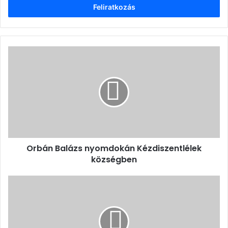
Orbán
Balázs
nyomdokán
Kézdiszentlélek
községben
Orbán Balázs nyomdokán Kézdiszentlélek
községben
Lőrincz
György
köszöntése