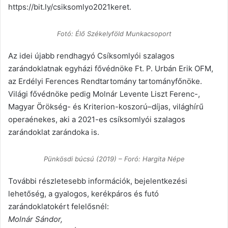
https://bit.ly/csiksomlyo2021keret.
Fotó: Élő Székelyföld Munkacsoport
Az idei újabb rendhagyó Csíksomlyói szalagos
zarándoklatnak egyházi fővédnöke Ft. P. Urbán Erik OFM,
az Erdélyi Ferences Rendtartomány tartományfőnöke.
Világi fővédnöke pedig Molnár Levente Liszt Ferenc-,
Magyar Örökség- és Kriterion-koszorú–díjas, világhírű
operaénekes, aki a 2021-es csíksomlyói szalagos
zarándoklat zarándoka is.
Pünkösdi búcsú (2019) – Foró: Hargita Népe
További részletesebb információk, bejelentkezési
lehetőség, a gyalogos, kerékpáros és futó
zarándoklatokért felelősnél:
Molnár Sándor,