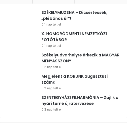
SZÉKELYMUZSNA – Dicsértessék,
„plébános úr”!
1 nap telt el
X. HOMORÓDMENTI NEMZETKÖZI
FOTÓTÁBOR
1 nap telt el
Székelyudvarhelyre érkezik a MAGYAR
MENYASSZONY
2 nap telt el
Megjelent a KORUNK augusztusi
száma
2 nap telt el
SZENTEGYHÁZI FILHARMÓNIA – Zajlik a
nyári turné újratervezése
3 nap telt el