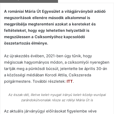
an
email
A romániai Mária Út Egyesület a világjárványból adódó
megszorítások ellenére második alkalommal is
megpróbálja megteremteni azokat a kereteket és
feltételeket, hogy egy lehetetlen helyzetből is
megszülessen a Csíksomlyóhoz kapcsolódó
összetartozás élménye.
Az újrakezdés évében, 2021-ben úgy tűnik, hogy
mégiscsak hagyományos módon, a csíksomlyói nyeregben
tartják meg a pünkösdi búcsút, jelentette be április 30-án
a közösségi médiában Korodi Attila, Csíkszereda
polgármestere. További részletek:
ITT
.
Az észak-dél, illetve kelet-nyugat irányú kelet-közép-európai
zarándokútvonalak része az rdélyi Mária Út is
Az aktuális járványügyi előírásokat figyelembe véve