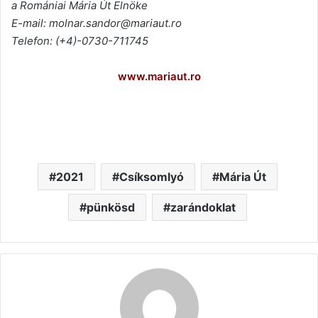
a Romániai Mária Út Elnöke
E-mail: molnar.sandor@mariaut.ro
Telefon: (+4)-0730-711745
www.mariaut.ro
2021
Csíksomlyó
Mária Út
pünkösd
zarándoklat