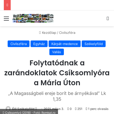
Menü
Ke
Kezdőlap
/
Civilszféra
Civilszféra
Egyház
Kárpát-medence
Székelyföld
Vallás
Folytatódnak a
zarándoklatok Csíksomlyóra
a Mária Úton
„A Magasságbeli ereje borít be árnyékával” Lk
1,35
Send
Élő Székelyföld
2021. május 3.
0
251
1 perc olvasás
Csíksomlyó (2018) - Fotó: Romkat.ro