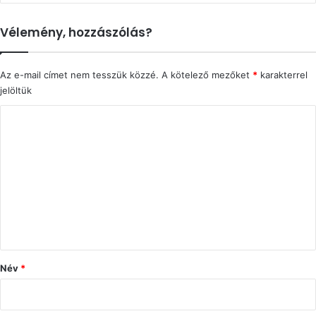
Vélemény, hozzászólás?
Az e-mail címet nem tesszük közzé.
A kötelező mezőket
*
karakterrel
jelöltük
H
o
z
z
á
s
z
ó
Név
*
l
á