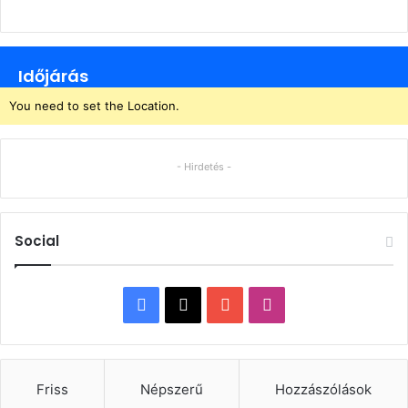
Időjárás
You need to set the Location.
- Hirdetés -
Social
Facebook
X
YouTube
Instagram
Friss
Népszerű
Hozzászólások