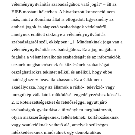
véleménynyilvánítás szabadságához való jogát” – áll az
EJEB mostani ítéletében. A hivatkozott konvenció nem
más, mint a Románia által is elfogadott Egyezmény az
emberi jogok és alapvető szabadságok védelméről,
amelynek említett cikkelye a véleménynyilvánítás
szabadságáról szól, ekképpen: „1. Mindenkinek joga van a
véleménynyilvánítás szabadságához. Ez a jog magában
foglalja a véleményalkotás szabadságát és az információk,
eszmék megismerésének és közlésének szabadságát
országhatárokra tekintet nélkül és anélkül, hogy ebbe
hatósági szerv beavatkozhasson. Ez a Cikk nem
akadályozza, hogy az államok a rádió-, televízió- vagy
mozgókép vállalatok működését engedélyezéshez kössék.
2. E kötelezettségekkel és felelősséggel együtt járó
szabadságok gyakorlása a törvényben meghatározott,
olyan alakszerűségeknek, feltételeknek, korlátozásoknak
vagy szankcióknak vethető alá, amelyek szükséges
intézkedéseknek minősülnek egy demokratikus