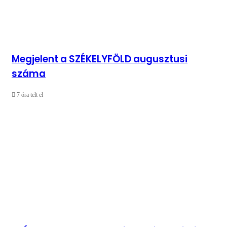
Megjelent a SZÉKELYFÖLD augusztusi
száma
7 óra telt el