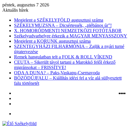
péntek, augusztus 7 2026
Aktuális hírek
Megjelent a SZÉKELYFÖLD augusztusi száma
SZÉKELYMUZSNA – Dicsértessék, „plébános úr”!
X. HOMORÓDMENTI NEMZETKÖZI FOTÓTÁBOR
Székelyudvarhelyre érkezik a MAGYAR MENYASSZONY
Megjelent a KORUNK augusztusi száma
SZENTEGYHÁZI FILHARMÓNIA – Zajlik a nyári turné
újratervezése
Remek hangulatban telt a FOLK & ROLL VÍKEND
CEUTA – Sikerült távol tartani a Marokkó felől érkező
migránsokat – FRISSÍTVE!
ODA A DUNA? – Paks-Vaskapu-Csernavoda
BÖZÖDÚJFALU – Kiállítás idézi fel a víz alá süllyesztett
falu történetét
Belépés
Ins
Yo
X
F
Véletlen
cikk
Oldalsáv
Menü