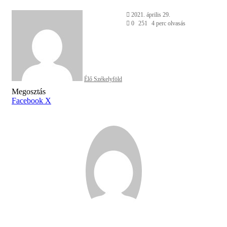
Send
2021. április 29.
an
0
251
4 perc olvasás
email
Élő Székelyföld
Facebook
X
Reddit
WhatsApp
Megosztás
Nyomtatás
Megosztás
email-
Megosztás
Nyomtatás
Facebook
X
ben
email-
ben