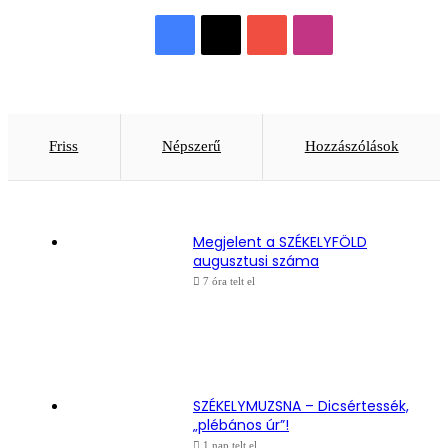
Facebook
X
YouTube
Instagram
Friss
Népszerű
Hozzászólások
Megjelent a SZÉKELYFÖLD
augusztusi száma
7 óra telt el
SZÉKELYMUZSNA – Dicsértessék,
„plébános úr”!
1 nap telt el