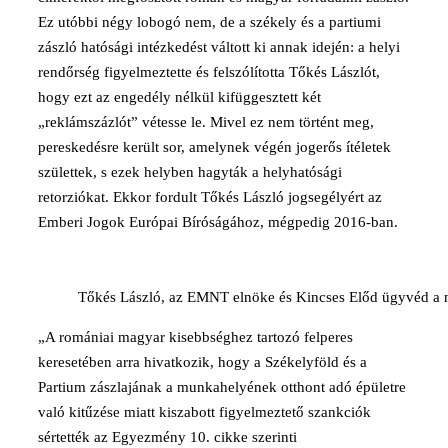
Ez utóbbi négy lobogó nem, de a székely és a partiumi
zászló hatósági intézkedést váltott ki annak idején: a helyi
rendőrség figyelmeztette és felszólította Tőkés Lászlót,
hogy ezt az engedély nélkül kifüggesztett két
„reklámszázlót” vétesse le. Mivel ez nem történt meg,
pereskedésre került sor, amelynek végén jogerős ítéletek
születtek, s ezek helyben hagyták a helyhatósági
retorziókat. Ekkor fordult Tőkés László jogsegélyért az
Emberi Jogok Európai Bíróságához, mégpedig 2016-ban.
Tőkés László, az EMNT elnöke és Kincses Előd ügyvéd a n
„A romániai magyar kisebbséghez tartozó felperes
keresetében arra hivatkozik, hogy a Székelyföld és a
Partium zászlajának a munkahelyének otthont adó épületre
való kitűzése miatt kiszabott figyelmeztető szankciók
sértették az Egyezmény 10. cikke szerinti