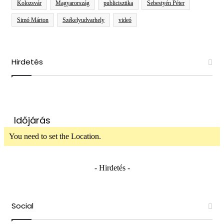
Kolozsvár
Magyarország
publicisztika
Sebestyén Péter
Simó Márton
Székelyudvarhely
videó
Hirdetés
Időjárás
You need to set the Location.
- Hirdetés -
Social