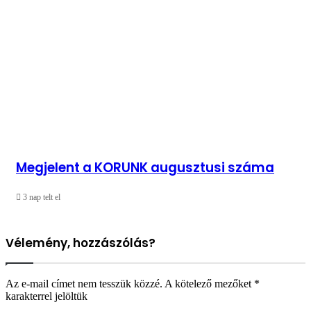
Megjelent a KORUNK augusztusi száma
3 nap telt el
Vélemény, hozzászólás?
Az e-mail címet nem tesszük közzé.
A kötelező mezőket
*
karakterrel jelöltük