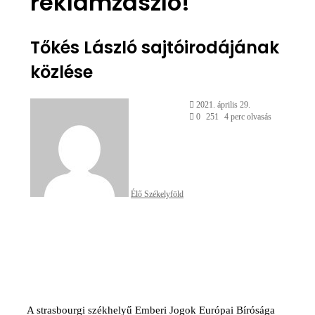
reklámzászló!
Tőkés László sajtóirodájának
közlése
Send
2021. április 29.
an
0
251
4 perc olvasás
email
Élő Székelyföld
Facebook
X
Reddit
WhatsApp
Megosztás
Nyomtatás
email-
ben
A strasbourgi székhelyű Emberi Jogok Európai Bírósága