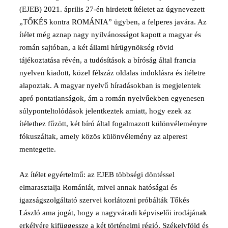
(EJEB) 2021. április 27-én hirdetett ítéletet az úgynevezett
„TŐKÉS kontra ROMÁNIA” ügyben, a felperes javára. Az
ítélet még aznap nagy nyilvánosságot kapott a magyar és
román sajtóban, a két állami hírügynökség rövid
tájékoztatása révén, a tudósítások a bíróság által francia
nyelven kiadott, közel félszáz oldalas indoklásra és ítéletre
alapoztak. A magyar nyelvű híradásokban is megjelentek
apró pontatlanságok, ám a román nyelvűekben egyenesen
súlyponteltolódások jelentkeztek amiatt, hogy ezek az
ítélethez fűzött, két bíró által fogalmazott különvéleményre
fókuszáltak, amely közös különvélemény az alperest
mentegette.
Az ítélet egyértelmű: az EJEB többségi döntéssel
elmarasztalja Romániát, mivel annak hatóságai és
igazságszolgáltató szervei korlátozni próbálták Tőkés
László ama jogát, hogy a nagyváradi képviselői irodájának
erkélyére kifüggessze a két történelmi régió, Székelyföld és