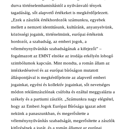
durva történelemhamisítástól a nyilvánvaló tények
tagadásáig, sőt alapvető értékeket is megkérdőjelezett.
„Ezek a zászlók értékhordozók számunkra, egyebek
mellett a nemzeti identitásunk, kultúránk, anyanyelvünk,
közösségi jogaink, történelmünk, európai értékeink
hordozói, a szabadság, az emberi jogok, a
véleménynyilvánítás szabadságának a kifejezői” –
fogalmazott az EMNT elnöke az irodája erkélyén lobogó
szimbólumok kapcsán. Mint mondta, a román állam az
intézkedéseivel és az európai bíróságon mutatott
álláspontjával is megkérdőjelezte az alapvető emberi
jogainkat, egyéni és kollektív jogainkat, sőt nevetséges
módon reklámzászlónak csúfolta és ezáltal meggyalázta a
székely és a partiumi zászlót. „Számunkra nagy elégtétel,
hogy az Emberi Jogok Európai Bírósága igazat adott
nekünk a panaszunkban, és megerősítette a
véleménynyilvánítás szabadságát, megerősítette a zászlók
kitűzésének a jogát, és a román államot az európai