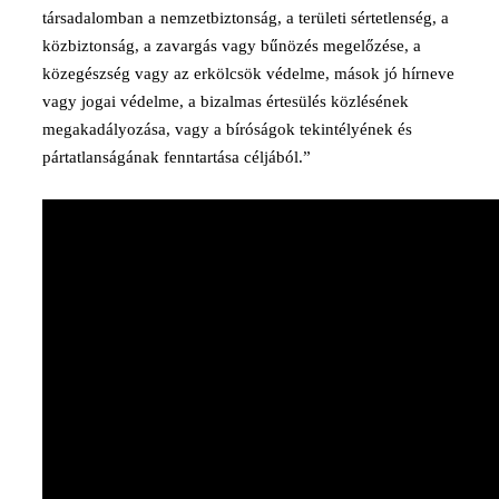
társadalomban a nemzetbiztonság, a területi sértetlenség, a
közbiztonság, a zavargás vagy bűnözés megelőzése, a
közegészség vagy az erkölcsök védelme, mások jó hírneve
vagy jogai védelme, a bizalmas értesülés közlésének
megakadályozása, vagy a bíróságok tekintélyének és
pártatlanságának fenntartása céljából.”