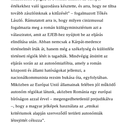
értékekhez való igazodásra késztette, és arra, hogy ne tiltsa
tovább zászlóinknak a kitűzését” – fogalmazott Tőkés
László. Rámutatott arra is, hogy milyen cinizmussal
fogalmazta meg a román külügyminisztérium azt a
válasziratot, amit az EJEB-hez nyújtott be az eljárás
elindítása után. Abban nemcsak a Kárpát-medence
történelmét írták át, hanem még a székelység és különféle
történeti régiók létét is tagadták. Mindvégig átsütött az
eljárás során az az autonómiafóbia, amely a román
központi és állami hatóságokat jellemzi, a
nacionálkommunista rezsim bukása óta, egyfolytában.
Miközben az Európai Unió államainak felében jól működő
autonóm régiókat látunk, aközben Románia egy európai
bíróságon azzal érvel – megengedhetetlenül prejudikálva
–, hogy a magyar jelképek használata az „etnikai
kritériumok alapján szerveződő területi autonómiák
létrejöttét célozza”.