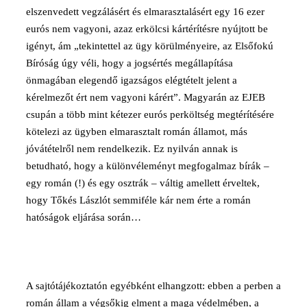
elszenvedett vegzálásért és elmarasztalásért egy 16 ezer
eurós nem vagyoni, azaz erkölcsi kártérítésre nyújtott be
igényt, ám „tekintettel az ügy körülményeire, az Elsőfokú
Bíróság úgy véli, hogy a jogsértés megállapítása
önmagában elegendő igazságos elégtételt jelent a
kérelmezőt ért nem vagyoni kárért”. Magyarán az EJEB
csupán a több mint kétezer eurós perköltség megtérítésére
kötelezi az ügyben elmarasztalt román államot, más
jóvátételről nem rendelkezik. Ez nyilván annak is
betudható, hogy a különvéleményt megfogalmaz bírák –
egy román (!) és egy osztrák – váltig amellett érveltek,
hogy Tőkés Lászlót semmiféle kár nem érte a román
hatóságok eljárása során…
A sajtótájékoztatón egyébként elhangzott: ebben a perben a
román állam a végsőkig elment a maga védelmében, a