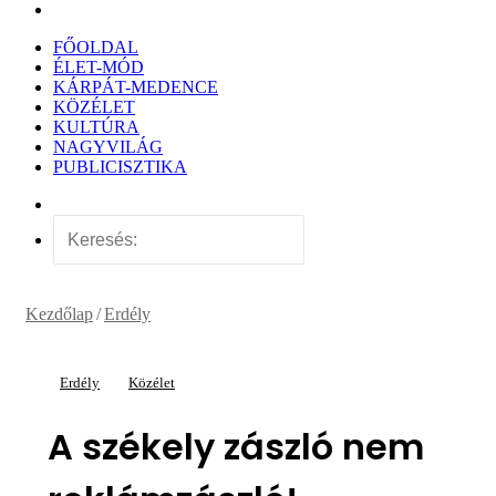
Keresés:
FŐOLDAL
ÉLET-MÓD
KÁRPÁT-MEDENCE
KÖZÉLET
KULTÚRA
NAGYVILÁG
PUBLICISZTIKA
Véletlen
cikk
Keresés:
Kezdőlap
/
Erdély
Erdély
Közélet
A székely zászló nem