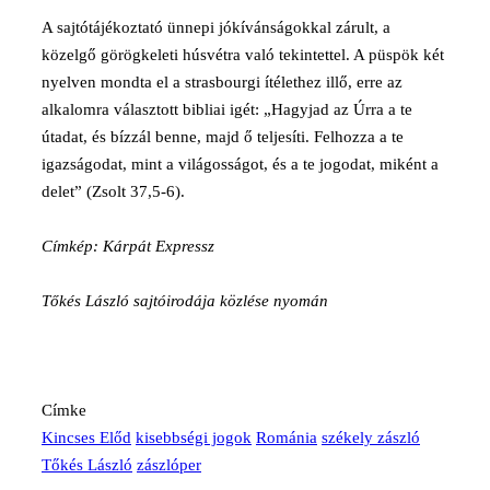
A sajtótájékoztató ünnepi jókívánságokkal zárult, a
közelgő görögkeleti húsvétra való tekintettel. A püspök két
nyelven mondta el a strasbourgi ítélethez illő, erre az
alkalomra választott bibliai igét: „Hagyjad az Úrra a te
útadat, és bízzál benne, majd ő teljesíti. Felhozza a te
igazságodat, mint a világosságot, és a te jogodat, miként a
delet” (Zsolt 37,5-6).
Címkép: Kárpát Expressz
Tőkés László sajtóirodája közlése nyomán
Címke
Kincses Előd
kisebbségi jogok
Románia
székely zászló
Tőkés László
zászlóper