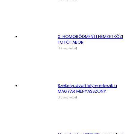
X. HOMORÓDMENTI NEMZETKÖZI
FOTÓTÁBOR
2 nap telt el
Székelyudvarhelyre érkezik a
MAGYAR MENYASSZONY
3 nap telt el