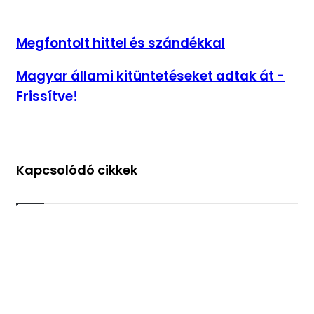
Megfontolt
Megfontolt hittel és szándékkal
hittel
és
Magyar
Magyar állami kitüntetéseket adtak át -
szándékkal
állami
Frissítve!
kitüntetéseket
adtak
át
-
Frissítve!
Kapcsolódó cikkek