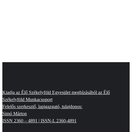
Kiadja az Élő Székelyföld Egyesület megbízásából az Élő
Székelyföld Munkacsoport
Felelős szerkesztő, lapigazgató, tulajdonos:
Simó Márton
ISSN 2360 – 4891 | ISSN-L 2360-4891