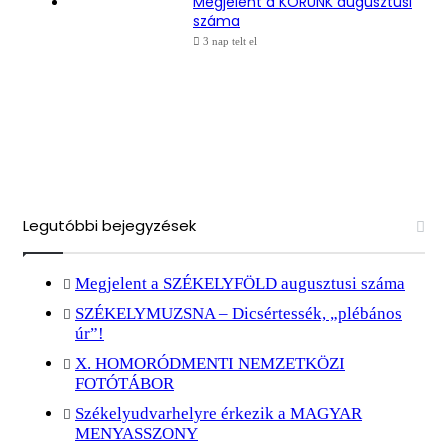
Megjelent a KORUNK augusztusi
száma
3 nap telt el
Legutóbbi bejegyzések
Megjelent a SZÉKELYFÖLD augusztusi száma
SZÉKELYMUZSNA – Dicsértessék, „plébános
úr”!
X. HOMORÓDMENTI NEMZETKÖZI
FOTÓTÁBOR
Székelyudvarhelyre érkezik a MAGYAR
MENYASSZONY