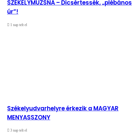
SZÉKELYMUZSNA – Dicsértessék, „plébános
úr”!
1 nap telt el
Székelyudvarhelyre érkezik a MAGYAR
MENYASSZONY
3 nap telt el