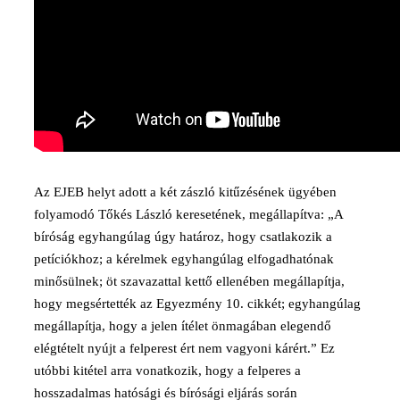
Az EJEB helyt adott a két zászló kitűzésének ügyében
folyamodó Tőkés László keresetének, megállapítva: „A
bíróság egyhangúlag úgy határoz, hogy csatlakozik a
petíciókhoz; a kérelmek egyhangúlag elfogadhatónak
minősülnek; öt szavazattal kettő ellenében megállapítja,
hogy megsértették az Egyezmény 10. cikkét; egyhangúlag
megállapítja, hogy a jelen ítélet önmagában elegendő
elégtételt nyújt a felperest ért nem vagyoni kárért.” Ez
utóbbi kitétel arra vonatkozik, hogy a felperes a
hosszadalmas hatósági és bírósági eljárás során