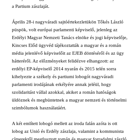
a Partium zászlaját.
Április 28-i nagyváradi sajtóértekezletükön Tőkés László
püspök, volt európai parlamenti képviselő, jelenleg az
Erdélyi Magyar Nemzeti Tanács elnöke és jogi képviselője,
Kincses Előd ügyvéd tájékoztatták a magyar és a román
média jelenlévő képviselőit az EJEB döntéséről és az ügy
hátteréről. Az előzményeket felidézve elhangzott: az
erdélyi EP-képviselő 2014 nyarán és 2015 telén sorra
kihelyezte a székely és partiumi lobogót nagyváradi
parlamenti irodájának erkélyére annak jeléül, hogy
szolidaritást vállal azokkal, akiket a román hatóságok
üldöznek és megbüntetnek a magyar nemzeti és történelmi
szimbólumok használatáért.
A két említett lobogó mellett az iroda falán azóta is ott
lobog az Unió és Erdély zászlaja, valamint a kommunista
címerektől megfosztott román és magyar forradalmi zászló.