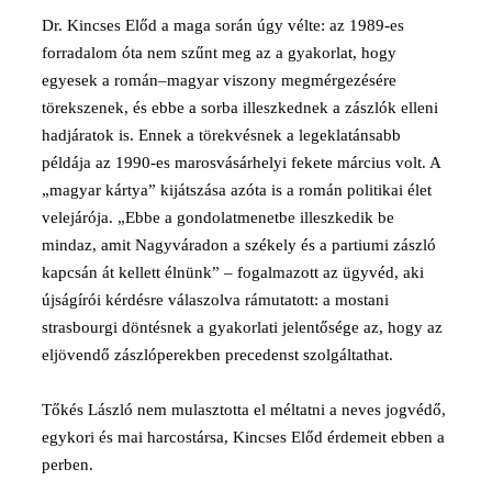
Dr. Kincses Előd a maga során úgy vélte: az 1989-es
forradalom óta nem szűnt meg az a gyakorlat, hogy
egyesek a román–magyar viszony megmérgezésére
törekszenek, és ebbe a sorba illeszkednek a zászlók elleni
hadjáratok is. Ennek a törekvésnek a legeklatánsabb
példája az 1990-es marosvásárhelyi fekete március volt. A
„magyar kártya” kijátszása azóta is a román politikai élet
velejárója. „Ebbe a gondolatmenetbe illeszkedik be
mindaz, amit Nagyváradon a székely és a partiumi zászló
kapcsán át kellett élnünk” – fogalmazott az ügyvéd, aki
újságírói kérdésre válaszolva rámutatott: a mostani
strasbourgi döntésnek a gyakorlati jelentősége az, hogy az
eljövendő zászlóperekben precedenst szolgáltathat.
Tőkés László nem mulasztotta el méltatni a neves jogvédő,
egykori és mai harcostársa, Kincses Előd érdemeit ebben a
perben.