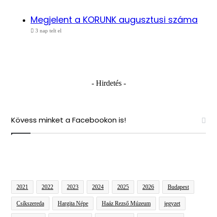
Megjelent a KORUNK augusztusi száma
3 nap telt el
- Hirdetés -
Kövess minket a Facebookon is!
2021
2022
2023
2024
2025
2026
Budapest
Csíkszereda
Hargita Népe
Haáz Rezső Múzeum
jegyzet