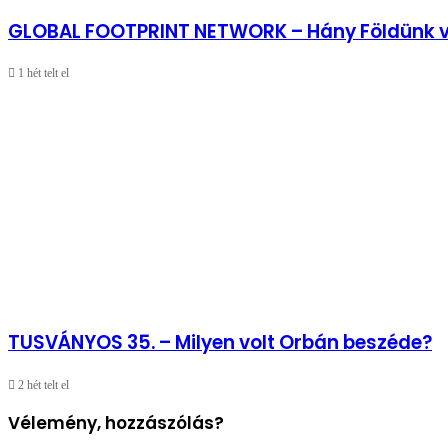
GLOBAL FOOTPRINT NETWORK – Hány Földünk 
1 hét telt el
TUSVÁNYOS 35. – Milyen volt Orbán beszéde?
2 hét telt el
Vélemény, hozzászólás?