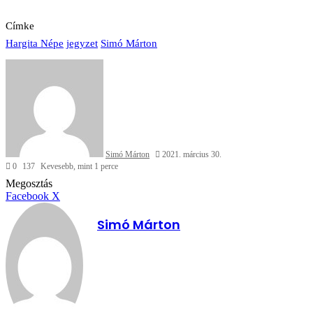
Címke
Hargita Népe
jegyzet
Simó Márton
Send
an
email
Simó Márton
2021. március 30.
0
137
Kevesebb, mint 1 perce
Facebook
X
Reddit
WhatsApp
Megosztás
Nyomtatás
Megosztás
email-
Megosztás
Nyomtatás
Facebook
X
ben
email-
ben
Simó Márton
Facebook