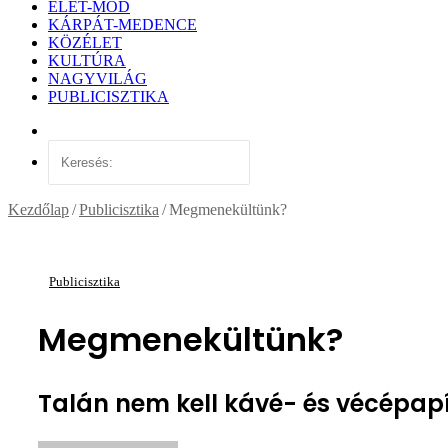
ÉLET-MÓD
KÁRPÁT-MEDENCE
KÖZÉLET
KULTÚRA
NAGYVILÁG
PUBLICISZTIKA
Véletlen
cikk
Keresés:
Kezdőlap
/
Publicisztika
/
Megmenekültünk?
Publicisztika
Megmenekültünk?
Talán nem kell kávé- és vécépap
Send