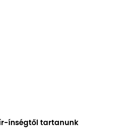
ír-ínségtől tartanunk