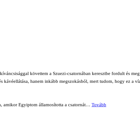
íváncsisággal követtem a Szuezi-csatornában keresztbe fordult és meg
 és kávéellátása, hanem inkább megszokásból, mert tudom, hogy ez a víz
n, amikor Egyiptom államosította a csatornát…
Tovább