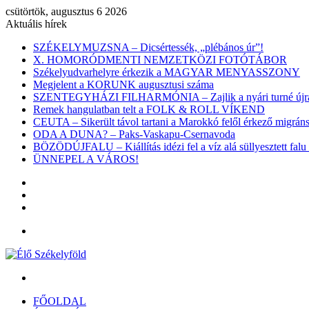
csütörtök, augusztus 6 2026
Aktuális hírek
SZÉKELYMUZSNA – Dicsértessék, „plébános úr”!
X. HOMORÓDMENTI NEMZETKÖZI FOTÓTÁBOR
Székelyudvarhelyre érkezik a MAGYAR MENYASSZONY
Megjelent a KORUNK augusztusi száma
SZENTEGYHÁZI FILHARMÓNIA – Zajlik a nyári turné újra
Remek hangulatban telt a FOLK & ROLL VÍKEND
CEUTA – Sikerült távol tartani a Marokkó felől érkező migr
ODA A DUNA? – Paks-Vaskapu-Csernavoda
BÖZÖDÚJFALU – Kiállítás idézi fel a víz alá süllyesztett falu 
ÜNNEPEL A VÁROS!
Belépés
Véletlen
cikk
Oldalsáv
Menü
Keresés:
FŐOLDAL