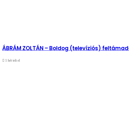
ÁBRÁM ZOLTÁN – Boldog (televíziós) feltámad
1 hét telt el