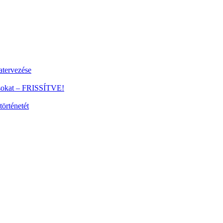
tervezése
ánsokat – FRISSÍTVE!
történetét