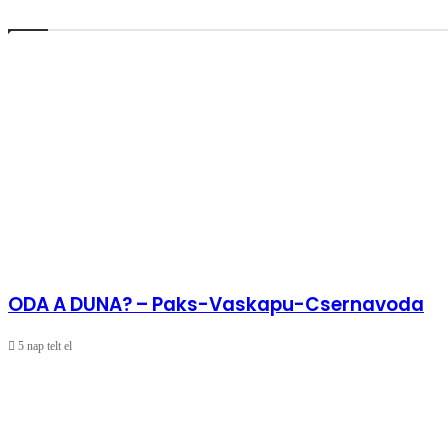
iránytűnk
a
harmadik
évezred
hajnalán
ODA A DUNA? – Paks-Vaskapu-Csernavoda
5 nap telt el