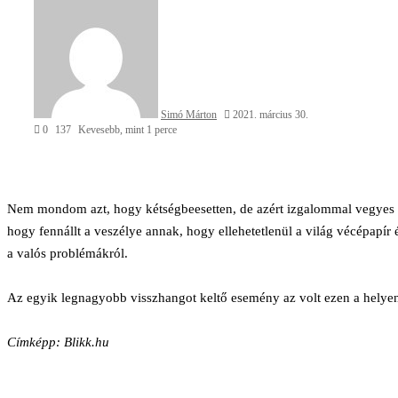
an
email
Simó Márton
2021. március 30.
0
137
Kevesebb, mint 1 perce
Facebook
X
Reddit
WhatsApp
Megosztás
Nyomtatás
Nem mondom azt, hogy kétségbeesetten, de azért izgalommal vegyes k
email-
hogy fennállt a veszélye annak, hogy ellehetetlenül a világ vécépapír
ben
a valós problémákról.
Az egyik legnagyobb visszhangot keltő esemény az volt ezen a helye
Címképp: Blikk.hu