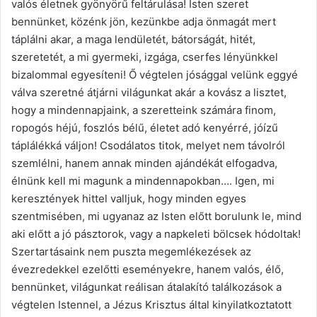
valós életnek gyönyörű feltárulása! Isten szeret
bennünket, közénk jön, kezünkbe adja önmagát mert
táplálni akar, a maga lendületét, bátorságát, hitét,
szeretetét, a mi gyermeki, izgága, cserfes lényünkkel
bizalommal egyesíteni! Ő végtelen jósággal velünk eggyé
válva szeretné átjárni világunkat akár a kovász a lisztet,
hogy a mindennapjaink, a szeretteink számára finom,
ropogós héjú, foszlós bélű, életet adó kenyérré, jóízű
táplálékká váljon! Csodálatos titok, melyet nem távolról
szemlélni, hanem annak minden ajándékát elfogadva,
élnünk kell mi magunk a mindennapokban…. Igen, mi
keresztények hittel valljuk, hogy minden egyes
szentmisében, mi ugyanaz az Isten előtt borulunk le, mind
aki előtt a jó pásztorok, vagy a napkeleti bölcsek hódoltak!
Szertartásaink nem puszta megemlékezések az
évezredekkel ezelőtti eseményekre, hanem valós, élő,
bennünket, világunkat reálisan átalakító találkozások a
végtelen Istennel, a Jézus Krisztus által kinyilatkoztatott