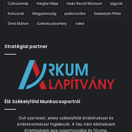
Csíkszereda
Hargita Népe
Haáz Rezső Múzeum
jegyzet
Kolozsvár
Magyarország
publicisztika
Sebestyén Péter
Simó Márton
Székelyudvarhely
videó
Stratégiai partner
Élő Székelyföld Munkacsoportról
Civil szervezet, amely székelyföldi értékőrzéssel és
értékteremtéssel foglalkozik. A falu iránt elkötelezett
értelmiségiek laza csoportosulása és fóruma.