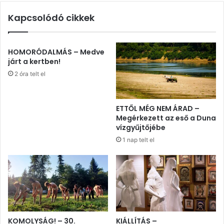
Kapcsolódó cikkek
HOMORÓDALMÁS – Medve
járt a kertben!
2 óra telt el
ETTŐL MÉG NEM ÁRAD –
Megérkezett az eső a Duna
vízgyűjtőjébe
1 nap telt el
KOMOLYSÁG! – 30.
KIÁLLÍTÁS –