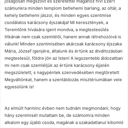
jóságosan megszólít és szeretettel magához hív! Ezért
számunkra minden templom betlehemi barlang, az oltár, a
kehely betlehemi jászol, és minden egyes szentmise
csodálatos karácsony éjszakája! Mi keresztények, a
Teremtőnk hívására igent mondva, a megtestesülés
titkának nem csak szemlélői, hanem annak létrehozóivá is
válunk! Minden szentmisében akárcsak karácsony éjszaka
Mária, József igenjére, általunk és értünk az átváltozásban
megtestesül, földre jön az Isten! A legszentebb áldozatban
mi nem csak szemléljük az értünk karácsony éjjelén
megszületett, s nagypéntek szenvedésében megtöretett
Megváltónkat, hanem a szentáldozás misztériumában vele
egyesülünk is!
Az elmúlt harminc évben nem tudnám megmondani, hogy
hány szentmisét mutattam be, de számomra minden
alkalom egy újabb csoda, magának a szakadatlanul kibomló