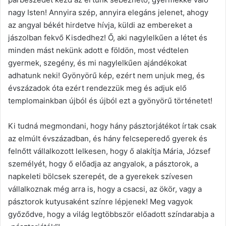
nagy Isten! Annyira szép, annyira elegáns jelenet, ahogy
az angyal békét hirdetve hívja, küldi az embereket a
jászolban fekvő Kisdedhez! Ő, aki nagylelkűen a létet és
minden mást nekünk adott e földön, most védtelen
gyermek, szegény, és mi nagylelkűen ajándékokat
adhatunk neki! Gyönyörű kép, ezért nem unjuk meg, és
évszázadok óta ezért rendezzük meg és adjuk elő
templomainkban újból és újból ezt a gyönyörű történetet!
Ki tudná megmondani, hogy hány pásztorjátékot írtak csak
az elmúlt évszázadban, és hány felcseperedő gyerek és
felnőtt vállalkozott lelkesen, hogy ő alakítja Mária, József
személyét, hogy ő előadja az angyalok, a pásztorok, a
napkeleti bölcsek szerepét, de a gyerekek szívesen
vállalkoznak még arra is, hogy a csacsi, az ökör, vagy a
pásztorok kutyusaként színre lépjenek! Meg vagyok
győződve, hogy a világ legtöbbször előadott színdarabja a