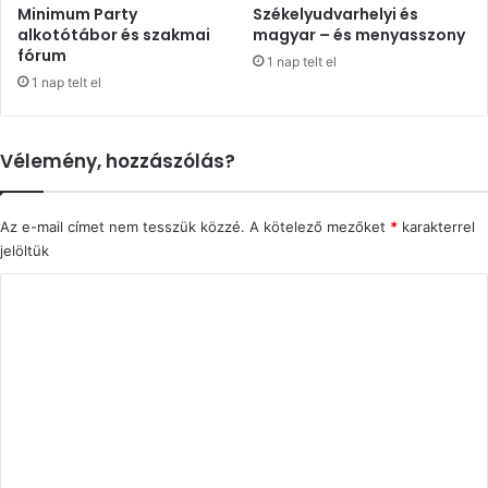
Minimum Party
Székelyudvarhelyi és
alkotótábor és szakmai
magyar – és menyasszony
fórum
1 nap telt el
1 nap telt el
Vélemény, hozzászólás?
Az e-mail címet nem tesszük közzé.
A kötelező mezőket
*
karakterrel
jelöltük
H
o
z
z
á
s
z