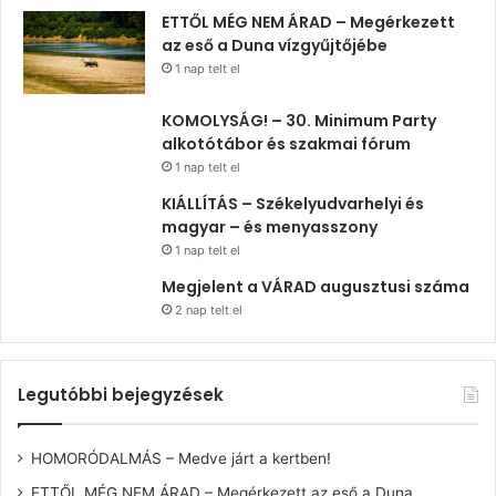
ETTŐL MÉG NEM ÁRAD – Megérkezett
az eső a Duna vízgyűjtőjébe
1 nap telt el
KOMOLYSÁG! – 30. Minimum Party
alkotótábor és szakmai fórum
1 nap telt el
KIÁLLÍTÁS – Székelyudvarhelyi és
magyar – és menyasszony
1 nap telt el
Megjelent a VÁRAD augusztusi száma
2 nap telt el
Legutóbbi bejegyzések
HOMORÓDALMÁS – Medve járt a kertben!
ETTŐL MÉG NEM ÁRAD – Megérkezett az eső a Duna