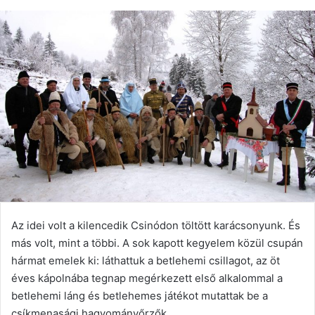
email
Az idei volt a kilencedik Csinódon töltött karácsonyunk. És
más volt, mint a többi. A sok kapott kegyelem közül csupán
hármat emelek ki: láthattuk a betlehemi csillagot, az öt
éves kápolnába tegnap megérkezett első alkalommal a
betlehemi láng és betlehemes játékot mutattak be a
csíkmenasági hagyományőrzők.