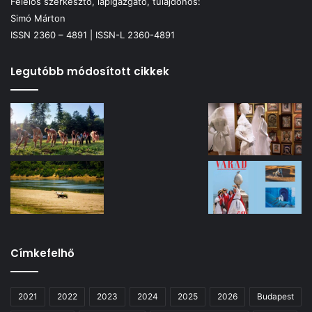
Felelős szerkesztő, lapigazgató, tulajdonos:
Simó Márton
ISSN 2360 – 4891 | ISSN-L 2360-4891
Legutóbb módosított cikkek
Címkefelhő
2021
2022
2023
2024
2025
2026
Budapest