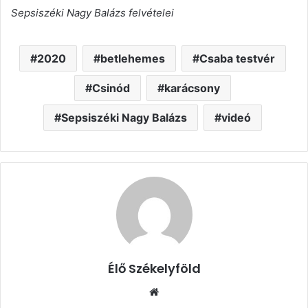
Sepsiszéki Nagy Balázs felvételei
2020
betlehemes
Csaba testvér
Csinód
karácsony
Sepsiszéki Nagy Balázs
videó
Élő Székelyföld
Honlap