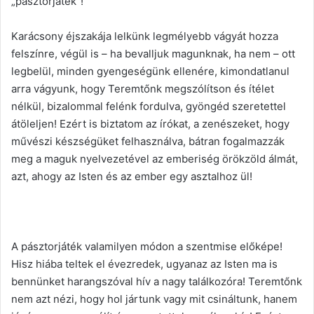
„pásztorjáték”!
Karácsony éjszakája lelkünk legmélyebb vágyát hozza
felszínre, végül is – ha bevalljuk magunknak, ha nem – ott
legbelül, minden gyengeségünk ellenére, kimondatlanul
arra vágyunk, hogy Teremtőnk megszólítson és ítélet
nélkül, bizalommal felénk fordulva, gyöngéd szeretettel
átöleljen! Ezért is biztatom az írókat, a zenészeket, hogy
művészi készségüket felhasználva, bátran fogalmazzák
meg a maguk nyelvezetével az emberiség örökzöld álmát,
azt, ahogy az Isten és az ember egy asztalhoz ül!
A pásztorjáték valamilyen módon a szentmise előképe!
Hisz hiába teltek el évezredek, ugyanaz az Isten ma is
bennünket harangszóval hív a nagy találkozóra! Teremtőnk
nem azt nézi, hogy hol jártunk vagy mit csináltunk, hanem