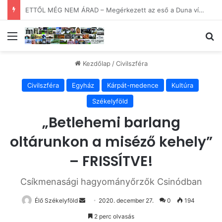
KOMOLYSÁG! – 30. Minimum Party alkotótábor és szakmai fórum
Menü
Ke
Kezdőlap
/
Civilszféra
Civilszféra
Egyház
Kárpát-medence
Kultúra
Székelyföld
„Betlehemi barlang
oltárunkon a miséző kehely”
– FRISSÍTVE!
Csíkmenasági hagyományőrzők Csinódban
Send
Élő Székelyföld
2020. december 27.
0
194
an
2 perc olvasás