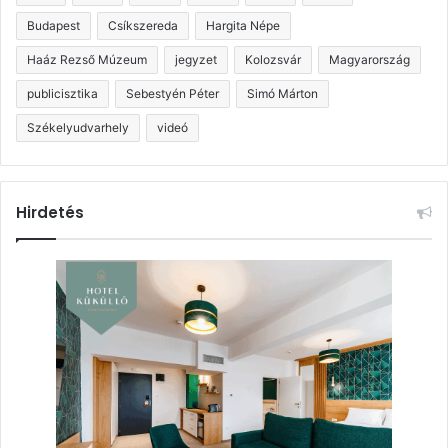
Budapest
Csíkszereda
Hargita Népe
Haáz Rezső Múzeum
jegyzet
Kolozsvár
Magyarország
publicisztika
Sebestyén Péter
Simó Márton
Székelyudvarhely
videó
Hirdetés