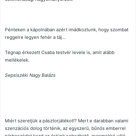
Pénteken a kápolnában azért imádkoztunk, hogy szombat
reggelre legyen fehér a táj…
Tegnap érkezett Csaba testvér levele is, amit alább
mellékelek.
Sepsiszéki Nagy Balázs
Miért szeretjük a pásztorjátékot!? Mert e darabban valami
szenzációs dolog történik, az egyszerű, bűnös emberrel
párbeszédet kezd az értünk sebezhető, gyermekké váló