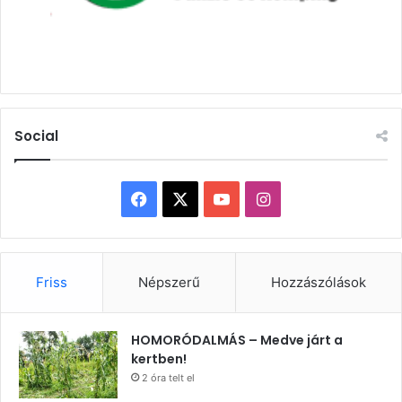
Social
Facebook
X
YouTube
Instagram
Friss
Népszerű
Hozzászólások
HOMORÓDALMÁS – Medve járt a
kertben!
2 óra telt el