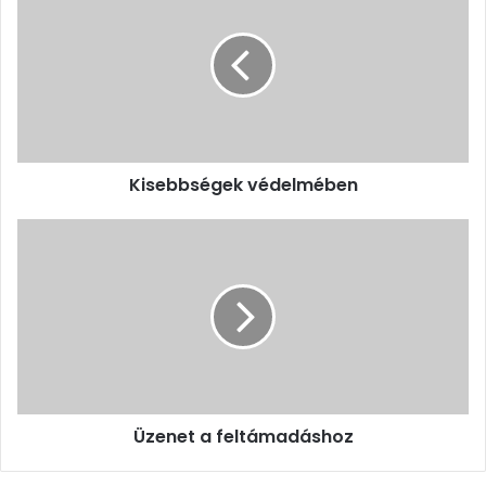
védelmében
Kisebbségek védelmében
Üzenet
a
feltámadáshoz
Üzenet a feltámadáshoz