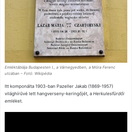
Emléktáblája Budapesten I., a Várnegyedben, a Móra Ferenc
utcában – Fotó: Wikipédia
Itt komponálta 1903-ban Pazeller Jakab (1869-1957)
világhírűvé lett hangverseny-keringőjét, a
Herkulesfürdői
emlék
et.