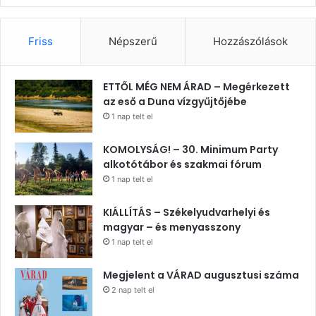
Friss
Népszerű
Hozzászólások
ETTŐL MÉG NEM ÁRAD – Megérkezett
az eső a Duna vízgyűjtőjébe
1 nap telt el
KOMOLYSÁG! – 30. Minimum Party
alkotótábor és szakmai fórum
1 nap telt el
KIÁLLÍTÁS – Székelyudvarhelyi és
magyar – és menyasszony
1 nap telt el
Megjelent a VÁRAD augusztusi száma
2 nap telt el