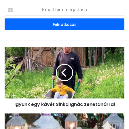
Email
cím
megadása
Igyunk
egy
kávét
Sinka
Ignác
zenetanárral
Igyunk egy kávét Sinka Ignác zenetanárral
Advent
negyedik
vasárnapja