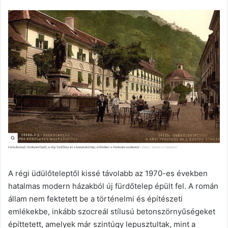
A régi üdülőteleptől kissé távolabb az 1970-es években
hatalmas modern házakból új fürdőtelep épült fel. A román
állam nem fektetett be a történelmi és építészeti
emlékekbe, inkább szocreál stílusú betonszörnyűségeket
építtetett, amelyek már szintúgy lepusztultak, mint a