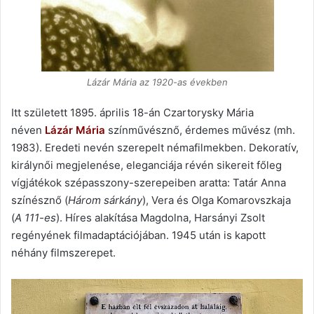
Lázár Mária az 1920-as években
Itt született 1895. április 18-án Czartorysky Mária
néven
Lázár Mária
színművésznő, érdemes művész (mh.
1983). Eredeti nevén szerepelt némafilmekben. Dekoratív,
királynői megjelenése, eleganciája révén sikereit főleg
vígjátékok szépasszony-szerepeiben aratta: Tatár Anna
színésznő (
Három sárkány
), Vera és Olga Komarovszkaja
(
A 111-es
). Híres alakítása Magdolna, Harsányi Zsolt
regényének filmadaptációjában. 1945 után is kapott
néhány filmszerepet.