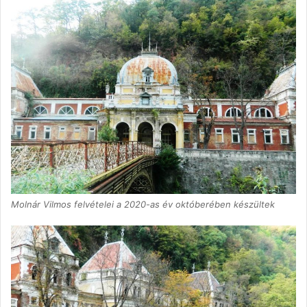
Molnár Vilmos felvételei a 2020-as év októberében készültek