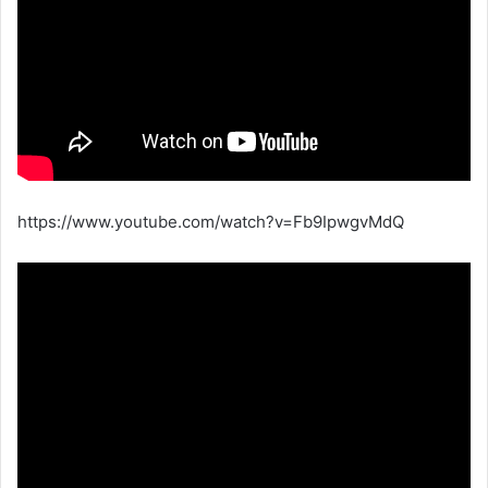
https://www.youtube.com/watch?v=Fb9IpwgvMdQ