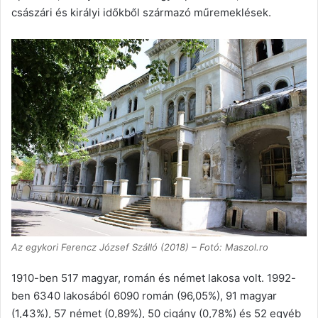
császári és királyi időkből származó műremeklések.
Az egykori Ferencz József Szálló (2018) – Fotó: Maszol.ro
1910-ben 517 magyar, román és német lakosa volt. 1992-
ben 6340 lakosából 6090 román (96,05%), 91 magyar
(1,43%), 57 német (0,89%), 50 cigány (0,78%) és 52 egyéb