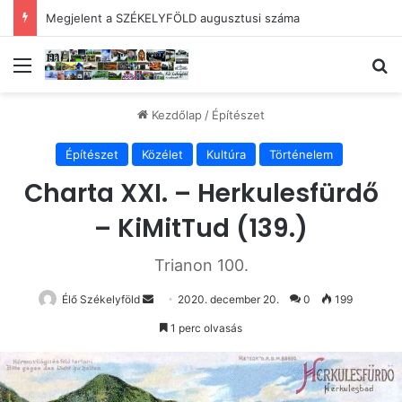
SZÉKELYMUZSNA – Dicsértessék, „plébános úr”!
Menü
Ke
Kezdőlap
/
Építészet
Építészet
Közélet
Kultúra
Történelem
Charta XXI. – Herkulesfürdő
– KiMitTud (139.)
Trianon 100.
Send
Élő Székelyföld
2020. december 20.
0
199
an
1 perc olvasás
email