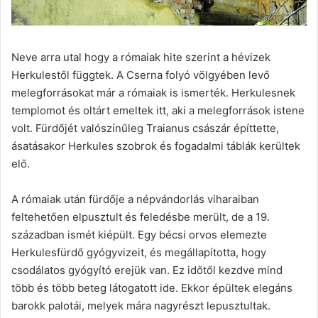
Neve arra utal hogy a rómaiak hite szerint a hévizek
Herkulestől függtek. A Cserna folyó völgyében levő
melegforrásokat már a rómaiak is ismerték. Herkulesnek
templomot és oltárt emeltek itt, aki a melegforrások istene
volt. Fürdőjét valószínűleg Traianus császár építtette,
ásatásakor Herkules szobrok és fogadalmi táblák kerültek
elő.
A rómaiak után fürdője a népvándorlás viharaiban
feltehetően elpusztult és feledésbe merült, de a 19.
században ismét kiépült. Egy bécsi orvos elemezte
Herkulesfürdő gyógyvizeit, és megállapította, hogy
csodálatos gyógyító erejük van. Ez időtől kezdve mind
több és több beteg látogatott ide. Ekkor épültek elegáns
barokk palotái, melyek mára nagyrészt lepusztultak.