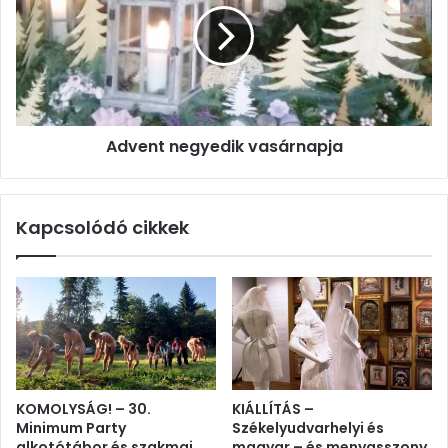
Advent negyedik vasárnapja
Kapcsolódó cikkek
KOMOLYSÁG! – 30.
KIÁLLÍTÁS –
Minimum Party
Székelyudvarhelyi és
alkotótábor és szakmai
magyar – és menyasszony