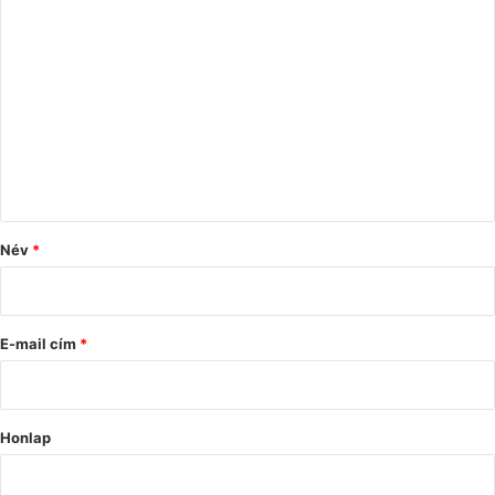
H
o
z
z
á
s
z
ó
Név
*
l
á
s
E-mail cím
*
*
Honlap