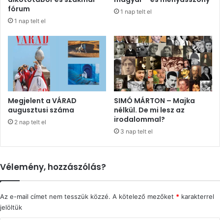
fórum
1 nap telt el
1 nap telt el
Megjelent a VÁRAD
SIMÓ MÁRTON – Majka
augusztusi száma
nélkül. De mi lesz az
irodalommal?
2 nap telt el
3 nap telt el
Vélemény, hozzászólás?
Az e-mail címet nem tesszük közzé.
A kötelező mezőket
*
karakterrel
jelöltük