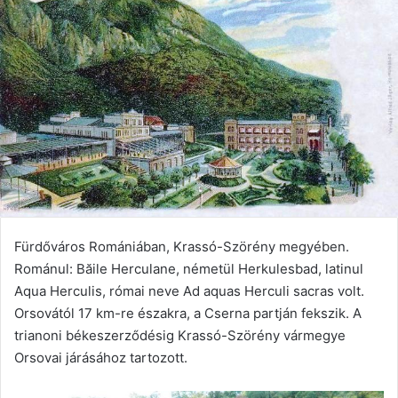
Fürdőváros Romániában, Krassó-Szörény megyében.
Románul: Băile Herculane, németül Herkulesbad, latinul
Aqua Herculis, római neve Ad aquas Herculi sacras volt.
Orsovától 17 km-re északra, a Cserna partján fekszik. A
trianoni békeszerződésig Krassó-Szörény vármegye
Orsovai járásához tartozott.