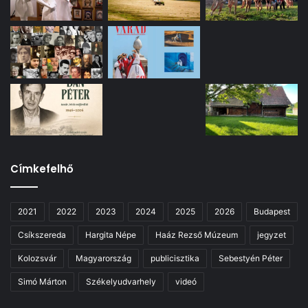
Címkefelhő
2021
2022
2023
2024
2025
2026
Budapest
Csíkszereda
Hargita Népe
Haáz Rezső Múzeum
jegyzet
Kolozsvár
Magyarország
publicisztika
Sebestyén Péter
Simó Márton
Székelyudvarhely
videó