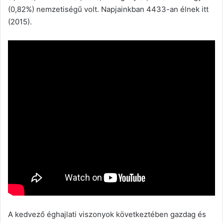
(0,82%) nemzetiségű volt. Napjainkban 4433-an élnek itt
(2015).
A kedvező éghajlati viszonyok következtében gazdag és