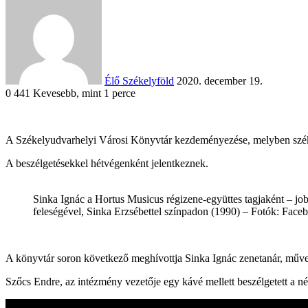
an
email
Élő Székelyföld
2020. december 19.
0
441
Kevesebb, mint 1 perce
Facebook
X
Reddit
WhatsApp
Megosztás
Nyomtatás
A Székelyudvarhelyi Városi Könyvtár kezdeményezése, melyben székely
email-
A beszélgetésekkel hétvégenként jelentkeznek.
ben
Sinka Ignác a Hortus Musicus régizene-együttes tagjaként – jo
feleségével, Sinka Erzsébettel színpadon (1990) – Fotók: Face
A könyvtár soron következő meghívottja Sinka Ignác zenetanár, műve
Szőcs Endre, az intézmény vezetője egy kávé mellett beszélgetett a n