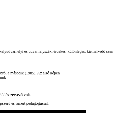
udvarhelyi és udvarhelyszéki érdekes, különleges, kiemelkedő személyi
bbról a második (1985). Az alsó képen
book
lődésszervező volt.
épszerű és ismert pedagógussal.