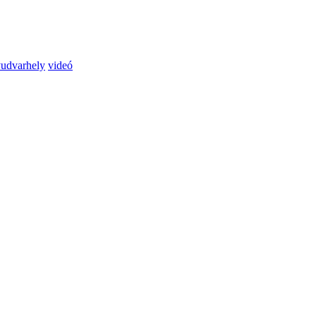
yudvarhely
videó