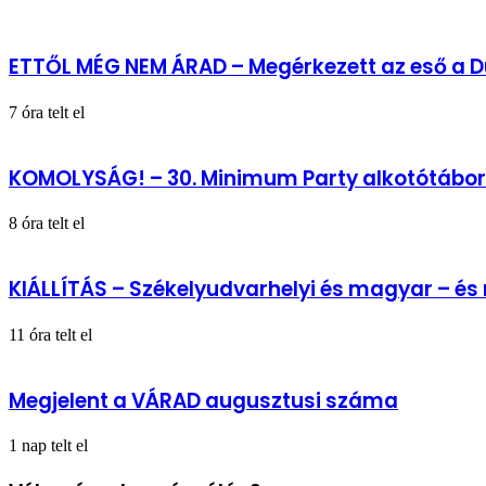
KiMitTud
(139.)
ETTŐL MÉG NEM ÁRAD – Megérkezett az eső a D
7 óra telt el
KOMOLYSÁG! – 30. Minimum Party alkotótábor
8 óra telt el
KIÁLLÍTÁS – Székelyudvarhelyi és magyar – é
11 óra telt el
Megjelent a VÁRAD augusztusi száma
1 nap telt el