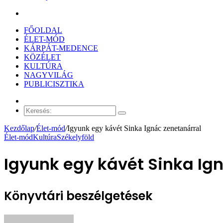
Keresés:
FŐOLDAL
ÉLET-MÓD
KÁRPÁT-MEDENCE
KÖZÉLET
KULTÚRA
NAGYVILÁG
PUBLICISZTIKA
Véletlen
cikk
Keresés:
Kezdőlap
/
Élet-mód
/
Igyunk egy kávét Sinka Ignác zenetanárral
Élet-mód
Kultúra
Székelyföld
Igyunk egy kávét Sinka Ig
Könyvtári beszélgetések
Send