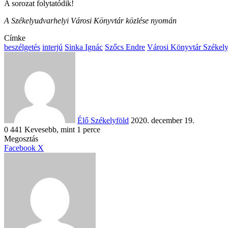
A sorozat folytatódik!
A Székelyudvarhelyi Városi Könyvtár közlése nyomán
Címke
beszélgetés
interjú
Sinka Ignác
Szőcs Endre
Városi Könyvtár Székel
Send
an
email
Élő Székelyföld
2020. december 19.
0
441
Kevesebb, mint 1 perce
Facebook
X
Reddit
WhatsApp
Megosztás
Nyomtatás
Megosztás
email-
Megosztás
Nyomtatás
Facebook
X
ben
email-
ben