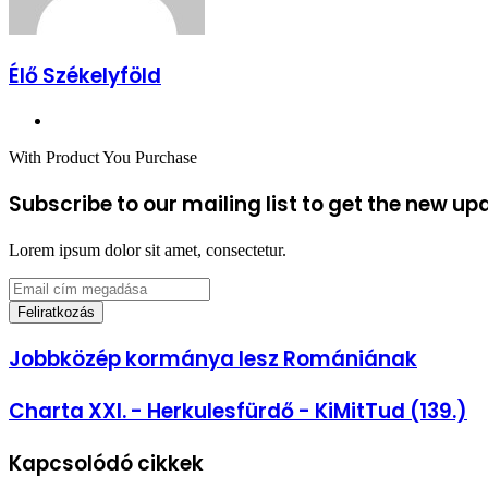
Élő Székelyföld
Honlap
With Product You Purchase
Subscribe to our mailing list to get the new up
Lorem ipsum dolor sit amet, consectetur.
Email
cím
megadása
Jobbközép
Jobbközép kormánya lesz Romániának
kormánya
lesz
Charta
Charta XXI. - Herkulesfürdő - KiMitTud (139.)
Romániának
XXI.
-
Kapcsolódó cikkek
Herkulesfürdő
-