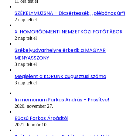
11 óra telt el
SZÉKELYMUZSNA – Dicsértessék, „plébános úr”!
2 nap telt el
X. HOMORÓDMENTI NEMZETKÖZI FOTÓTÁBOR
2 nap telt el
Székelyudvarhelyre érkezik a MAGYAR
MENYASSZONY
3 nap telt el
Megjelent a KORUNK augusztusi száma
3 nap telt el
In memoriam Farkas András – Frissítve!
2020. november 27.
Búcsú Farkas Árpádtól
2021. február 10.