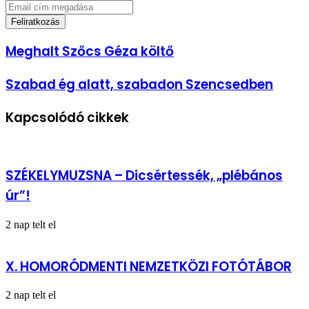
Email
cím
megadása
Meghalt
Meghalt Szőcs Géza költő
Szőcs
Géza
Szabad
Szabad ég alatt, szabadon Szencsedben
költő
ég
alatt,
Kapcsolódó cikkek
szabadon
Szencsedben
SZÉKELYMUZSNA – Dicsértessék, „plébános
úr”!
2 nap telt el
X. HOMORÓDMENTI NEMZETKÖZI FOTÓTÁBOR
2 nap telt el