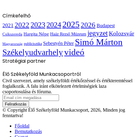
Címkefelhő
2025
2022
2023
2024
2026
2021
Budapest
jegyzet
Kolozsvár
Hargita Népe
Haáz Rezső Múzeum
Csíkszereda
Simó Márton
Sebestyén Péter
publicisztika
Magyarország
videó
Székelyudvarhely
Stratégiai partner
Élő Székelyföld Munkacsoportról
Civil szervezet, amely székelyföldi értékőrzéssel és értékteremtéssel
foglalkozik. A falu iránt elkötelezett értelmiségiek laza
csoportosulása és fóruma.
Email
cím
megadása
© Copyright Élő Székelyföld Munkacsoport, 2026, Minden jog
fenntartva!
Főoldal
Bemutatkozás
Csapat