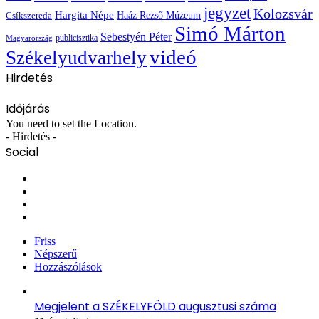
jegyzet
Kolozsvár
Hargita Népe
Haáz Rezső Múzeum
Csíkszereda
Simó Márton
Sebestyén Péter
publicisztika
Magyarország
videó
Székelyudvarhely
Hirdetés
Időjárás
You need to set the Location.
- Hirdetés -
Social
Facebook
X
YouTube
Instagram
Friss
Népszerű
Hozzászólások
Megjelent a SZÉKELYFÖLD augusztusi száma