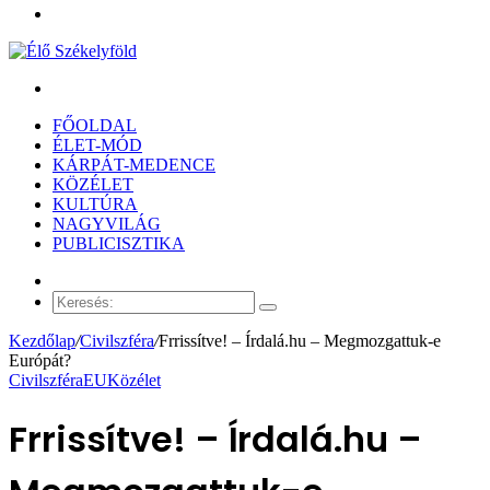
Menü
Keresés:
FŐOLDAL
ÉLET-MÓD
KÁRPÁT-MEDENCE
KÖZÉLET
KULTÚRA
NAGYVILÁG
PUBLICISZTIKA
Véletlen
cikk
Keresés:
Kezdőlap
/
Civilszféra
/
Frrissítve! – Írdalá.hu – Megmozgattuk-e
Európát?
Civilszféra
EU
Közélet
Frrissítve! – Írdalá.hu –