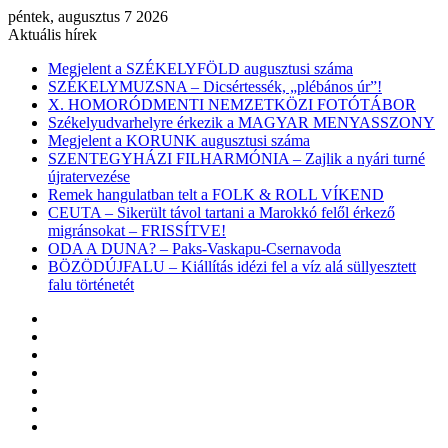
péntek, augusztus 7 2026
Aktuális hírek
Megjelent a SZÉKELYFÖLD augusztusi száma
SZÉKELYMUZSNA – Dicsértessék, „plébános úr”!
X. HOMORÓDMENTI NEMZETKÖZI FOTÓTÁBOR
Székelyudvarhelyre érkezik a MAGYAR MENYASSZONY
Megjelent a KORUNK augusztusi száma
SZENTEGYHÁZI FILHARMÓNIA – Zajlik a nyári turné
újratervezése
Remek hangulatban telt a FOLK & ROLL VÍKEND
CEUTA – Sikerült távol tartani a Marokkó felől érkező
migránsokat – FRISSÍTVE!
ODA A DUNA? – Paks-Vaskapu-Csernavoda
BÖZÖDÚJFALU – Kiállítás idézi fel a víz alá süllyesztett
falu történetét
Facebook
X
YouTube
Instagram
Belépés
Véletlen
cikk
Oldalsáv