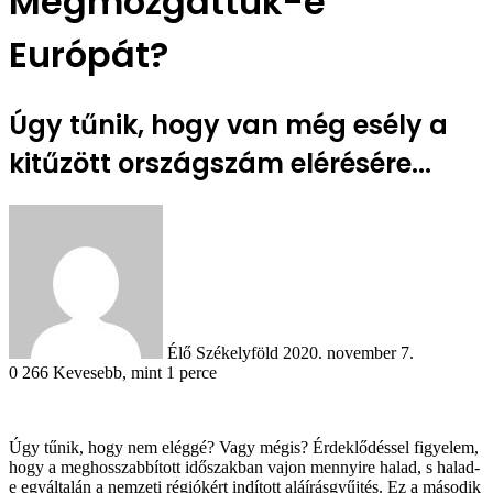
Megmozgattuk-e
Európát?
Úgy tűnik, hogy van még esély a
kitűzött országszám elérésére...
Send
an
email
Élő Székelyföld
2020. november 7.
0
266
Kevesebb, mint 1 perce
Úgy tűnik, hogy nem eléggé? Vagy mégis? Érdeklődéssel figyelem,
hogy a meghosszabbított időszakban vajon mennyire halad, s halad-
e egyáltalán a nemzeti régiókért indított aláírásgyűjtés. Ez a második