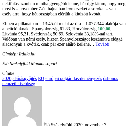
nekifutás azonban mintha gyengébb lenne, bár úgy látom, hogy még
most is – november 7-én hajnalban írom ezeket a sorokat – van
esély arra, hogy hét országban elérjük a kitűzött kvótát.
Ebben a pillanatban – 13:45-öt mutat az óra – 1.077.344 aláírója van
a petíciónknak. Spanyolország 61.83, Horvátország
100,00
,
Litvánia 95,31, Svédország 50,69, Szlovénia 33,18%-nál tart.
Valóban van némi esély, hiszen Spanyolországot leszámítva eléggé
alacsonyak a kvóták, csak pár ezer aláíró kellene…
Tovább
Címkép: Irdala.hu
Élő Székelyföld Munkacsoport
Címke
2020
aláírásgyűjtés
EU
európai polgári kezdeményezés
őshonos
nemzeti kisebbség
Send
an
email
Élő Székelyföld
2020. november 7.