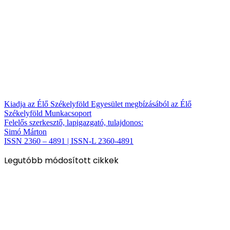
Kiadja az Élő Székelyföld Egyesület megbízásából az Élő
Székelyföld Munkacsoport
Felelős szerkesztő, lapigazgató, tulajdonos:
Simó Márton
ISSN 2360 – 4891 | ISSN-L 2360-4891
Legutóbb módosított cikkek