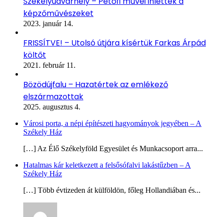
Székelyudvarhely – Petőfi művei ihlették a
képzőművészeket
2023. január 14.
FRISSÍTVE! – Utolsó útjára kísértük Farkas Árpád
költőt
2021. február 11.
Bözödújfalu – Hazatértek az emlékező
elszármazottak
2025. augusztus 4.
Városi porta, a népi építészeti hagyományok jegyében – A
Székely Ház
[…] Az Élő Székelyföld Egyesület és Munkacsoport arra...
Hatalmas kár keletkezett a felsősófalvi lakástűzben – A
Székely Ház
[…] Több évtizeden át külföldön, főleg Hollandiában és...