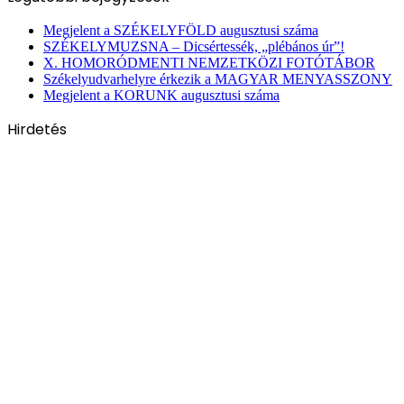
Megjelent a SZÉKELYFÖLD augusztusi száma
SZÉKELYMUZSNA – Dicsértessék, „plébános úr”!
X. HOMORÓDMENTI NEMZETKÖZI FOTÓTÁBOR
Székelyudvarhelyre érkezik a MAGYAR MENYASSZONY
Megjelent a KORUNK augusztusi száma
Hirdetés