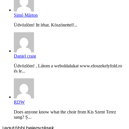
Simó Márton
Üdvözlöm! Itt írhat. Köszönettel!...
Daniel craig
Üdvözlöm! , Látom a weboldalukat www.eloszekelyfold.ro
és le...
RDW
Does anyone know what the choir from Kis Szent Terez
sang? Ș...
Legutóbbi bejegyzések