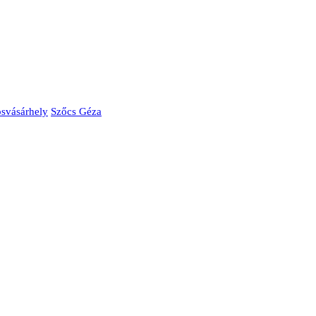
svásárhely
Szőcs Géza