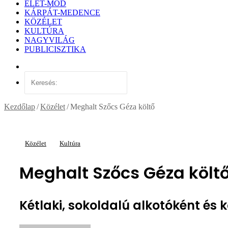
ÉLET-MÓD
KÁRPÁT-MEDENCE
KÖZÉLET
KULTÚRA
NAGYVILÁG
PUBLICISZTIKA
Véletlen
cikk
Keresés:
Kezdőlap
/
Közélet
/
Meghalt Szőcs Géza költő
Közélet
Kultúra
Meghalt Szőcs Géza költ
Kétlaki, sokoldalú alkotóként és 
Send