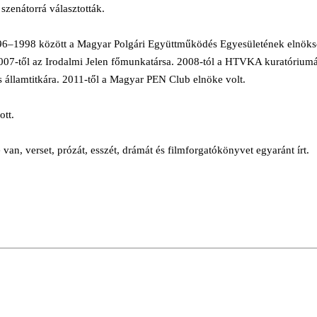
szenátorrá választották.
96–1998 között a Magyar Polgári Együttműködés Egyesületének elnökség
2007-től az Irodalmi Jelen főmunkatársa. 2008-tól a HTVKA kuratóriumá
 államtitkára. 2011-től a Magyar PEN Club elnöke volt.
ott.
van, verset, prózát, esszét, drámát és filmforgatókönyvet egyaránt írt.