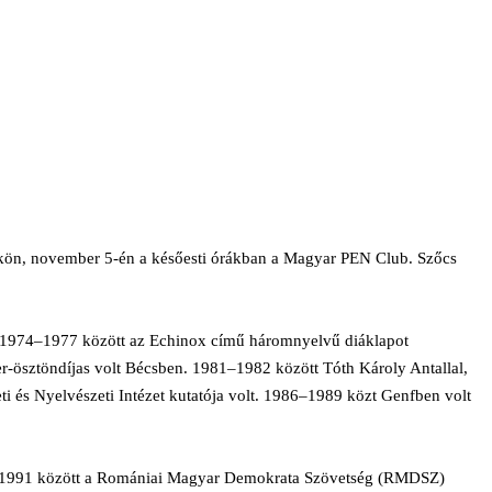
örtökön, november 5-én a későesti órákban a Magyar PEN Club. Szőcs
 1974–1977 között az Echinox című háromnyelvű diáklapot
r-ösztöndíjas volt Bécsben. 1981–1982 között Tóth Károly Antallal,
ti és Nyelvészeti Intézet kutatója volt. 1986–1989 közt Genfben volt
 1990–1991 között a Romániai Magyar Demokrata Szövetség (RMDSZ)