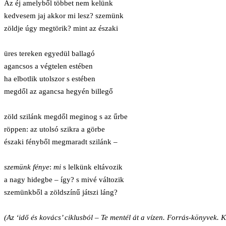
Az éj amelyből többet nem kelünk
kedvesem jaj akkor mi lesz? szemünk
zöldje úgy megtörik? mint az északi
üres tereken egyedül ballagó
agancsos a végtelen estében
ha elbotlik utolszor s estében
megdől az agancsa hegyén billegő
zöld szilánk megdől meginog s az űrbe
röppen: az utolsó szikra a görbe
északi fényből megmaradt szilánk –
szemünk fénye
:
mi
s lelkünk eltávozik
a nagy hidegbe – így? s mivé változik
szemünkből a zöldszínű játszi láng?
(Az ‘idő és kovács’ ciklusból – Te mentél át a vízen. Forrás-könyvek. K