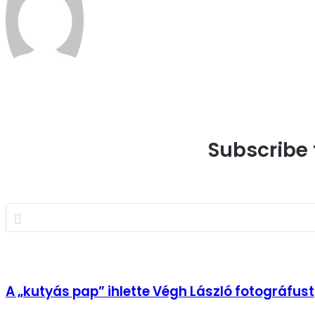
Honlap
Subscribe 
Email
cím
megadása
A
A „kutyás pap” ihlette Végh László fotográfust
„kutyás
pap”