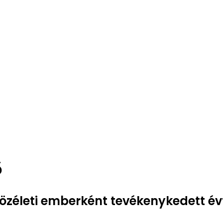
ő
közéleti emberként tevékenykedett évt