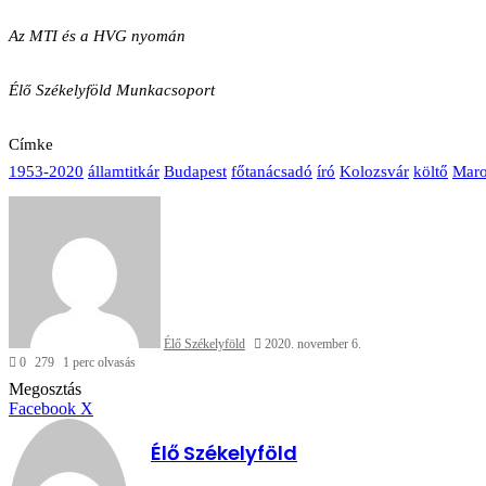
Az MTI és a HVG nyomán
Élő Székelyföld Munkacsoport
Címke
1953-2020
államtitkár
Budapest
főtanácsadó
író
Kolozsvár
költő
Maro
Send
an
email
Élő Székelyföld
2020. november 6.
0
279
1 perc olvasás
Facebook
X
Reddit
WhatsApp
Megosztás
Nyomtatás
Megosztás
email-
Megosztás
Nyomtatás
Facebook
X
ben
email-
ben
Élő Székelyföld