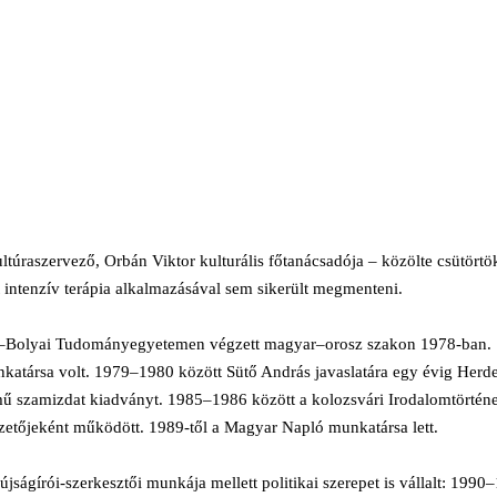
 kultúraszervező, Orbán Viktor kulturális főtanácsadója – közölte csüt
t intenzív terápia alkalmazásával sem sikerült megmenteni.
eș–Bolyai Tudományegyetemen végzett magyar–orosz szakon 1978-ban.
nkatársa volt. 1979–1980 között Sütő András javaslatára egy évig Herde
ímű szamizdat kiadványt. 1985–1986 között a kolozsvári Irodalomtörténe
zetőjeként működött. 1989-től a Magyar Napló munkatársa lett.
 újságírói-szerkesztői munkája mellett politikai szerepet is vállalt: