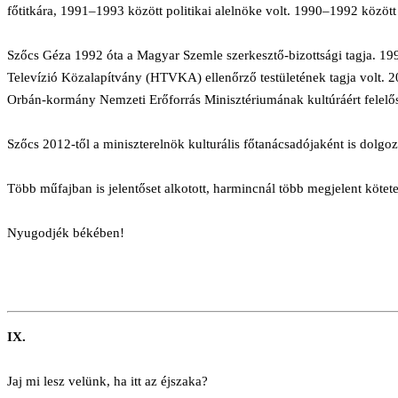
főtitkára, 1991–1993 között politikai alelnöke volt. 1990–1992 között 
Szőcs Géza 1992 óta a Magyar Szemle szerkesztő-bizottsági tagja. 19
Televízió Közalapítvány (HTVKA) ellenőrző testületének tagja volt. 
Orbán-kormány Nemzeti Erőforrás Minisztériumának kultúráért felelős
Szőcs 2012-től a miniszterelnök kulturális főtanácsadójaként is dolgoz
Több műfajban is jelentőset alkotott, harmincnál több megjelent kötete 
Nyugodjék békében!
IX.
Jaj mi lesz velünk, ha itt az éjszaka?