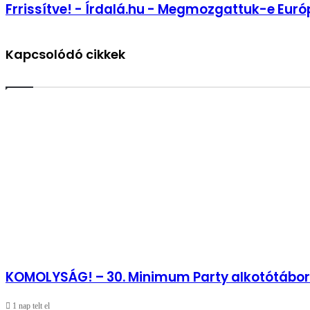
Frrissítve!
Frrissítve! - Írdalá.hu - Megmozgattuk-e Euró
ihlette
-
Végh
Írdalá.hu
László
-
fotográfust
Kapcsolódó cikkek
Megmozgattuk-
e
Európát?
KOMOLYSÁG! – 30. Minimum Party alkotótábor
1 nap telt el