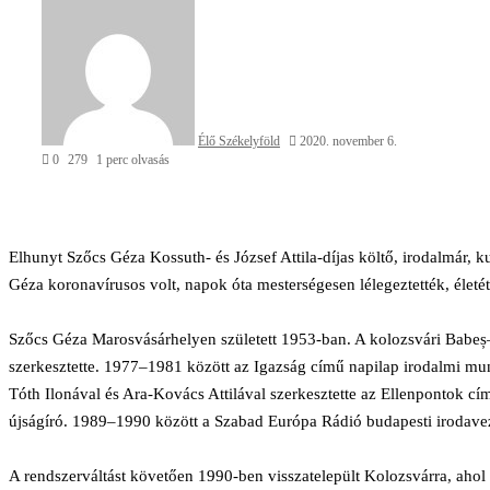
an
email
Élő Székelyföld
2020. november 6.
0
279
1 perc olvasás
Facebook
X
Reddit
WhatsApp
Megosztás
Nyomtatás
Elhunyt Szőcs Géza Kossuth- és József Attila-díjas költő, irodalmár,
email-
Géza koronavírusos volt, napok óta mesterségesen lélegeztették, életé
ben
Szőcs Géza Marosvásárhelyen született 1953-ban. A kolozsvári Bab
szerkesztette. 1977–1981 között az Igazság című napilap irodalmi mu
Tóth Ilonával és Ara-Kovács Attilával szerkesztette az Ellenpontok c
újságíró. 1989–1990 között a Szabad Európa Rádió budapesti irodave
A rendszerváltást követően 1990-ben visszatelepült Kolozsvárra, ahol