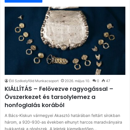
Élő Székelyföld Munkacsoport
2026. május 10.
0
47
KIÁLLÍTÁS – Felövezve ragyogással –
Övszerkezet és tarsolylemez a
honfoglalás korából
A Bács-Kiskun vármegyei Akasztó határában feltárt sírokban
három, a 920–930-as években elhunyt harcos maradványaira
bukkantak a régészek. A leletek kiemelkedően…