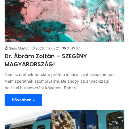
Simó Márton
2026. május 21.
0
67
Dr. Ábrám Zoltán – SZEGÉNY
MAGYARORSZÁG!
Nem szeretnék borúlátó próféta lenni a saját kishazámban.
Nem szeretnék szomorút írni. De ahogy az anyaországi
politikai hullámverést követem, Babits…
Bővebben »