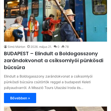
Simó Márton
2026. május 21.
0
78
BUDAPEST – Elindult a Boldogasszony
zarándokvonat a csíksomlyói pünkösdi
búcsúra
Elindult a Boldogasszony zarándokvonat a csíksomlyói
pünkösdi búcsúra csütörtök reggel a budapesti Keleti
pályaudvarról. A Misszió Tours Utazási Iroda és…
Bővebben »