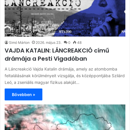
Simó Márton
2026. május 23.
0
48
VAJDA KATALIN: LÁNCREAKCIÓ című
drámája a Pesti Vigadóban
A Láncreakció Vajda Katalin drámája, amely az atombomba
feltalálásának körülményeit vizsgálja, és középpontjába Szilárd
Leó, a zseniális magyar fizikus alakját…
Bővebben »