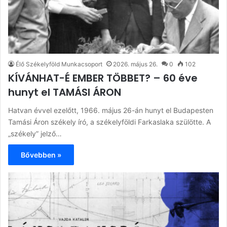
Élő Székelyföld Munkacsoport
2026. május 26.
0
102
KÍVÁNHAT-É EMBER TÖBBET? – 60 éve
hunyt el TAMÁSI ÁRON
Hatvan évvel ezelőtt, 1966. május 26-án hunyt el Budapesten
Tamási Áron székely író, a székelyföldi Farkaslaka szülötte. A
„székely” jelző…
Bővebben »