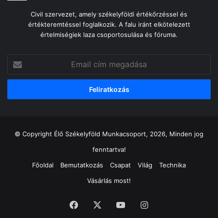
Civil szervezet, amely székelyföldi értékőrzéssel és
értékteremtéssel foglalkozik. A falu iránt elkötelezett
értelmiségiek laza csoportosulása és fóruma.
Email
cím
megadása
© Copyright Élő Székelyföld Munkacsoport, 2026, Minden jog
fenntartva!
Főoldal
Bemutatkozás
Csapat
Világ
Technika
Vásárlás most!
Facebook
X
YouTube
Instagram