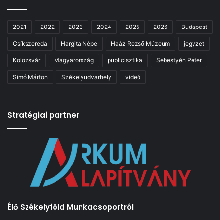
2021
2022
2023
2024
2025
2026
Budapest
Csíkszereda
Hargita Népe
Haáz Rezső Múzeum
jegyzet
Kolozsvár
Magyarország
publicisztika
Sebestyén Péter
Simó Márton
Székelyudvarhely
videó
Stratégiai partner
Élő Székelyföld Munkacsoportról