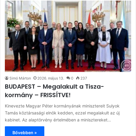
Simó Márton
2026. május 13.
0
237
BUDAPEST – Megalakult a Tisza-
kormány – FRISSÍTVE!
Kinevezte Magyar Péter kormányának minisztereit Sulyok
Tamás köztársasági elnök kedden, ezzel megalakult az új
kabinet. Az alaptörvény értelmében a minisztereket…
Bővebben »