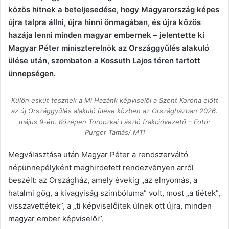
közös hitnek a beteljesedése, hogy Magyarország képes
újra talpra állni, újra hinni önmagában, és újra közös
hazája lenni minden magyar embernek – jelentette ki
Magyar Péter miniszterelnök az Országgyűlés alakuló
ülése után, szombaton a Kossuth Lajos téren tartott
ünnepségen.
Külön esküt tesznek a Mi Hazánk képviselői a Szent Korona előtt
az új Országgyűlés alakuló ülése közben az Országházban 2026.
május 9-én. Középen Toroczkai László frakcióvezető – Fotó:
Purger Tamás/ MTI
Megválasztása után Magyar Péter a rendszerváltó
népünnepélyként meghirdetett rendezvényen arról
beszélt: az Országház, amely évekig „az elnyomás, a
hatalmi gőg, a kivagyiság szimbóluma” volt, most „a tiétek”,
visszavettétek”, a „ti képviselőitek ülnek ott újra, minden
magyar ember képviselői”.