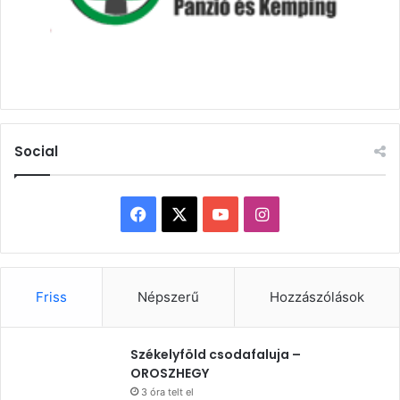
Social
Facebook
X
YouTube
Instagram
Friss
Népszerű
Hozzászólások
Székelyföld csodafaluja –
OROSZHEGY
3 óra telt el