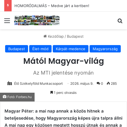
Kezdődik az 54. Tokaji Írótábor
Menü
Ke
Kezdőlap
/
Budapest
Budapest
Élet-mód
Kárpát-medence
Magyarország
Mától Magyar-világ
Az MTI jelentése nyomán
Élő Székelyföld Munkacsoport
2026. május 9.
0
285
1 perc olvasás
Fotó: Forbes.hu
Magyar Péter: a mai nap annak a közös hitnek a
beteljesedése, hogy Magyarország képes újra talpra állni
A mai nap egy közösen megtett hosszú útnak és annak a