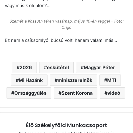
vagy másik oldalon?…
Szemét a Kossuth téren vasárnap, május 10-én reggel – Fotó:
Origo
Ez nem a csíksomlyói búcsú volt, hanem valami más…
2026
eskütétel
Magyar Péter
Mi Hazánk
miniszterelnök
MTI
Országgyűlés
Szent Korona
videó
Élő Székelyföld Munkacsoport