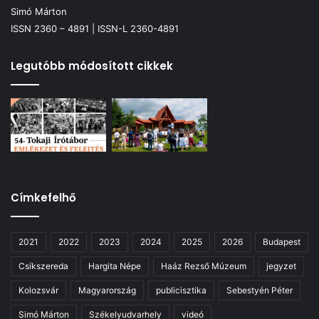
Simó Márton
ISSN 2360 – 4891 | ISSN-L 2360-4891
Legutóbb módosított cikkek
Címkefelhő
2021
2022
2023
2024
2025
2026
Budapest
Csíkszereda
Hargita Népe
Haáz Rezső Múzeum
jegyzet
Kolozsvár
Magyarország
publicisztika
Sebestyén Péter
Simó Márton
Székelyudvarhely
videó