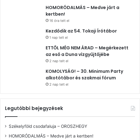
HOMORÓDALMÁS – Medve járt a
kertben!
16 óra telt el
Kezdődik az 54. Tokaji Írótábor
1 nap telt el
ETTŐL MÉG NEM ÁRAD – Megérkezett
az eső a Duna vízgyűjtőjébe
2 nap telt el
KOMOLYSÁG! – 30. Minimum Party
alkotótábor és szakmai fórum
2 nap telt el
Legutóbbi bejegyzések
Székelyföld csodafaluja – OROSZHEGY
HOMORÓDALMÁS – Medve járt a kertben!