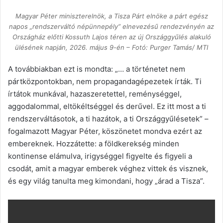
Magyar Péter miniszterelnök, a Tisza Párt elnöke a párt egész
napos „rendszerváltó népünnepély” elnevezésű rendezvényén az
Országház előtti Kossuth Lajos téren az új Országgyűlés alakuló
ülésének napján, 2026. május 9-én – Fotó: Purger Tamás/ MTI
A továbbiakban ezt is mondta: „… a történetet nem
pártközpontokban, nem propagandagépezetek írták. Ti
írtátok munkával, hazaszeretettel, reménységgel,
aggodalommal, eltökéltséggel és derűvel. Ez itt most a ti
rendszerváltásotok, a ti hazátok, a ti Országgyűlésetek” –
fogalmazott Magyar Péter, köszönetet mondva ezért az
embereknek. Hozzátette: a földkerekség minden
kontinense elámulva, irigységgel figyelte és figyeli a
csodát, amit a magyar emberek véghez vittek és visznek,
és egy világ tanulta meg kimondani, hogy „árad a Tisza”.