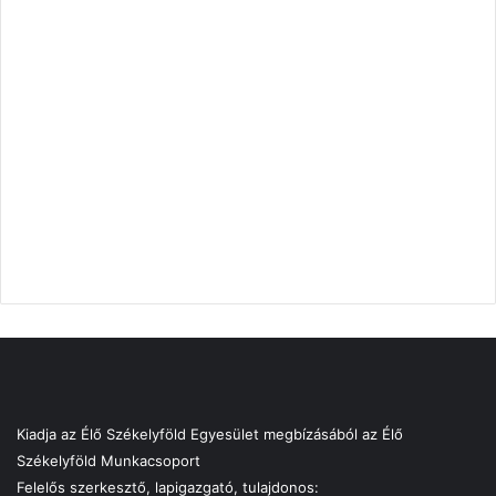
Kiadja az Élő Székelyföld Egyesület megbízásából az Élő
Székelyföld Munkacsoport
Felelős szerkesztő, lapigazgató, tulajdonos: