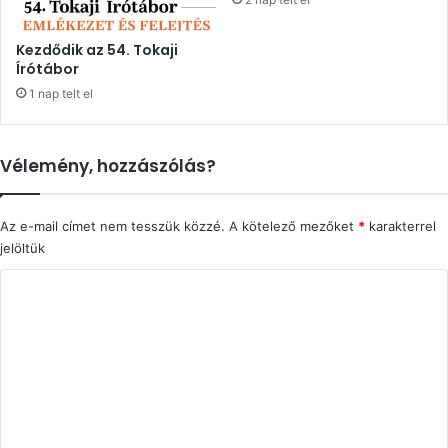
Kezdődik az 54. Tokaji
Írótábor
1 nap telt el
Vélemény, hozzászólás?
Az e-mail címet nem tesszük közzé.
A kötelező mezőket
*
karakterrel
jelöltük
H
o
z
z
á
s