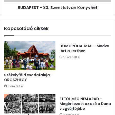
BUDAPEST - 33. Szent István Könyvhét
Kapcsolódó cikkek
HOMORÓDALMÁS – Medve
járt a kertben!
16 óra telt el
Székelyföld csodafaluja –
OROSZHEGY
3 óra telt el
ETTŐL MÉG NEM ÁRAD –
Megérkezett az eső a Duna
vízgyűjtőjébe
2 nap telt el