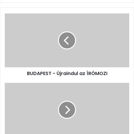
BUDAPEST
-
Újraindul
az
ÍRÓMOZI
BUDAPEST - Újraindul az ÍRÓMOZI
BUDAPEST
-
33.
Szent
István
Könyvhét