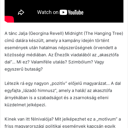
A tánc Jalja (Georgina Revell) Midnight (The Hanging Tree)
című dalára készült, amely a kampány idején történt
események után hatalmas népszerűségnek örvendett a
közösségi médiában. Az Éhezők viadalából az „akasztófa
dal”… Mi ez? Valamiféle utalás? Szimbólum? Vagy
egyszerű butaság?
Létezik rá egy nagyon „pozitív” előjelű magyarázat… A dal
egyfajta „lázadó himnusz”, amely a halál/ az akasztófa
árnyékában is a szabadságot és a zsarnokság elleni
küzdelmet jelképezi.
Kinek van itt félnivalója? Mit jelképezhet ez a „motívum” a
friss magyarországi politikai események kapcsán egyik