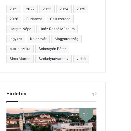
2021
2022
2023
2024
2025
2026
Budapest
Csíkszereda
Hargita Népe
Haáz Rezső Múzeum
jegyzet
Kolozsvár
Magyarország
publicisztika
Sebestyén Péter
Simó Márton
Székelyudvarhely
videó
Hirdetés