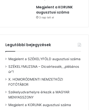
Megjelent a KORUNK
augusztusi száma
3 nap telt el
Legutóbbi bejegyzések
Megjelent a SZÉKELYFÖLD augusztusi száma
SZÉKELYMUZSNA – Dicsértessék, „plébános
úr”!
X. HOMORÓDMENTI NEMZETKÖZI
FOTÓTÁBOR
Székelyudvarhelyre érkezik a MAGYAR
MENYASSZONY
Megjelent a KORUNK augusztusi száma