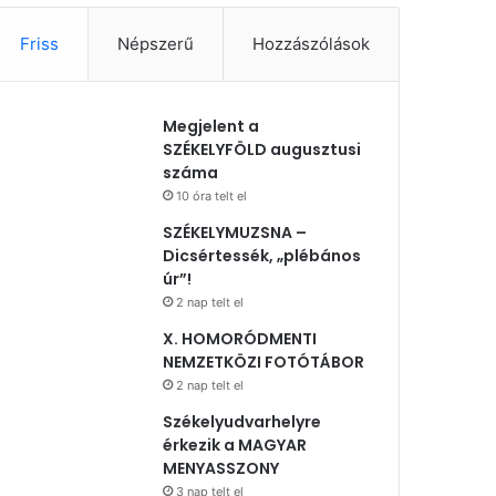
Friss
Népszerű
Hozzászólások
Megjelent a
SZÉKELYFÖLD augusztusi
száma
10 óra telt el
SZÉKELYMUZSNA –
Dicsértessék, „plébános
úr”!
2 nap telt el
X. HOMORÓDMENTI
NEMZETKÖZI FOTÓTÁBOR
2 nap telt el
Székelyudvarhelyre
érkezik a MAGYAR
MENYASSZONY
3 nap telt el