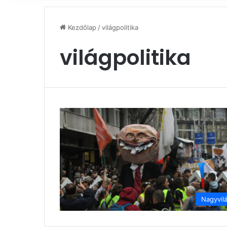
Kezdőlap
/
világpolitika
világpolitika
Nagyvil