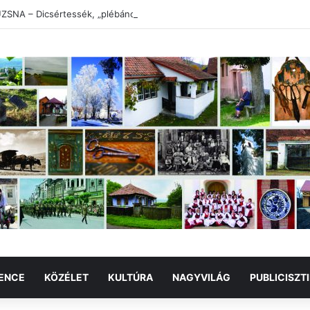
SNA – Dicsértessék, „plébános úr”!
ENCE
KÖZÉLET
KULTÚRA
NAGYVILÁG
PUBLICISZT