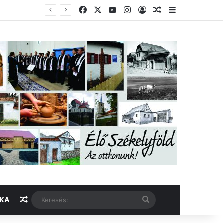
Facebook
X
YouTube
Instagram
Belépés
Véletlen cikk
Oldalsáv
Véletlen cikk
Keresés:
IKA