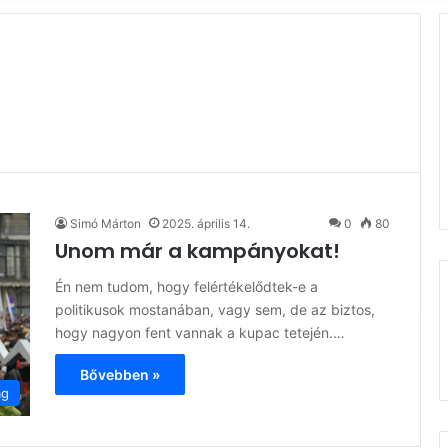
Simó Márton
2025. április 14.
0
80
Unom már a kampányokat!
Én nem tudom, hogy felértékelődtek-e a
politikusok mostanában, vagy sem, de az biztos,
hogy nagyon fent vannak a kupac tetején.…
Bővebben »
ág