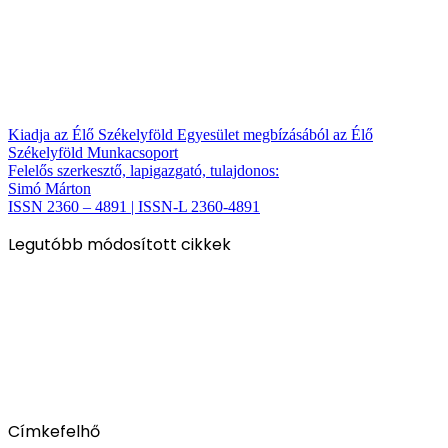
Kiadja az Élő Székelyföld Egyesület megbízásából az Élő
Székelyföld Munkacsoport
Felelős szerkesztő, lapigazgató, tulajdonos:
Simó Márton
ISSN 2360 – 4891 | ISSN-L 2360-4891
Legutóbb módosított cikkek
Címkefelhő