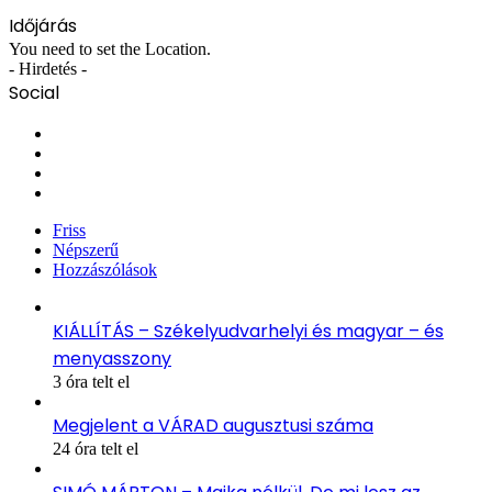
Időjárás
You need to set the Location.
- Hirdetés -
Social
Facebook
X
YouTube
Instagram
Friss
Népszerű
Hozzászólások
KIÁLLÍTÁS – Székelyudvarhelyi és magyar – és
menyasszony
3 óra telt el
Megjelent a VÁRAD augusztusi száma
24 óra telt el