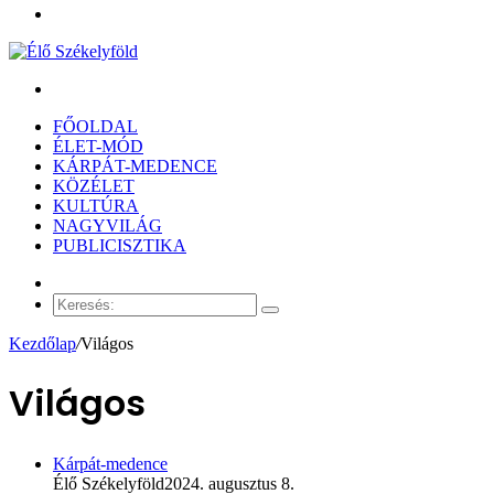
Menü
Keresés:
FŐOLDAL
ÉLET-MÓD
KÁRPÁT-MEDENCE
KÖZÉLET
KULTÚRA
NAGYVILÁG
PUBLICISZTIKA
Véletlen
cikk
Keresés:
Kezdőlap
/
Világos
Világos
Kárpát-medence
Élő Székelyföld
2024. augusztus 8.