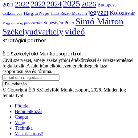
2025
2022
2023
2024
2026
2021
Budapest
jegyzet
Kolozsvár
Hargita Népe
Haáz Rezső Múzeum
Csíkszereda
Simó Márton
Sebestyén Péter
publicisztika
Magyarország
videó
Székelyudvarhely
Stratégiai partner
Élő Székelyföld Munkacsoportról
Civil szervezet, amely székelyföldi értékőrzéssel és értékteremtéssel
foglalkozik. A falu iránt elkötelezett értelmiségiek laza
csoportosulása és fóruma.
Email
cím
megadása
© Copyright Élő Székelyföld Munkacsoport, 2026, Minden jog
fenntartva!
Főoldal
Bemutatkozás
Csapat
Világ
Technika
Vásárlás most!