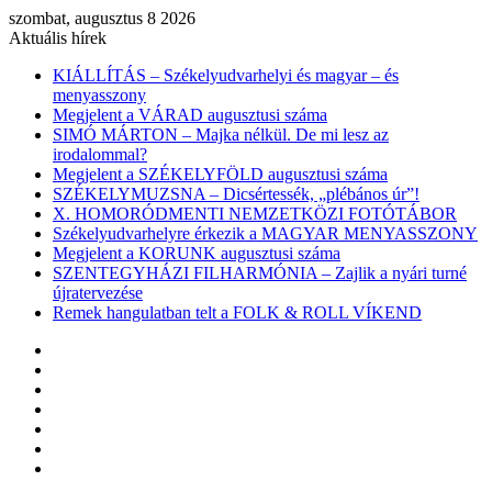
szombat, augusztus 8 2026
Aktuális hírek
KIÁLLÍTÁS – Székelyudvarhelyi és magyar – és
menyasszony
Megjelent a VÁRAD augusztusi száma
SIMÓ MÁRTON – Majka nélkül. De mi lesz az
irodalommal?
Megjelent a SZÉKELYFÖLD augusztusi száma
SZÉKELYMUZSNA – Dicsértessék, „plébános úr”!
X. HOMORÓDMENTI NEMZETKÖZI FOTÓTÁBOR
Székelyudvarhelyre érkezik a MAGYAR MENYASSZONY
Megjelent a KORUNK augusztusi száma
SZENTEGYHÁZI FILHARMÓNIA – Zajlik a nyári turné
újratervezése
Remek hangulatban telt a FOLK & ROLL VÍKEND
Facebook
X
YouTube
Instagram
Belépés
Véletlen
cikk
Oldalsáv