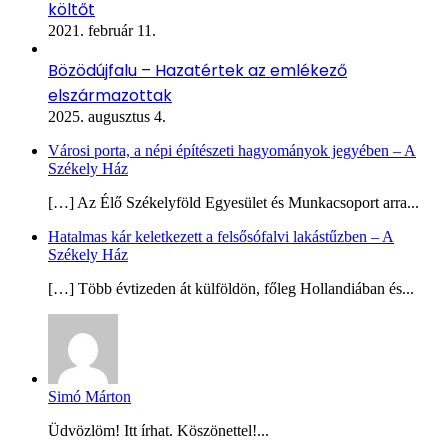
költőt
2021. február 11.
Bözödújfalu – Hazatértek az emlékező
elszármazottak
2025. augusztus 4.
Városi porta, a népi építészeti hagyományok jegyében – A
Székely Ház
[…] Az Élő Székelyföld Egyesület és Munkacsoport arra...
Hatalmas kár keletkezett a felsősófalvi lakástűzben – A
Székely Ház
[…] Több évtizeden át külföldön, főleg Hollandiában és...
Simó Márton
Üdvözlöm! Itt írhat. Köszönettel!...