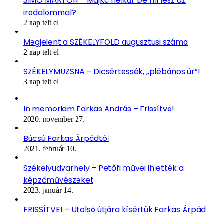
SIMÓ MÁRTON – Majka nélkül. De mi lesz az
irodalommal?
2 nap telt el
Megjelent a SZÉKELYFÖLD augusztusi száma
2 nap telt el
SZÉKELYMUZSNA – Dicsértessék, „plébános úr”!
3 nap telt el
In memoriam Farkas András – Frissítve!
2020. november 27.
Búcsú Farkas Árpádtól
2021. február 10.
Székelyudvarhely – Petőfi művei ihlették a
képzőművészeket
2023. január 14.
FRISSÍTVE! – Utolsó útjára kísértük Farkas Árpád