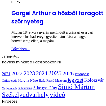
0
125
Görgei Arthur a hősből faragott
szörnyeteg
Miután 1849 kora nyarán megindult a császári és a cári
intervenciós hadsereg egyesített támadása a magyar
honvédsereg ellen, a magára…
Bővebben »
- Hirdetés -
Kövess minket a Facebookon is!
2025
2022
2023
2024
2026
2021
Budapest
jegyzet
Kolozsvár
Hargita Népe
Haáz Rezső Múzeum
Csíkszereda
Simó Márton
Sebestyén Péter
publicisztika
Magyarország
videó
Székelyudvarhely
Hirdetés