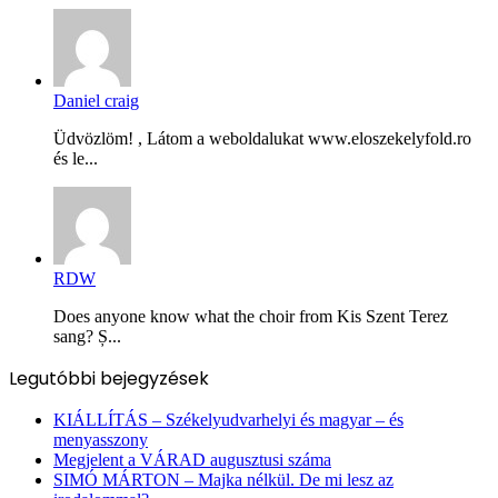
Daniel craig
Üdvözlöm! , Látom a weboldalukat www.eloszekelyfold.ro
és le...
RDW
Does anyone know what the choir from Kis Szent Terez
sang? Ș...
Legutóbbi bejegyzések
KIÁLLÍTÁS – Székelyudvarhelyi és magyar – és
menyasszony
Megjelent a VÁRAD augusztusi száma
SIMÓ MÁRTON – Majka nélkül. De mi lesz az