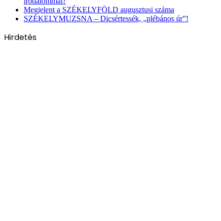
irodalommal?
Megjelent a SZÉKELYFÖLD augusztusi száma
SZÉKELYMUZSNA – Dicsértessék, „plébános úr”!
Hirdetés