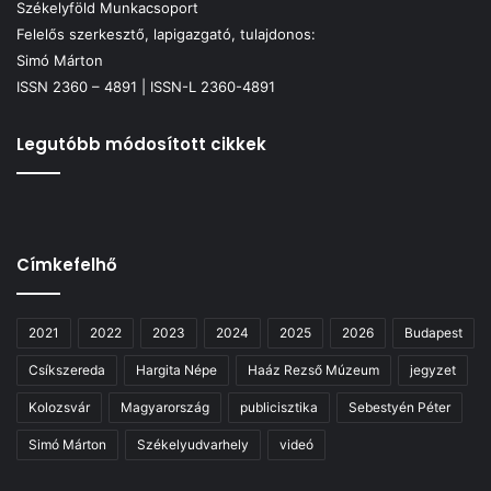
Székelyföld Munkacsoport
Felelős szerkesztő, lapigazgató, tulajdonos:
Simó Márton
ISSN 2360 – 4891 | ISSN-L 2360-4891
Legutóbb módosított cikkek
Címkefelhő
2021
2022
2023
2024
2025
2026
Budapest
Csíkszereda
Hargita Népe
Haáz Rezső Múzeum
jegyzet
Kolozsvár
Magyarország
publicisztika
Sebestyén Péter
Simó Márton
Székelyudvarhely
videó