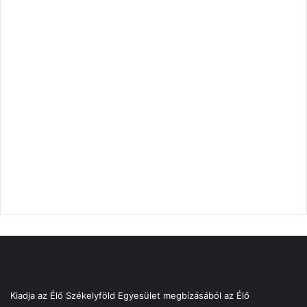
Kiadja az Élő Székelyföld Egyesület megbízásából az Élő