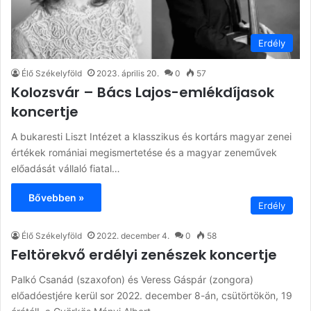
Erdély
Élő Székelyföld
2023. április 20.
0
57
Kolozsvár – Bács Lajos-emlékdíjasok
koncertje
A bukaresti Liszt Intézet a klasszikus és kortárs magyar zenei
értékek romániai megismertetése és a magyar zeneművek
előadását vállaló fiatal…
Bővebben »
Erdély
Élő Székelyföld
2022. december 4.
0
58
Feltörekvő erdélyi zenészek koncertje
Palkó Csanád (szaxofon) és Veress Gáspár (zongora)
előadóestjére kerül sor 2022. december 8-án, csütörtökön, 19