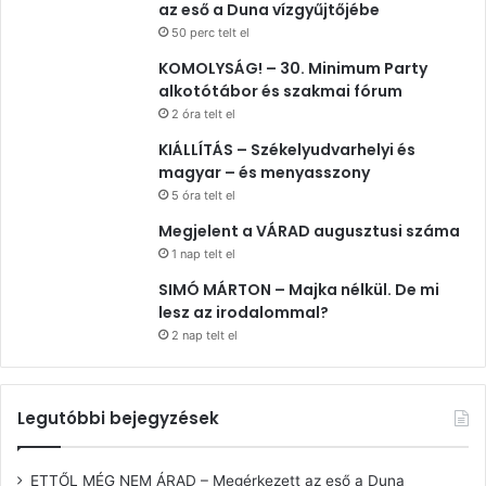
az eső a Duna vízgyűjtőjébe
50 perc telt el
KOMOLYSÁG! – 30. Minimum Party
alkotótábor és szakmai fórum
2 óra telt el
KIÁLLÍTÁS – Székelyudvarhelyi és
magyar – és menyasszony
5 óra telt el
Megjelent a VÁRAD augusztusi száma
1 nap telt el
SIMÓ MÁRTON – Majka nélkül. De mi
lesz az irodalommal?
2 nap telt el
Legutóbbi bejegyzések
ETTŐL MÉG NEM ÁRAD – Megérkezett az eső a Duna