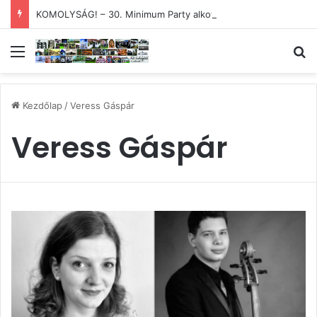
KOMOLYSÁG! – 30. Minimum Party alkotótábor és szakmai fórum
Menü
Ke
Kezdőlap
/
Veress Gáspár
Veress Gáspár