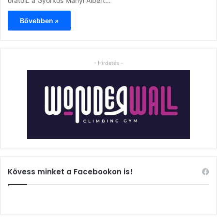
órátólL a Györkös Mányi Albert…
Bővebben »
- Hirdetés -
Kövess minket a Facebookon is!