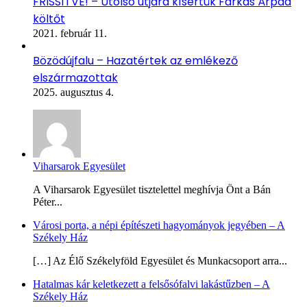
FRISSÍTVE! – Utolsó útjára kísértük Farkas Árpád
költőt
2021. február 11.
Bözödújfalu – Hazatértek az emlékező
elszármazottak
2025. augusztus 4.
Viharsarok Egyesület
A Viharsarok Egyesület tisztelettel meghívja Önt a Bán
Péter...
Városi porta, a népi építészeti hagyományok jegyében – A
Székely Ház
[…] Az Élő Székelyföld Egyesület és Munkacsoport arra...
Hatalmas kár keletkezett a felsősófalvi lakástűzben – A
Székely Ház