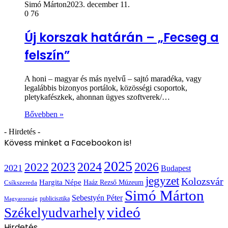
Simó Márton
2023. december 11.
0
76
Új korszak határán – „Fecseg a
felszín”
A honi – magyar és más nyelvű – sajtó maradéka, vagy
legalábbis bizonyos portálok, közösségi csoportok,
pletykafészkek, ahonnan ügyes szoftverek/…
Bővebben »
- Hirdetés -
Kövess minket a Facebookon is!
2025
2022
2023
2024
2026
2021
Budapest
jegyzet
Kolozsvár
Hargita Népe
Haáz Rezső Múzeum
Csíkszereda
Simó Márton
Sebestyén Péter
publicisztika
Magyarország
videó
Székelyudvarhely
Hirdetés