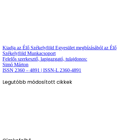
Kiadja az Élő Székelyföld Egyesület megbízásából az Élő
Székelyföld Munkacsoport
Felelős szerkesztő, lapigazgató, tulajdonos:
Simó Márton
ISSN 2360 – 4891 | ISSN-L 2360-4891
Legutóbb módosított cikkek