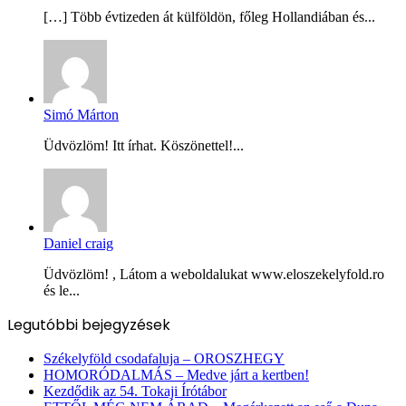
[…] Több évtizeden át külföldön, főleg Hollandiában és...
Simó Márton
Üdvözlöm! Itt írhat. Köszönettel!...
Daniel craig
Üdvözlöm! , Látom a weboldalukat www.eloszekelyfold.ro
és le...
Legutóbbi bejegyzések
Székelyföld csodafaluja – OROSZHEGY
HOMORÓDALMÁS – Medve járt a kertben!
Kezdődik az 54. Tokaji Írótábor