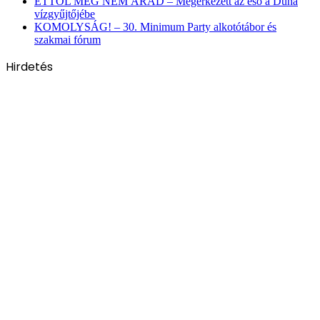
ETTŐL MÉG NEM ÁRAD – Megérkezett az eső a Duna
vízgyűjtőjébe
KOMOLYSÁG! – 30. Minimum Party alkotótábor és
szakmai fórum
Hirdetés