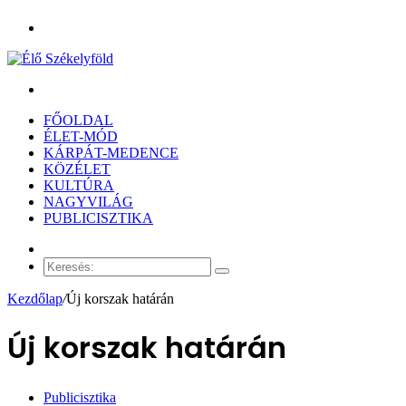
Menü
Keresés:
FŐOLDAL
ÉLET-MÓD
KÁRPÁT-MEDENCE
KÖZÉLET
KULTÚRA
NAGYVILÁG
PUBLICISZTIKA
Véletlen
cikk
Keresés:
Kezdőlap
/
Új korszak határán
Új korszak határán
Publicisztika