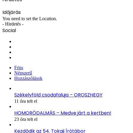
Időjárás
You need to set the Location.
- Hirdetés -
Social
Facebook
X
YouTube
Instagram
Friss
Népszerű
Hozzászólások
Székelyföld csodafaluja – OROSZHEGY
11 óra telt el
HOMORÓDALMÁS – Medve járt a kertben!
23 óra telt el
Kezdődik az 54. Tokaji Írótábor