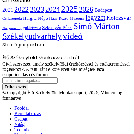
Címkefelhő
2025
2022
2023
2024
2026
2021
Budapest
jegyzet
Kolozsvár
Hargita Népe
Haáz Rezső Múzeum
Csíkszereda
Simó Márton
Sebestyén Péter
publicisztika
Magyarország
videó
Székelyudvarhely
Stratégiai partner
Élő Székelyföld Munkacsoportról
Civil szervezet, amely székelyföldi értékőrzéssel és értékteremtéssel
foglalkozik. A falu iránt elkötelezett értelmiségiek laza
csoportosulása és fóruma.
Email
cím
megadása
© Copyright Élő Székelyföld Munkacsoport, 2026, Minden jog
fenntartva!
Főoldal
Bemutatkozás
Csapat
Világ
Technika