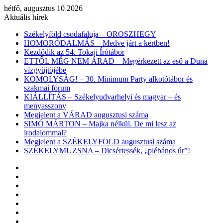
hétfő, augusztus 10 2026
Aktuális hírek
Székelyföld csodafaluja – OROSZHEGY
HOMORÓDALMÁS – Medve járt a kertben!
Kezdődik az 54. Tokaji Írótábor
ETTŐL MÉG NEM ÁRAD – Megérkezett az eső a Duna
vízgyűjtőjébe
KOMOLYSÁG! – 30. Minimum Party alkotótábor és
szakmai fórum
KIÁLLÍTÁS – Székelyudvarhelyi és magyar – és
menyasszony
Megjelent a VÁRAD augusztusi száma
SIMÓ MÁRTON – Majka nélkül. De mi lesz az
irodalommal?
Megjelent a SZÉKELYFÖLD augusztusi száma
SZÉKELYMUZSNA – Dicsértessék, „plébános úr”!
Facebook
X
YouTube
Instagram
Belépés
Véletlen
cikk
Oldalsáv