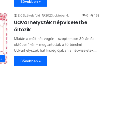
Bővebben »
Élő Székelyföld
2023. október 4.
0
168
Udvarhelyszék népviseletbe
öltözik
Miután a múlt hét végén – szeptember 30-án és
október 1-én – megtartották a történelmi
Udvarhelyszék hat kisrégiójában a népviseletek…
ra
Bővebben »