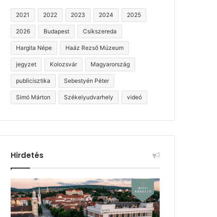
2021
2022
2023
2024
2025
2026
Budapest
Csíkszereda
Hargita Népe
Haáz Rezső Múzeum
jegyzet
Kolozsvár
Magyarország
publicisztika
Sebestyén Péter
Simó Márton
Székelyudvarhely
videó
Hirdetés