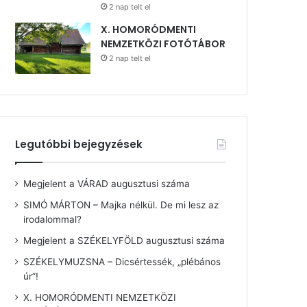
2 nap telt el
X. HOMORÓDMENTI
NEMZETKÖZI FOTÓTÁBOR
2 nap telt el
Legutóbbi bejegyzések
Megjelent a VÁRAD augusztusi száma
SIMÓ MÁRTON – Majka nélkül. De mi lesz az
irodalommal?
Megjelent a SZÉKELYFÖLD augusztusi száma
SZÉKELYMUZSNA – Dicsértessék, „plébános
úr”!
X. HOMORÓDMENTI NEMZETKÖZI