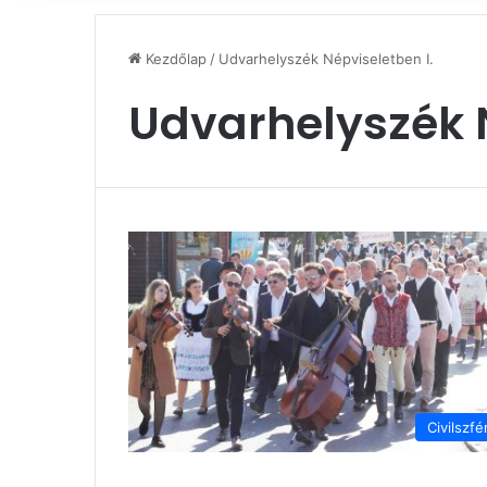
Kezdőlap
/
Udvarhelyszék Népviseletben I.
Udvarhelyszék N
Civilszfé