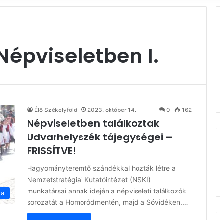
épviseletben I.
Élő Székelyföld
2023. október 14.
0
162
Népviseletben találkoztak
Udvarhelyszék tájegységei –
FRISSÍTVE!
Hagyományteremtő szándékkal hozták létre a
Nemzetstratégiai Kutatóintézet (NSKI)
munkatársai annak idején a népviseleti találkozók
ra
sorozatát a Homoródmentén, majd a Sóvidéken.…