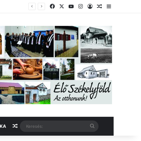
Facebook
X
YouTube
Instagram
Belépés
Véletlen cikk
Oldalsáv
Véletlen cikk
Keresés:
IKA