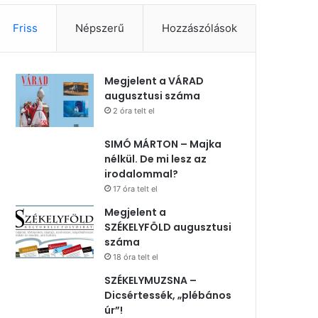
Friss
Népszerű
Hozzászólások
Megjelent a VÁRAD
augusztusi száma
2 óra telt el
SIMÓ MÁRTON – Majka
nélkül. De mi lesz az
irodalommal?
17 óra telt el
Megjelent a
SZÉKELYFÖLD augusztusi
száma
18 óra telt el
SZÉKELYMUZSNA –
Dicsértessék, „plébános
úr”!