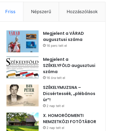
Friss
Népszerű
Hozzászólások
Megjelent a VÁRAD
augusztusi száma
16 perc telt el
Megjelent a
SZÉKELYFÖLD augusztusi
száma
16 óra telt el
SZÉKELYMUZSNA –
Dicsértessék, „plébános
úr”!
2 nap telt el
X. HOMORÓDMENTI
NEMZETKÖZI FOTÓTÁBOR
2 nap telt el