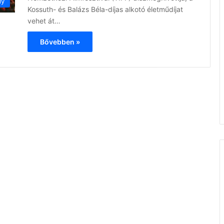
ly
Kossuth- és Balázs Béla-díjas alkotó életműdíjat
vehet át…
Bővebben »