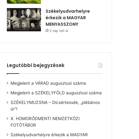
Székelyudvarhelyre
érkezik a MAGYAR
MENYASSZONY
3 nap telt el
Legutóbbi bejegyzések
Megjelent a VÁRAD augusztusi száma
Megjelent a SZÉKELYFÖLD augusztusi száma
SZÉKELYMUZSNA – Dicsértessék, „plébános
úr”!
X. HOMORÓDMENTI NEMZETKÖZI
FOTÓTÁBOR
Székelyudvarhelyre érkezik a MAGYAR