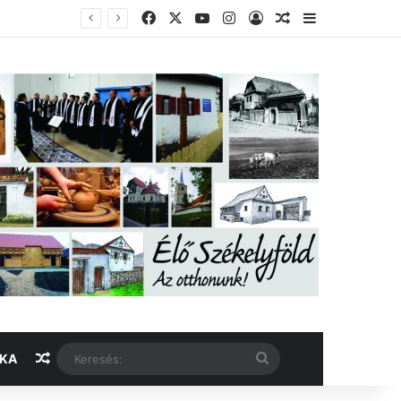
Facebook
X
YouTube
Instagram
Belépés
Véletlen cikk
Oldalsáv
Véletlen cikk
Keresés:
IKA