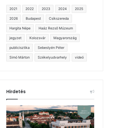
2021
2022
2023
2024
2025
2026
Budapest
Csíkszereda
Hargita Népe
Haáz Rezső Múzeum
jegyzet
Kolozsvár
Magyarország
publicisztika
Sebestyén Péter
Simó Márton
Székelyudvarhely
videó
Hirdetés