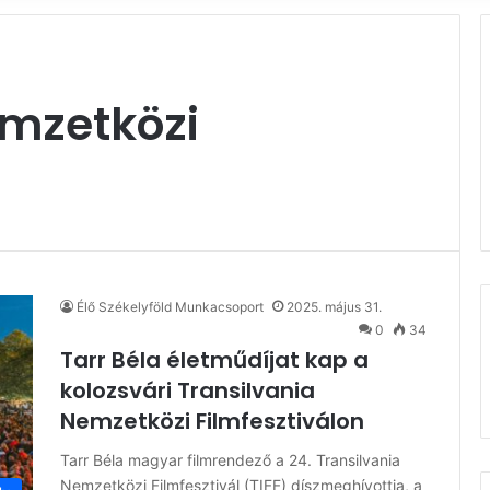
emzetközi
Élő Székelyföld Munkacsoport
2025. május 31.
0
34
Tarr Béla életműdíjat kap a
kolozsvári Transilvania
Nemzetközi Filmfesztiválon
Tarr Béla magyar filmrendező a 24. Transilvania
Nemzetközi Filmfesztivál (TIFF) díszmeghívottja, a