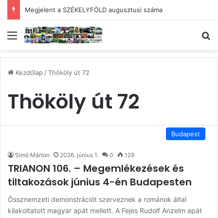
Megjelent a SZÉKELYFÖLD augusztusi száma
Menü
Ke
Kezdőlap
/
Thököly út 72
Thököly út 72
Budapest
Simó Márton
2026. június 1.
0
129
TRIANON 106. – Megemlékezések és
tiltakozások június 4-én Budapesten
Össznemzeti demonstrációt szerveznek a románok által
kilakoltatott magyar apát mellett. A Fejes Rudolf Anzelm apát