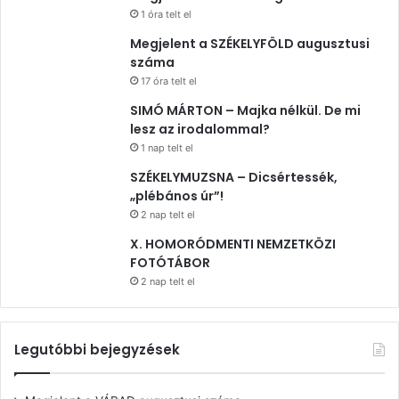
1 óra telt el
Megjelent a SZÉKELYFÖLD augusztusi
száma
17 óra telt el
SIMÓ MÁRTON – Majka nélkül. De mi
lesz az irodalommal?
1 nap telt el
SZÉKELYMUZSNA – Dicsértessék,
„plébános úr”!
2 nap telt el
X. HOMORÓDMENTI NEMZETKÖZI
FOTÓTÁBOR
2 nap telt el
Legutóbbi bejegyzések