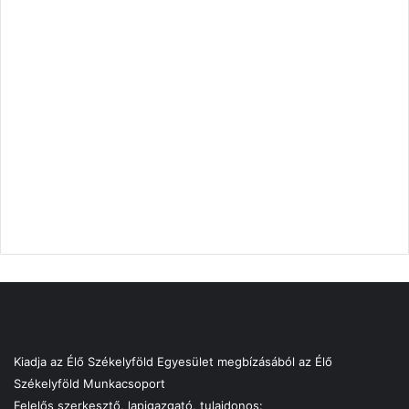
Kiadja az Élő Székelyföld Egyesület megbízásából az Élő
Székelyföld Munkacsoport
Felelős szerkesztő, lapigazgató, tulajdonos: