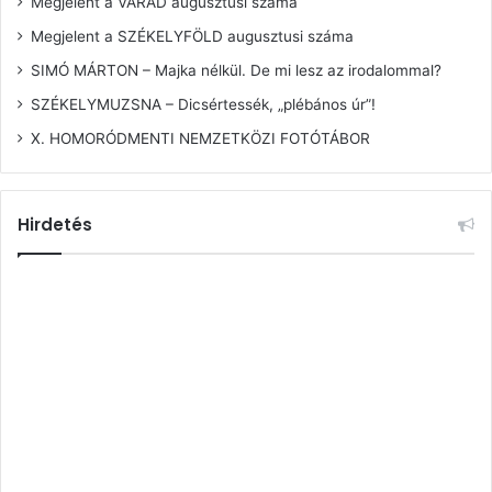
Megjelent a VÁRAD augusztusi száma
Megjelent a SZÉKELYFÖLD augusztusi száma
SIMÓ MÁRTON – Majka nélkül. De mi lesz az irodalommal?
SZÉKELYMUZSNA – Dicsértessék, „plébános úr”!
X. HOMORÓDMENTI NEMZETKÖZI FOTÓTÁBOR
Hirdetés