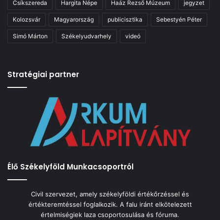
Csíkszereda
Hargita Népe
Haáz Rezső Múzeum
jegyzet
Kolozsvár
Magyarország
publicisztika
Sebestyén Péter
Simó Márton
Székelyudvarhely
videó
Stratégiai partner
Élő Székelyföld Munkacsoportról
Civil szervezet, amely székelyföldi értékőrzéssel és
értékteremtéssel foglalkozik. A falu iránt elkötelezett
értelmiségiek laza csoportosulása és fóruma.