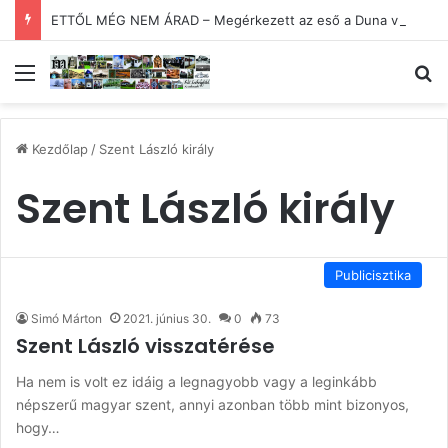
ETTŐL MÉG NEM ÁRAD – Megérkezett az eső a Duna vízgyűjtőjébe
Menü
Ke
Kezdőlap
/
Szent László király
Szent László király
Publicisztika
Simó Márton
2021. június 30.
0
73
Szent László visszatérése
Ha nem is volt ez idáig a legnagyobb vagy a leginkább
népszerű magyar szent, annyi azonban több mint bizonyos,
hogy…