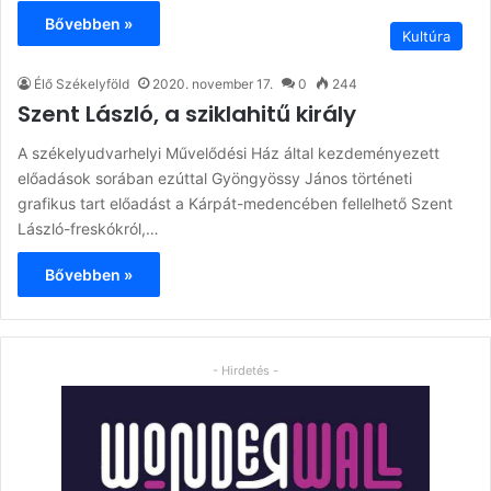
Bővebben »
Kultúra
Élő Székelyföld
2020. november 17.
0
244
Szent László, a sziklahitű király
A székelyudvarhelyi Művelődési Ház által kezdeményezett
előadások sorában ezúttal Gyöngyössy János történeti
grafikus tart előadást a Kárpát-medencében fellelhető Szent
László-freskókról,…
Bővebben »
- Hirdetés -