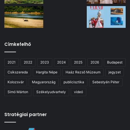
Címkefelhő
2021
2022
2023
2024
2025
2026
Budapest
Csíkszereda
Hargita Népe
Haáz Rezső Múzeum
jegyzet
Kolozsvár
Magyarország
publicisztika
Sebestyén Péter
Simó Márton
Székelyudvarhely
videó
Stratégiai partner