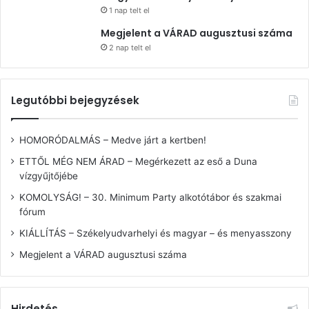
1 nap telt el
Megjelent a VÁRAD augusztusi száma
2 nap telt el
Legutóbbi bejegyzések
HOMORÓDALMÁS – Medve járt a kertben!
ETTŐL MÉG NEM ÁRAD – Megérkezett az eső a Duna
vízgyűjtőjébe
KOMOLYSÁG! – 30. Minimum Party alkotótábor és szakmai
fórum
KIÁLLÍTÁS – Székelyudvarhelyi és magyar – és menyasszony
Megjelent a VÁRAD augusztusi száma
Hirdetés