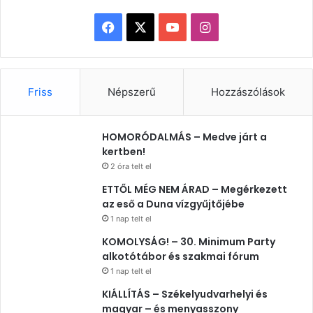
Facebook
X
YouTube
Instagram
Friss
Népszerű
Hozzászólások
HOMORÓDALMÁS – Medve járt a
kertben!
2 óra telt el
ETTŐL MÉG NEM ÁRAD – Megérkezett
az eső a Duna vízgyűjtőjébe
1 nap telt el
KOMOLYSÁG! – 30. Minimum Party
alkotótábor és szakmai fórum
1 nap telt el
KIÁLLÍTÁS – Székelyudvarhelyi és
magyar – és menyasszony