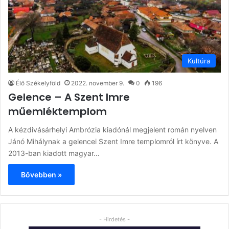
Kultúra
Élő Székelyföld
2022. november 9.
0
196
Gelence – A Szent Imre
műemléktemplom
A kézdivásárhelyi Ambrózia kiadónál megjelent román nyelven
Jánó Mihálynak a gelencei Szent Imre templomról írt könyve. A
2013-ban kiadott magyar…
Bővebben »
- Hirdetés -