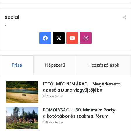
Social
Facebook
X
YouTube
Instagram
Friss
Népszerű
Hozzászólások
ETTŐL MÉG NEM ÁRAD – Megérkezett
az eső a Duna vízgyűjtőjébe
7 óra telt el
KOMOLYSÁG! – 30. Minimum Party
alkotótábor és szakmai fórum
8 óra telt el