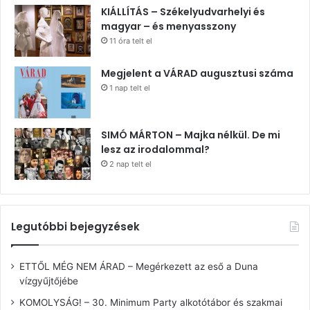
KIÁLLÍTÁS – Székelyudvarhelyi és
magyar – és menyasszony
11 óra telt el
Megjelent a VÁRAD augusztusi száma
1 nap telt el
SIMÓ MÁRTON – Majka nélkül. De mi
lesz az irodalommal?
2 nap telt el
Legutóbbi bejegyzések
ETTŐL MÉG NEM ÁRAD – Megérkezett az eső a Duna
vízgyűjtőjébe
KOMOLYSÁG! – 30. Minimum Party alkotótábor és szakmai