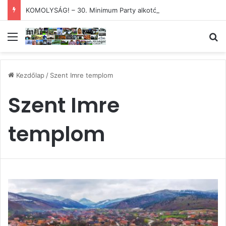
KOMOLYSÁG! – 30. Minimum Party alkotótábor és szakmai fórum
Menü
Ke
Kezdőlap
/
Szent Imre templom
Szent Imre
templom