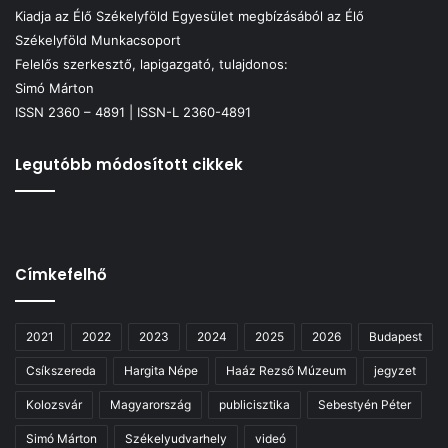
Kiadja az Élő Székelyföld Egyesület megbízásából az Élő
Székelyföld Munkacsoport
Felelős szerkesztő, lapigazgató, tulajdonos:
Simó Márton
ISSN 2360 – 4891 | ISSN-L 2360-4891
Legutóbb módosított cikkek
Címkefelhő
2021
2022
2023
2024
2025
2026
Budapest
Csíkszereda
Hargita Népe
Haáz Rezső Múzeum
jegyzet
Kolozsvár
Magyarország
publicisztika
Sebestyén Péter
Simó Márton
Székelyudvarhely
videó