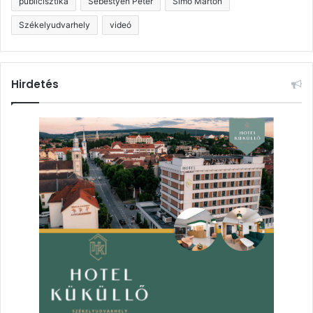
publicisztika
Sebestyén Péter
Simó Márton
Székelyudvarhely
videó
Hirdetés