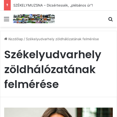
SZÉKELYMUZSNA – Dicsértessék, „plébános úr”!
Menü
Ke
Kezdőlap
/
Székelyudvarhely zöldhálózatának felmérése
Székelyudvarhely
zöldhálózatának
felmérése