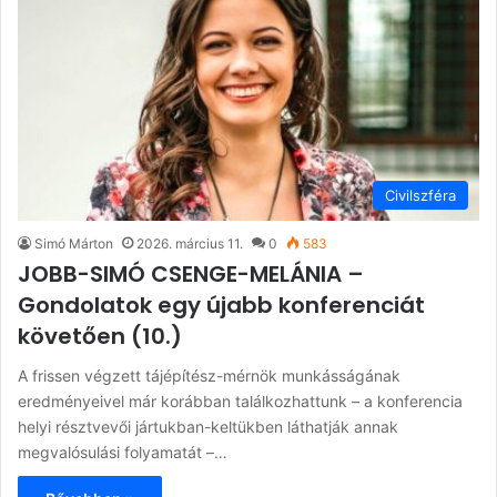
Civilszféra
Simó Márton
2026. március 11.
0
583
JOBB-SIMÓ CSENGE-MELÁNIA –
Gondolatok egy újabb konferenciát
követően (10.)
A frissen végzett tájépítész-mérnök munkásságának
eredményeivel már korábban találkozhattunk – a konferencia
helyi résztvevői jártukban-keltükben láthatják annak
megvalósulási folyamatát –…