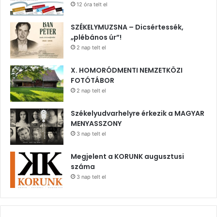
12 óra telt el
SZÉKELYMUZSNA – Dicsértessék,
„plébános úr”!
2 nap telt el
X. HOMORÓDMENTI NEMZETKÖZI
FOTÓTÁBOR
2 nap telt el
Székelyudvarhelyre érkezik a MAGYAR
MENYASSZONY
3 nap telt el
Megjelent a KORUNK augusztusi
száma
3 nap telt el