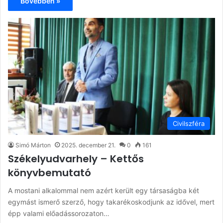
Bővebben »
Civilszféra
Simó Márton
2025. december 21.
0
161
Székelyudvarhely – Kettős
könyvbemutató
A mostani alkalommal nem azért került egy társaságba két
egymást ismerő szerző, hogy takarékoskodjunk az idővel, mert
épp valami előadássorozaton…