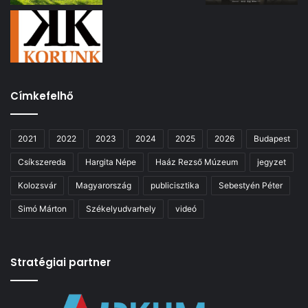
Címkefelhő
2021
2022
2023
2024
2025
2026
Budapest
Csíkszereda
Hargita Népe
Haáz Rezső Múzeum
jegyzet
Kolozsvár
Magyarország
publicisztika
Sebestyén Péter
Simó Márton
Székelyudvarhely
videó
Stratégiai partner