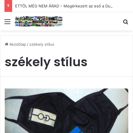
ETTŐL MÉG NEM ÁRAD – Megérkezett az eső a Duna vízgyűjtőjébe
Menü
Ke
Kezdőlap
/
székely stílus
székely stílus