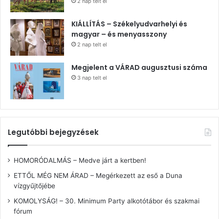
2 nap telt el
KIÁLLÍTÁS – Székelyudvarhelyi és
magyar – és menyasszony
2 nap telt el
Megjelent a VÁRAD augusztusi száma
3 nap telt el
Legutóbbi bejegyzések
HOMORÓDALMÁS – Medve járt a kertben!
ETTŐL MÉG NEM ÁRAD – Megérkezett az eső a Duna
vízgyűjtőjébe
KOMOLYSÁG! – 30. Minimum Party alkotótábor és szakmai
fórum