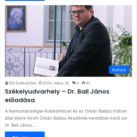
Kultúra
Élő Székelyföld
2024. május 26.
0
61
Székelyudvarhely – Dr. Bali János
előadása
A Nemzetstratégiai Kutatóintézet és az Orbán Balázs Intézet
által életre hívott Orbán Balázs Akadémia keretében kerül sor
dr. Bali János,…