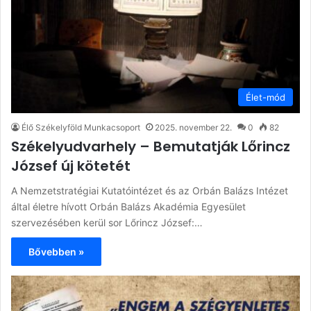
Élet-mód
Élő Székelyföld Munkacsoport
2025. november 22.
0
82
Székelyudvarhely – Bemutatják Lőrincz
József új kötetét
A Nemzetstratégiai Kutatóintézet és az Orbán Balázs Intézet
által életre hívott Orbán Balázs Akadémia Egyesület
szervezésében kerül sor Lőrincz József:…
Bővebben »