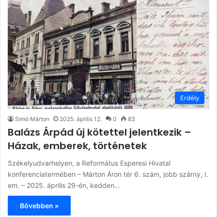
Erdély
Simó Márton
2025. április 12.
0
83
Balázs Árpád új kötettel jelentkezik –
Házak, emberek, történetek
Székelyudvarhelyen, a Református Esperesi Hivatal
konferenciatermében – Márton Áron tér 6. szám, jobb szárny, I.
em. – 2025. április 29-én, kedden…
Bővebben »