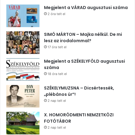
Megjelent a VÁRAD augusztusi száma
2 óra telt el
SIMÓ MÁRTON – Majka nélkül. De mi
lesz az irodalommal?
17 óra telt el
Megjelent a SZÉKELYFÖLD augusztusi
száma
18 óra telt el
SZÉKELYMUZSNA – Dicsértessék,
„plébános úr”!
2 nap telt el
X. HOMORÓDMENTI NEMZETKÖZI
FOTÓTÁBOR
2 nap telt el