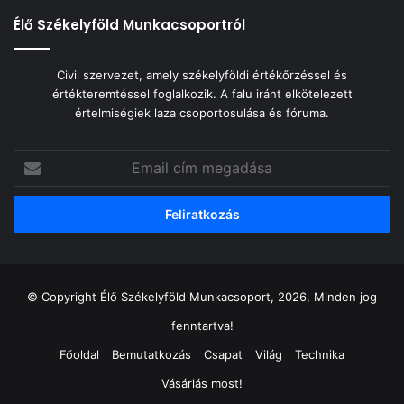
Élő Székelyföld Munkacsoportról
Civil szervezet, amely székelyföldi értékőrzéssel és
értékteremtéssel foglalkozik. A falu iránt elkötelezett
értelmiségiek laza csoportosulása és fóruma.
Email
cím
megadása
© Copyright Élő Székelyföld Munkacsoport, 2026, Minden jog
fenntartva!
Főoldal
Bemutatkozás
Csapat
Világ
Technika
Vásárlás most!