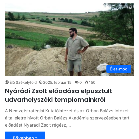
Élet-mód
Élő Székelyföld
2025. február 15.
0
150
Nyárádi Zsolt előadása elpusztult
udvarhelyszéki templomainkról
A Nemzetstratégiai Kutatóintézet és az Orbán Balázs Intézet
által életre hívott Orbán Balázs Akadémia szervezésében tart
előadást Nyárádi Zsolt régész,…
Bővebben »