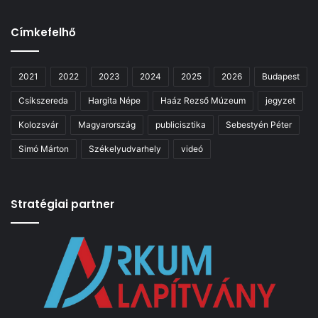
Címkefelhő
2021
2022
2023
2024
2025
2026
Budapest
Csíkszereda
Hargita Népe
Haáz Rezső Múzeum
jegyzet
Kolozsvár
Magyarország
publicisztika
Sebestyén Péter
Simó Márton
Székelyudvarhely
videó
Stratégiai partner