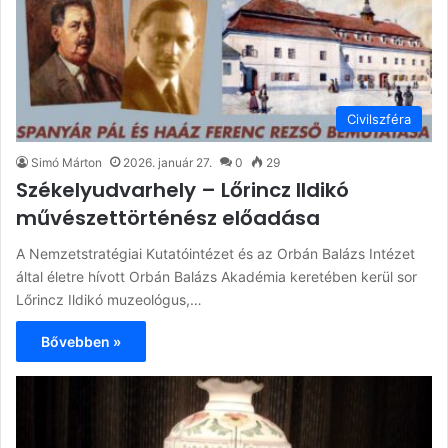
Civilszféra
Simó Márton
2026. január 27.
0
29
Székelyudvarhely – Lőrincz Ildikó
művészettörténész előadása
A Nemzetstratégiai Kutatóintézet és az Orbán Balázs Intézet
által életre hívott Orbán Balázs Akadémia keretében kerül sor
Lőrincz Ildikó muzeológus,…
Bővebben »