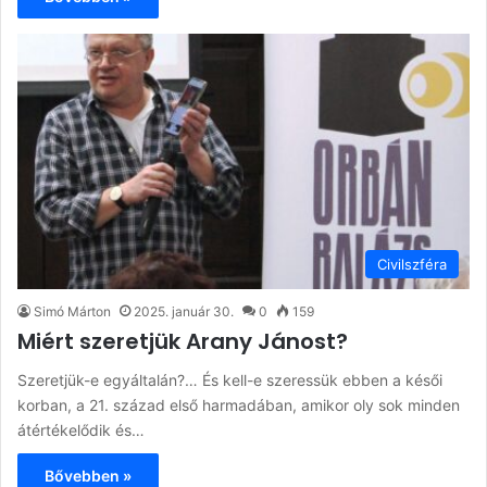
Civilszféra
Simó Márton
2025. január 30.
0
159
Miért szeretjük Arany Jánost?
Szeretjük-e egyáltalán?… És kell-e szeressük ebben a késői
korban, a 21. század első harmadában, amikor oly sok minden
átértékelődik és…
Bővebben »