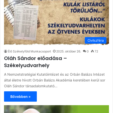
Civilszféra
Élő Székelyföld Munkacsoport
2025. október 26.
0
72
Oláh Sándor előadása –
Székelyudvarhely
A Nemzetstratégiai Kutatóintézet és az Orbán Balázs Intézet
által életre hívott Orbán Balázs Akadémia keretében kerül sor
Oláh Sándor társadalomkutató…
Bővebben »