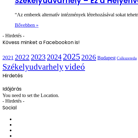
Székelyudvarhely – Ez a Helyénv
“Az emberek alternatív intézmények létrehozásával sokat tehetn
Bővebben »
- Hirdetés -
Kövess minket a Facebookon is!
2025
2022
2023
2024
2026
2021
Budapest
Csíkszereda
videó
Székelyudvarhely
Hirdetés
Időjárás
You need to set the Location.
- Hirdetés -
Social
Facebook
X
YouTube
Instagram