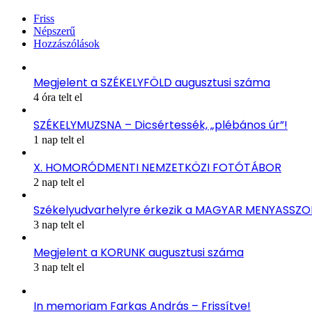
Friss
Népszerű
Hozzászólások
Megjelent a SZÉKELYFÖLD augusztusi száma
4 óra telt el
SZÉKELYMUZSNA – Dicsértessék, „plébános úr”!
1 nap telt el
X. HOMORÓDMENTI NEMZETKÖZI FOTÓTÁBOR
2 nap telt el
Székelyudvarhelyre érkezik a MAGYAR MENYASSZ
3 nap telt el
Megjelent a KORUNK augusztusi száma
3 nap telt el
In memoriam Farkas András – Frissítve!