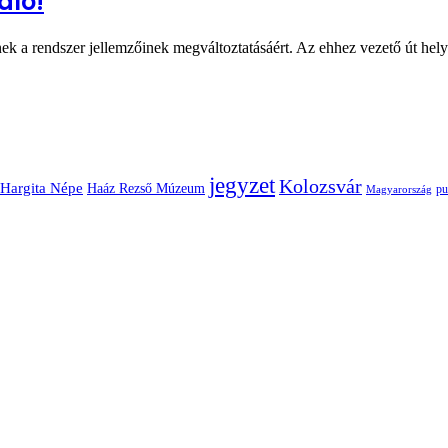
aló!
ek a rendszer jellemzőinek megváltoztatásáért. Az ehhez vezető út hel
jegyzet
Kolozsvár
Hargita Népe
Haáz Rezső Múzeum
pu
Magyarország