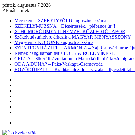
péntek, augusztus 7 2026
Aktuális hírek
Megjelent a SZÉKELYFÖLD augusztusi száma
SZÉKELYMUZSNA – Dicsértessék, „plébános úr”!
X. HOMORÓDMENTI NEMZETKÖZI FOTÓTÁBOR
Székelyudvarhelyre érkezik a MAGYAR MENYASSZONY
Megjelent a KORUNK augusztusi száma
SZENTEGYHÁZI FILHARMÓNIA – Zajlik a nyári turné újra
Remek hangulatban telt a FOLK & ROLL VÍKEND
CEUTA – Sikerült távol tartani a Marokkó felől érkező migr
ODA A DUNA? – Paks-Vaskapu-Csernavoda
BÖZÖDÚJFALU – Kiállítás idézi fel a víz alá süllyesztett falu 
Facebook
X
YouTube
Instagram
Belépés
Véletlen
cikk
Oldalsáv
Menü