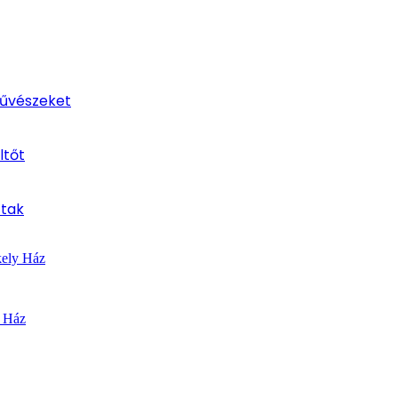
művészeket
ltőt
ttak
kely Ház
y Ház