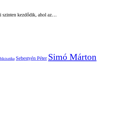
yi szinten kezdődik, ahol az…
Simó Márton
Sebestyén Péter
blicisztika