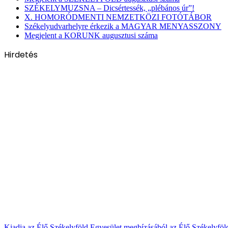
SZÉKELYMUZSNA – Dicsértessék, „plébános úr”!
X. HOMORÓDMENTI NEMZETKÖZI FOTÓTÁBOR
Székelyudvarhelyre érkezik a MAGYAR MENYASSZONY
Megjelent a KORUNK augusztusi száma
Hirdetés
Kiadja az Élő Székelyföld Egyesület megbízásából az Élő Székelyfö