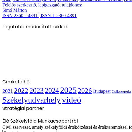
Felelős szerkesztő, lapigazgató, tulajdonos:
Simó Márton
ISSN 2360 – 4891 | ISSN-L 2360-4891
Legutóbb módosított cikkek
Címkefelhő
2025
2022
2023
2024
2026
2021
Budapest
Csíkszereda
videó
Székelyudvarhely
Stratégiai partner
Élő Székelyföld Munkacsoportról
Civil szervezet, amely székelyföldi értékőrzéssel és értékteremtéssel fo