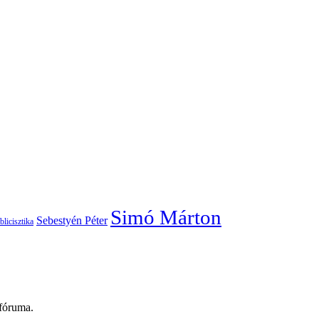
Simó Márton
Sebestyén Péter
blicisztika
 fóruma.