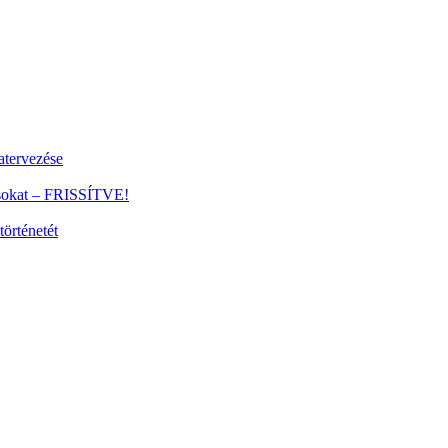
tervezése
ánsokat – FRISSÍTVE!
történetét