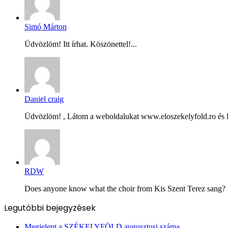
Simó Márton
Üdvözlöm! Itt írhat. Köszönettel!...
Daniel craig
Üdvözlöm! , Látom a weboldalukat www.eloszekelyfold.ro és le
RDW
Does anyone know what the choir from Kis Szent Terez sang? Ș
Legutóbbi bejegyzések
Megjelent a SZÉKELYFÖLD augusztusi száma