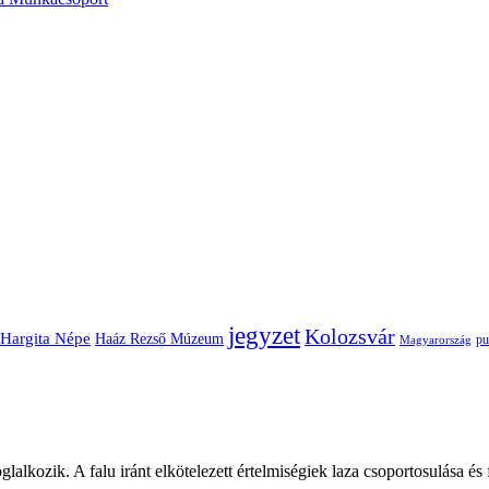
jegyzet
Kolozsvár
Hargita Népe
Haáz Rezső Múzeum
pu
Magyarország
glalkozik. A falu iránt elkötelezett értelmiségiek laza csoportosulása és