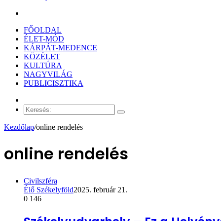
Keresés:
FŐOLDAL
ÉLET-MÓD
KÁRPÁT-MEDENCE
KÖZÉLET
KULTÚRA
NAGYVILÁG
PUBLICISZTIKA
Véletlen
cikk
Keresés:
Kezdőlap
/
online rendelés
online rendelés
Civilszféra
Élő Székelyföld
2025. február 21.
0
146