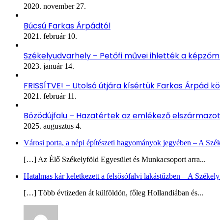
2020. november 27.
Búcsú Farkas Árpádtól
2021. február 10.
Székelyudvarhely – Petőfi művei ihlették a képző
2023. január 14.
FRISSÍTVE! – Utolsó útjára kísértük Farkas Árpád kö
2021. február 11.
Bözödújfalu – Hazatértek az emlékező elszármazo
2025. augusztus 4.
Városi porta, a népi építészeti hagyományok jegyében – A Szé
[…] Az Élő Székelyföld Egyesület és Munkacsoport arra...
Hatalmas kár keletkezett a felsősófalvi lakástűzben – A Székel
[…] Több évtizeden át külföldön, főleg Hollandiában és...