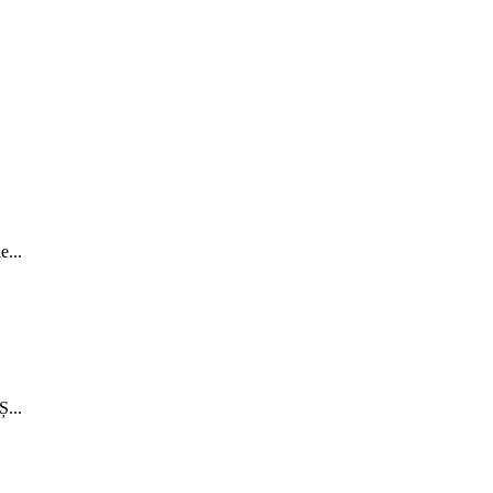
...
...