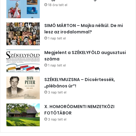
18 óra telt el
SIMÓ MÁRTON – Majka nélkül. De mi
lesz az irodalommal?
1 nap telt el
Megjelent a SZÉKELYFÖLD augusztusi
száma
1 nap telt el
SZÉKELYMUZSNA – Dicsértessék,
„plébános úr”!
3 nap telt el
X. HOMORÓDMENTI NEMZETKÖZI
FOTÓTÁBOR
3 nap telt el