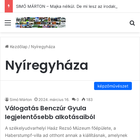
SIMÓ MÁRTON – Majka nélkül. De mi lesz az irodalommal?
Menü
Ke
Kezdőlap
/
Nyíregyháza
Nyíregyháza
képzőművészet
Simó Márton
2024. március 16.
0
183
Válogatás Benczúr Gyula
legjelentősebb alkotásaiból
A székelyudvarhelyi Haáz Rezsó Múzeum főépülete, a
Haberstumpf-villa ad otthont annak a kiállításnak, amelynek