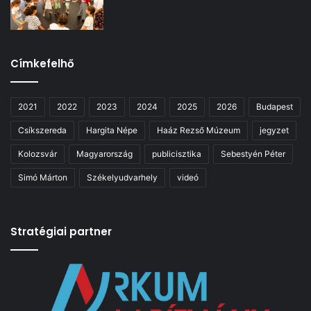
Címkefelhő
2021
2022
2023
2024
2025
2026
Budapest
Csíkszereda
Hargita Népe
Haáz Rezső Múzeum
jegyzet
Kolozsvár
Magyarország
publicisztika
Sebestyén Péter
Simó Márton
Székelyudvarhely
videó
Stratégiai partner