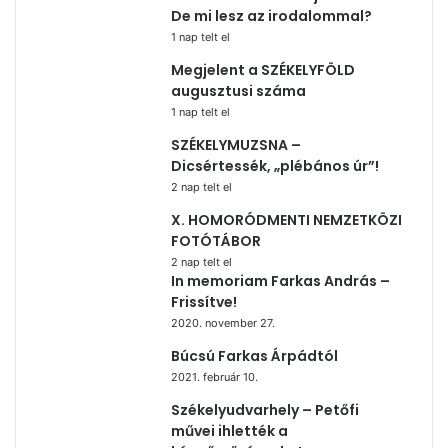
De mi lesz az irodalommal?
1 nap telt el
Megjelent a SZÉKELYFÖLD
augusztusi száma
1 nap telt el
SZÉKELYMUZSNA –
Dicsértessék, „plébános úr”!
2 nap telt el
X. HOMORÓDMENTI NEMZETKÖZI
FOTÓTÁBOR
2 nap telt el
In memoriam Farkas András –
Frissítve!
2020. november 27.
Búcsú Farkas Árpádtól
2021. február 10.
Székelyudvarhely – Petőfi
művei ihlették a