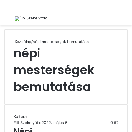
Menü
Ke
Kezdőlap
/
népi mesterségek bemutatása
népi
mesterségek
bemutatása
Kultúra
Élő Székelyföld
2022. május 5.
0
57
Népi