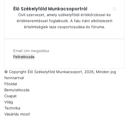
Élő Székelyföld Munkacsoportról
Civil szervezet, amely székelyföldi értékőrzéssel és
értékteremtéssel foglalkozik. A falu iránt elkötelezett
értelmiségiek laza csoportosulása és fóruma.
Email
cím
megadása
© Copyright Élő Székelyföld Munkacsoport, 2026, Minden jog
fenntartva!
Főoldal
Bemutatkozás
Csapat
Világ
Technika
Vásárlás most!
Facebook
X