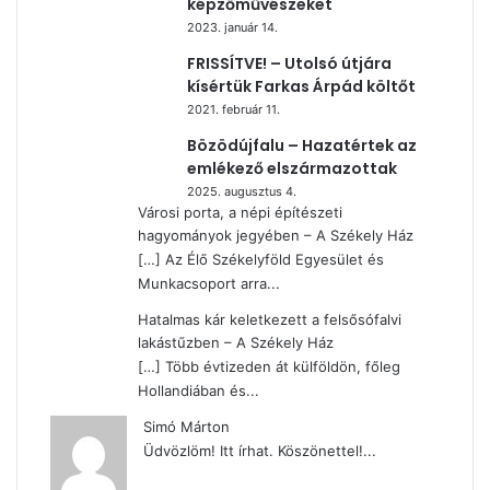
képzőművészeket
2023. január 14.
FRISSÍTVE! – Utolsó útjára
kísértük Farkas Árpád költőt
2021. február 11.
Bözödújfalu – Hazatértek az
emlékező elszármazottak
2025. augusztus 4.
Városi porta, a népi építészeti
hagyományok jegyében – A Székely Ház
[…] Az Élő Székelyföld Egyesület és
Munkacsoport arra...
Hatalmas kár keletkezett a felsősófalvi
lakástűzben – A Székely Ház
[…] Több évtizeden át külföldön, főleg
Hollandiában és...
Simó Márton
Üdvözlöm! Itt írhat. Köszönettel!...