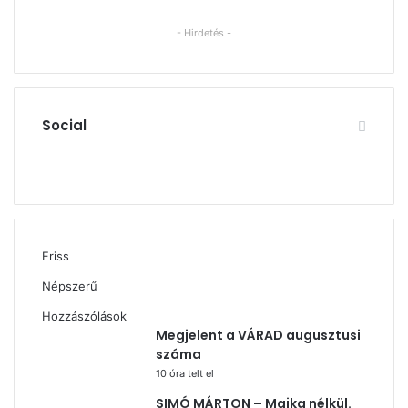
- Hirdetés -
Social
Facebook
X
YouTube
Instagram
Friss
Népszerű
Hozzászólások
Megjelent a VÁRAD augusztusi
száma
10 óra telt el
SIMÓ MÁRTON – Majka nélkül.