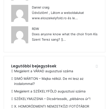
Daniel craig
Üdvözlöm! , Látom a weboldalukat
www.eloszekelyfold.ro és le...
RDW
Does anyone know what the choir from Kis
Szent Terez sang? Ș...
Legutóbbi bejegyzések
Megjelent a VÁRAD augusztusi száma
SIMÓ MÁRTON – Majka nélkül. De mi lesz az
irodalommal?
Megjelent a SZÉKELYFÖLD augusztusi száma
SZÉKELYMUZSNA – Dicsértessék, „plébános úr”!
X. HOMORÓDMENTI NEMZETKÖZI FOTÓTÁBOR