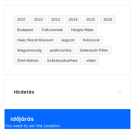
2021
2022
2023
2024
2025
2026
Budapest
Csíkszereda
Hargita Népe
Haáz Rezső Múzeum
jegyzet
Kolozsvár
Magyarország
publicisztika
Sebestyén Péter
Simó Márton
Székelyudvarhely
videó
Hirdetés
Időjárás
You need to set the Location.