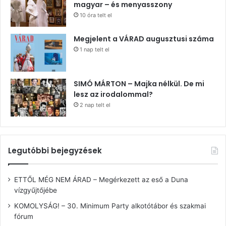
magyar – és menyasszony
10 óra telt el
Megjelent a VÁRAD augusztusi száma
1 nap telt el
SIMÓ MÁRTON – Majka nélkül. De mi
lesz az irodalommal?
2 nap telt el
Legutóbbi bejegyzések
ETTŐL MÉG NEM ÁRAD – Megérkezett az eső a Duna
vízgyűjtőjébe
KOMOLYSÁG! – 30. Minimum Party alkotótábor és szakmai
fórum