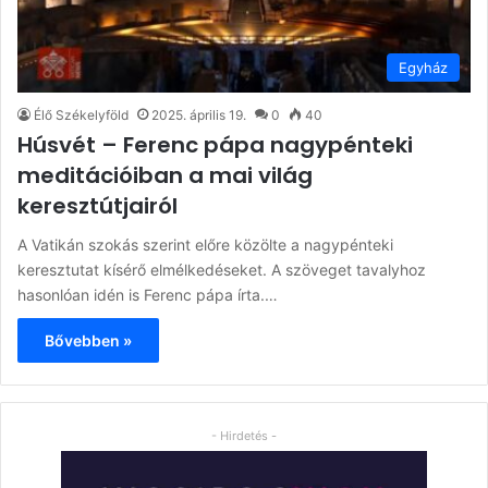
Egyház
Élő Székelyföld
2025. április 19.
0
40
Húsvét – Ferenc pápa nagypénteki
meditációiban a mai világ
keresztútjairól
A Vatikán szokás szerint előre közölte a nagypénteki
keresztutat kísérő elmélkedéseket. A szöveget tavalyhoz
hasonlóan idén is Ferenc pápa írta.…
Bővebben »
- Hirdetés -