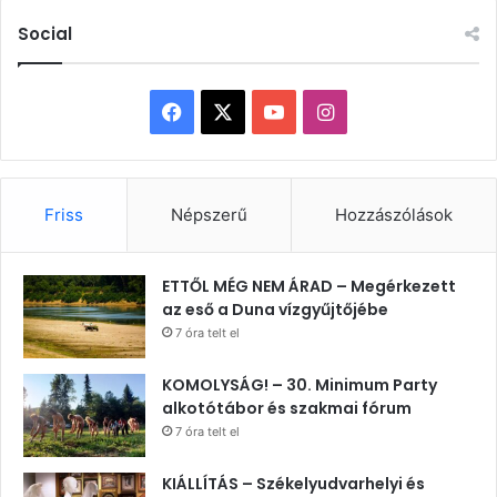
Social
Facebook
X
YouTube
Instagram
Friss
Népszerű
Hozzászólások
ETTŐL MÉG NEM ÁRAD – Megérkezett
az eső a Duna vízgyűjtőjébe
7 óra telt el
KOMOLYSÁG! – 30. Minimum Party
alkotótábor és szakmai fórum
7 óra telt el
KIÁLLÍTÁS – Székelyudvarhelyi és