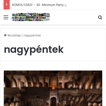
KOMOLYSÁG! – 30. Minimum Party alkotótábor és szakmai fórum
Menü
Ke
Kezdőlap
/
nagypéntek
nagypéntek