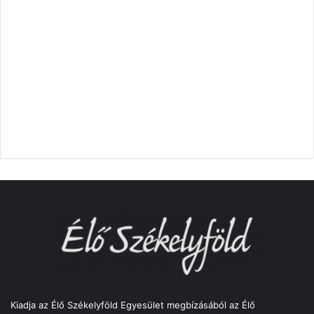
Kiadja az Élő Székelyföld Egyesület megbízásából az Élő