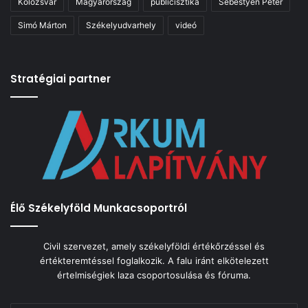
Kolozsvár
Magyarország
publicisztika
Sebestyén Péter
Simó Márton
Székelyudvarhely
videó
Stratégiai partner
Élő Székelyföld Munkacsoportról
Civil szervezet, amely székelyföldi értékőrzéssel és
értékteremtéssel foglalkozik. A falu iránt elkötelezett
értelmiségiek laza csoportosulása és fóruma.