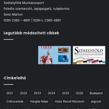
Székelyföld Munkacsoport
Felelős szerkesztő, lapigazgató, tulajdonos:
Simó Márton
ISSN 2360 – 4891 | ISSN-L 2360-4891
Legutóbb módosított cikkek
Címkefelhő
2021
2022
2023
2024
2025
2026
Budapest
Csíkszereda
Hargita Népe
Haáz Rezső Múzeum
jegyzet