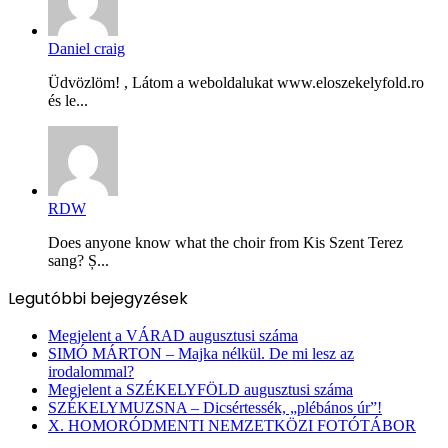
Daniel craig
Üdvözlöm! , Látom a weboldalukat www.eloszekelyfold.ro
és le...
RDW
Does anyone know what the choir from Kis Szent Terez
sang? Ș...
Legutóbbi bejegyzések
Megjelent a VÁRAD augusztusi száma
SIMÓ MÁRTON – Majka nélkül. De mi lesz az
irodalommal?
Megjelent a SZÉKELYFÖLD augusztusi száma
SZÉKELYMUZSNA – Dicsértessék, „plébános úr”!
X. HOMORÓDMENTI NEMZETKÖZI FOTÓTÁBOR