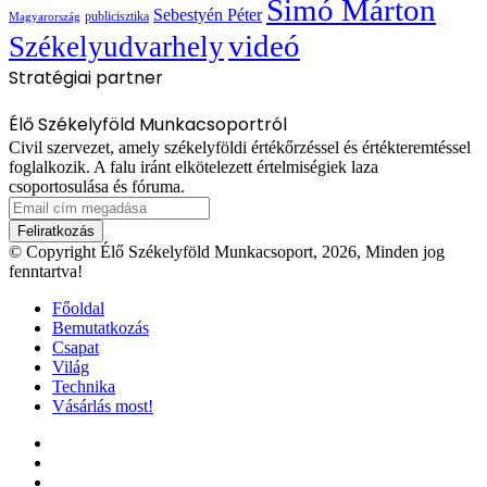
Simó Márton
Sebestyén Péter
publicisztika
Magyarország
videó
Székelyudvarhely
Stratégiai partner
Élő Székelyföld Munkacsoportról
Civil szervezet, amely székelyföldi értékőrzéssel és értékteremtéssel
foglalkozik. A falu iránt elkötelezett értelmiségiek laza
csoportosulása és fóruma.
Email
cím
megadása
© Copyright Élő Székelyföld Munkacsoport, 2026, Minden jog
fenntartva!
Főoldal
Bemutatkozás
Csapat
Világ
Technika
Vásárlás most!
Facebook
X
YouTube