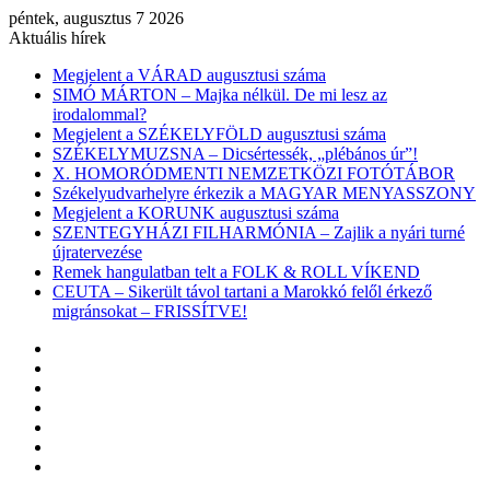
péntek, augusztus 7 2026
Aktuális hírek
Megjelent a VÁRAD augusztusi száma
SIMÓ MÁRTON – Majka nélkül. De mi lesz az
irodalommal?
Megjelent a SZÉKELYFÖLD augusztusi száma
SZÉKELYMUZSNA – Dicsértessék, „plébános úr”!
X. HOMORÓDMENTI NEMZETKÖZI FOTÓTÁBOR
Székelyudvarhelyre érkezik a MAGYAR MENYASSZONY
Megjelent a KORUNK augusztusi száma
SZENTEGYHÁZI FILHARMÓNIA – Zajlik a nyári turné
újratervezése
Remek hangulatban telt a FOLK & ROLL VÍKEND
CEUTA – Sikerült távol tartani a Marokkó felől érkező
migránsokat – FRISSÍTVE!
Facebook
X
YouTube
Instagram
Belépés
Véletlen
cikk
Oldalsáv