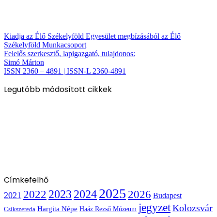
Kiadja az Élő Székelyföld Egyesület megbízásából az Élő
Székelyföld Munkacsoport
Felelős szerkesztő, lapigazgató, tulajdonos:
Simó Márton
ISSN 2360 – 4891 | ISSN-L 2360-4891
Legutóbb módosított cikkek
Címkefelhő
2025
2022
2023
2024
2026
2021
Budapest
jegyzet
Kolozsvár
Hargita Népe
Haáz Rezső Múzeum
Csíkszereda