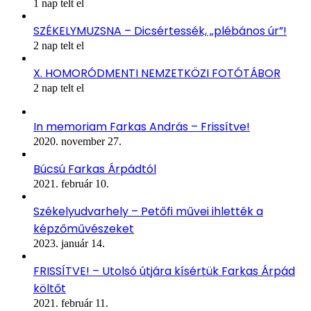
1 nap telt el
SZÉKELYMUZSNA – Dicsértessék, „plébános úr”!
2 nap telt el
X. HOMORÓDMENTI NEMZETKÖZI FOTÓTÁBOR
2 nap telt el
In memoriam Farkas András – Frissítve!
2020. november 27.
Búcsú Farkas Árpádtól
2021. február 10.
Székelyudvarhely – Petőfi művei ihlették a
képzőművészeket
2023. január 14.
FRISSÍTVE! – Utolsó útjára kísértük Farkas Árpád
költőt
2021. február 11.