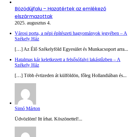
Bözödújfalu – Hazatértek az emlékező
elszármazottak
2025. augusztus 4.
Városi porta, a népi építészeti hagyományok jegyében – A
Székely Ház
[…] Az Élő Székelyföld Egyesület és Munkacsoport arra...
Hatalmas kár keletkezett a felsősófalvi lakástűzben – A
Székely Ház
[…] Több évtizeden át külföldön, főleg Hollandiában és...
Simó Márton
Üdvözlöm! Itt írhat. Köszönettel!...