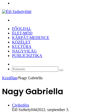
Menü
Keresés:
FŐOLDAL
ÉLET-MÓD
KÁRPÁT-MEDENCE
KÖZÉLET
KULTÚRA
NAGYVILÁG
PUBLICISZTIKA
Véletlen
cikk
Keresés:
Kezdőlap
/
Nagy Gabriella
Nagy Gabriella
Civilszféra
Élő Székelyföld
2022. szeptember 3.