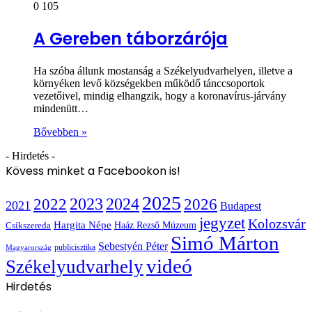
0
105
A Gereben táborzárója
Ha szóba állunk mostanság a Székelyudvarhelyen, illetve a
környéken levő községekben működő tánccsoportok
vezetőivel, mindig elhangzik, hogy a koronavírus-járvány
mindenütt…
Bővebben »
- Hirdetés -
Kövess minket a Facebookon is!
2025
2022
2023
2024
2026
2021
Budapest
jegyzet
Kolozsvár
Hargita Népe
Haáz Rezső Múzeum
Csíkszereda
Simó Márton
Sebestyén Péter
publicisztika
Magyarország
videó
Székelyudvarhely
Hirdetés