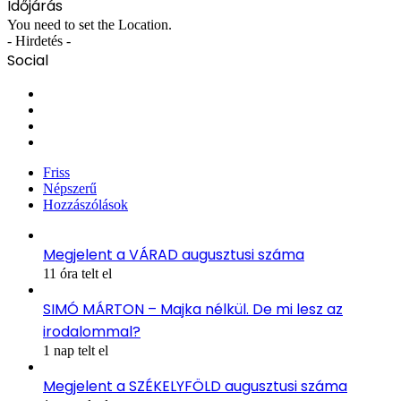
Időjárás
You need to set the Location.
- Hirdetés -
Social
Facebook
X
YouTube
Instagram
Friss
Népszerű
Hozzászólások
Megjelent a VÁRAD augusztusi száma
11 óra telt el
SIMÓ MÁRTON – Majka nélkül. De mi lesz az
irodalommal?
1 nap telt el
Megjelent a SZÉKELYFÖLD augusztusi száma