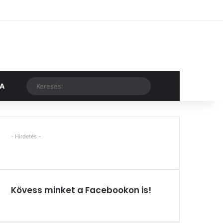
Facebook
X
YouTube
Instagram
Belépés
Véletlen cikk
Oldalsáv
Véletlen cikk
Keresés:
KA
- Hirdetés -
Kövess minket a Facebookon is!