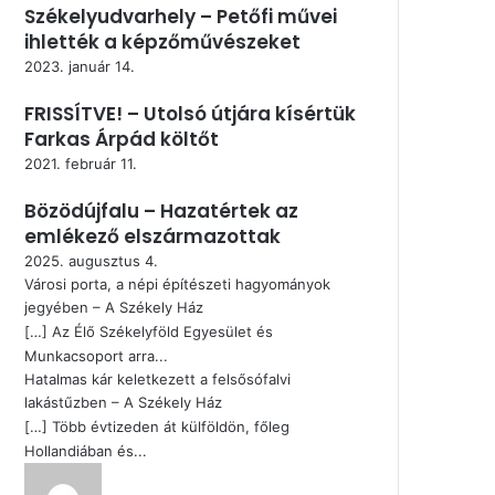
Székelyudvarhely – Petőfi művei
ihlették a képzőművészeket
2023. január 14.
FRISSÍTVE! – Utolsó útjára kísértük
Farkas Árpád költőt
2021. február 11.
Bözödújfalu – Hazatértek az
emlékező elszármazottak
2025. augusztus 4.
Városi porta, a népi építészeti hagyományok
jegyében – A Székely Ház
[…] Az Élő Székelyföld Egyesület és
Munkacsoport arra...
Hatalmas kár keletkezett a felsősófalvi
lakástűzben – A Székely Ház
[…] Több évtizeden át külföldön, főleg
Hollandiában és...