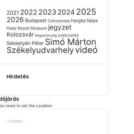
2025
2022
2023
2024
2021
2026
Budapest
Hargita Népe
Csíkszereda
jegyzet
Haáz Rezső Múzeum
Kolozsvár
publicisztika
Magyarország
Simó Márton
Sebestyén Péter
videó
Székelyudvarhely
Hirdetés
Időjárás
ou need to set the Location.
- Hirdetés -