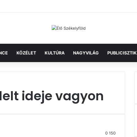
NCE
KÖZÉLET
KULTÚRA
NAGYVILÁG
PUBLICISZTI
elt ideje vagyon
0
150