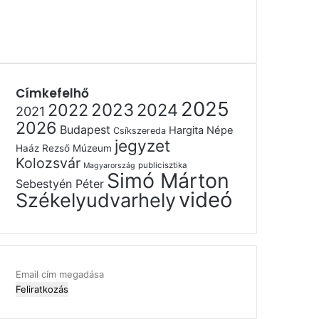
Címkefelhő
2025
2022
2023
2024
2021
2026
Budapest
Hargita Népe
Csíkszereda
jegyzet
Haáz Rezső Múzeum
Kolozsvár
publicisztika
Magyarország
Simó Márton
Sebestyén Péter
videó
Székelyudvarhely
Email
cím
megadása