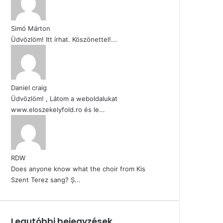
Simó Márton
Üdvözlöm! Itt írhat. Köszönettel!...
Daniel craig
Üdvözlöm! , Látom a weboldalukat
www.eloszekelyfold.ro és le...
RDW
Does anyone know what the choir from Kis
Szent Terez sang? Ș...
Legutóbbi bejegyzések