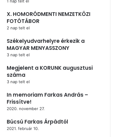
1 nap telt el
X. HOMORÓDMENTI NEMZETKÖZI
FOTÓTÁBOR
2 nap telt el
Székelyudvarhelyre érkezik a
MAGYAR MENYASSZONY
3 nap telt el
Megjelent a KORUNK augusztusi
száma
3 nap telt el
In memoriam Farkas András –
Frissítve!
2020. november 27.
Búcsú Farkas Árpádtól
2021. február 10.