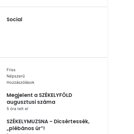
Social
Facebook
X
YouTube
Instagram
Friss
Népszerű
Hozzászólások
Megjelent a SZÉKELYFÖLD
augusztusi száma
5 óra telt el
SZÉKELYMUZSNA – Dicsértessék,
„plébános úr”!