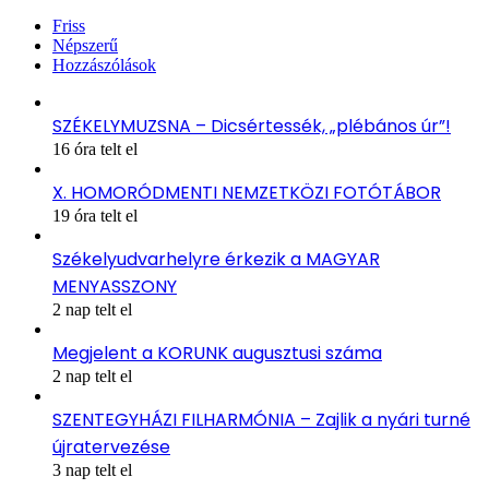
Friss
Népszerű
Hozzászólások
SZÉKELYMUZSNA – Dicsértessék, „plébános úr”!
16 óra telt el
X. HOMORÓDMENTI NEMZETKÖZI FOTÓTÁBOR
19 óra telt el
Székelyudvarhelyre érkezik a MAGYAR
MENYASSZONY
2 nap telt el
Megjelent a KORUNK augusztusi száma
2 nap telt el
SZENTEGYHÁZI FILHARMÓNIA – Zajlik a nyári turné
újratervezése
3 nap telt el