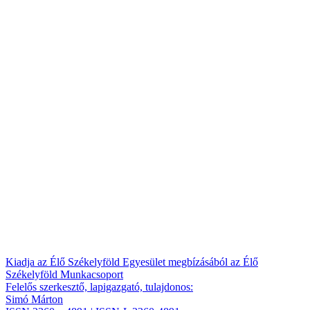
Kiadja az Élő Székelyföld Egyesület megbízásából az Élő
Székelyföld Munkacsoport
Felelős szerkesztő, lapigazgató, tulajdonos:
Simó Márton