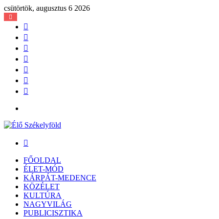
csütörtök, augusztus 6 2026
Facebook
X
YouTube
Instagram
Belépés
Véletlen
cikk
Oldalsáv
Menü
Keresés:
FŐOLDAL
ÉLET-MÓD
KÁRPÁT-MEDENCE
KÖZÉLET
KULTÚRA
NAGYVILÁG
PUBLICISZTIKA