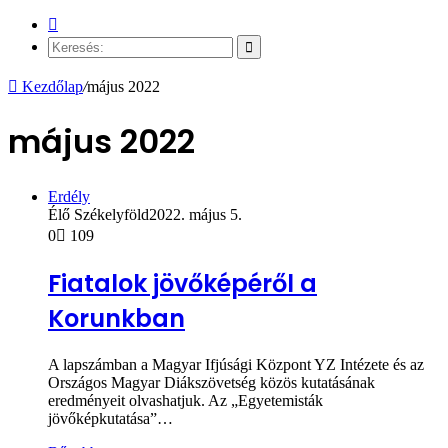
Véletlen
cikk
Keresés:
Kezdőlap
/
május 2022
május 2022
Erdély
Élő Székelyföld
2022. május 5.
0
109
Fiatalok jövőképéről a
Korunkban
A lapszámban a Magyar Ifjúsági Központ YZ Intézete és az
Országos Magyar Diákszövetség közös kutatásának
eredményeit olvashatjuk. Az „Egyetemisták
jövőképkutatása”…