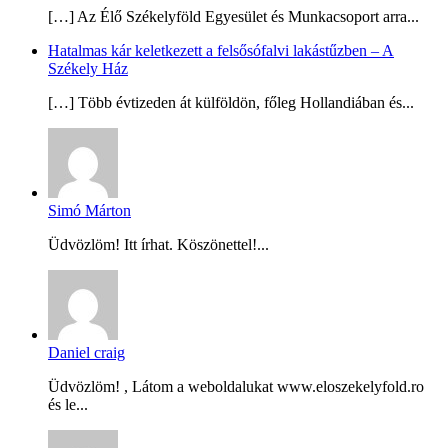
[…] Az Élő Székelyföld Egyesület és Munkacsoport arra...
Hatalmas kár keletkezett a felsősófalvi lakástűzben – A
Székely Ház
[…] Több évtizeden át külföldön, főleg Hollandiában és...
Simó Márton
Üdvözlöm! Itt írhat. Köszönettel!...
Daniel craig
Üdvözlöm! , Látom a weboldalukat www.eloszekelyfold.ro
és le...