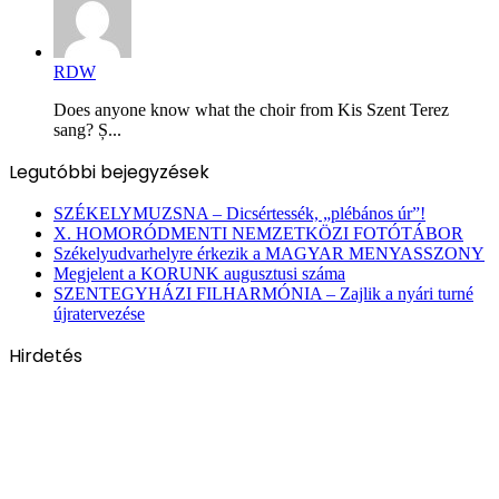
RDW
Does anyone know what the choir from Kis Szent Terez
sang? Ș...
Legutóbbi bejegyzések
SZÉKELYMUZSNA – Dicsértessék, „plébános úr”!
X. HOMORÓDMENTI NEMZETKÖZI FOTÓTÁBOR
Székelyudvarhelyre érkezik a MAGYAR MENYASSZONY
Megjelent a KORUNK augusztusi száma
SZENTEGYHÁZI FILHARMÓNIA – Zajlik a nyári turné
újratervezése
Hirdetés