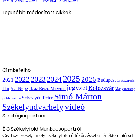
ISSN 2360 – 4891 | ISSN-L 2360-4891
Legutóbb módosított cikkek
Címkefelhő
2025
2022
2023
2024
2026
2021
Budapest
Csíkszereda
jegyzet
Kolozsvár
Hargita Népe
Haáz Rezső Múzeum
Magyarország
Simó Márton
Sebestyén Péter
publicisztika
videó
Székelyudvarhely
Stratégiai partner
Élő Székelyföld Munkacsoportról
Civil szervezet, amely székelyföldi értékőrzéssel és értékteremtéssel