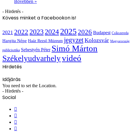
Bővebben »
- Hirdetés -
Kövess minket a Facebookon is!
2025
2022
2023
2024
2026
2021
Budapest
Csíkszereda
jegyzet
Kolozsvár
Hargita Népe
Haáz Rezső Múzeum
Magyarország
Simó Márton
Sebestyén Péter
publicisztika
videó
Székelyudvarhely
Hirdetés
Időjárás
You need to set the Location.
- Hirdetés -
Social
Facebook
X
YouTube
Instagram