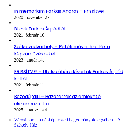
In memoriam Farkas András – Frissítve!
2020. november 27.
Búcsú Farkas Árpádtól
2021. február 10.
Székelyudvarhely – Petőfi művei ihlették a
képzőművészeket
2023. január 14.
FRISSÍTVE! – Utolsó útjára kísértük Farkas Árpád
költőt
2021. február 11.
Bözödújfalu – Hazatértek az emlékező
elszármazottak
2025. augusztus 4.
Városi porta, a népi építészeti hagyományok jegyében – A
Székely Ház