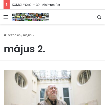
KOMOLYSÁG! – 30. Minimum Party alkotótábor és szakmai fórum
Menü
Ke
Kezdőlap
/
május 2.
május 2.