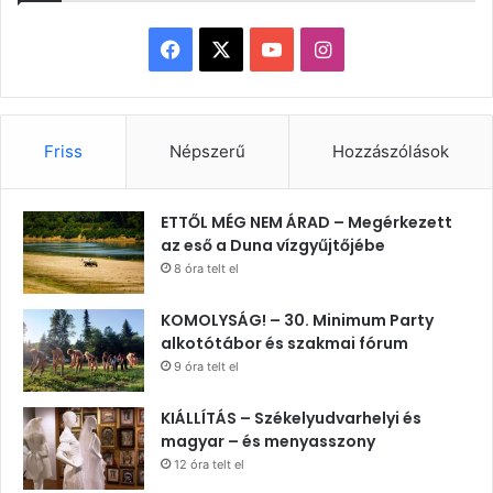
Facebook
X
YouTube
Instagram
Friss
Népszerű
Hozzászólások
ETTŐL MÉG NEM ÁRAD – Megérkezett
az eső a Duna vízgyűjtőjébe
8 óra telt el
KOMOLYSÁG! – 30. Minimum Party
alkotótábor és szakmai fórum
9 óra telt el
KIÁLLÍTÁS – Székelyudvarhelyi és
magyar – és menyasszony
12 óra telt el