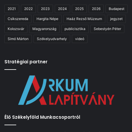
2021
2022
2023
2024
2025
2026
Budapest
Csíkszereda
Hargita Népe
Haáz Rezső Múzeum
jegyzet
Kolozsvár
Magyarország
publicisztika
Sebestyén Péter
Simó Márton
Székelyudvarhely
videó
Stratégiai partner
Élő Székelyföld Munkacsoportról