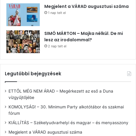
Megjelent a VÁRAD augusztusi száma
1 nap telt el
SIMÓ MÁRTON – Majka nélkül. De mi
lesz az irodalommal?
2 nap telt el
Legutóbbi bejegyzések
ETTŐL MÉG NEM ÁRAD – Megérkezett az eső a Duna
vízgyűjtőjébe
KOMOLYSÁG! – 30. Minimum Party alkotótábor és szakmai
fórum
KIÁLLÍTÁS – Székelyudvarhelyi és magyar – és menyasszony
Megjelent a VÁRAD augusztusi száma