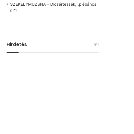
SZÉKELYMUZSNA – Dicsértessék, „plébános
úr”!
Hirdetés