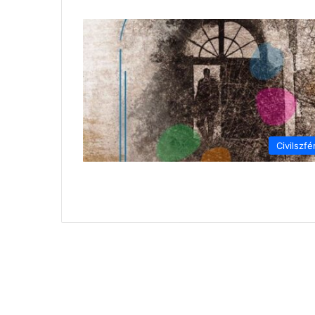
Civilszfé