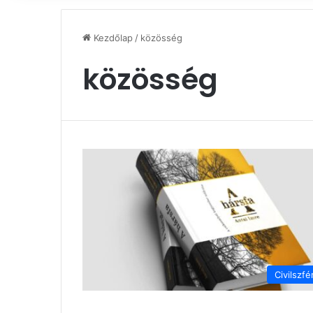
Kezdőlap
/
közösség
közösség
Civilszfé