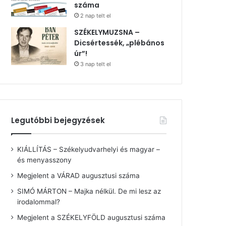
száma
2 nap telt el
SZÉKELYMUZSNA –
Dicsértessék, „plébános
úr”!
3 nap telt el
Legutóbbi bejegyzések
KIÁLLÍTÁS – Székelyudvarhelyi és magyar –
és menyasszony
Megjelent a VÁRAD augusztusi száma
SIMÓ MÁRTON – Majka nélkül. De mi lesz az
irodalommal?
Megjelent a SZÉKELYFÖLD augusztusi száma