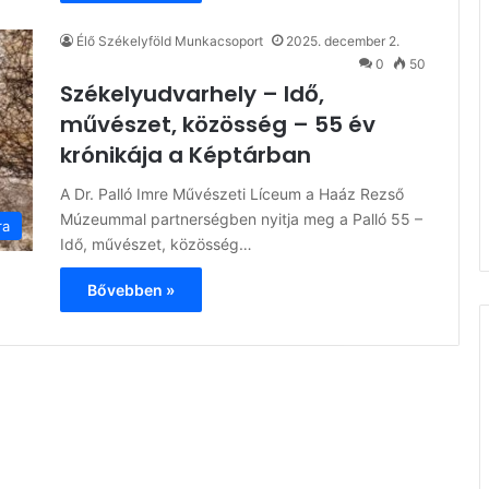
Élő Székelyföld Munkacsoport
2025. december 2.
0
50
Székelyudvarhely – Idő,
művészet, közösség – 55 év
krónikája a Képtárban
A Dr. Palló Imre Művészeti Líceum a Haáz Rezső
Múzeummal partnerségben nyitja meg a Palló 55 –
ra
Idő, művészet, közösség…
Bővebben »