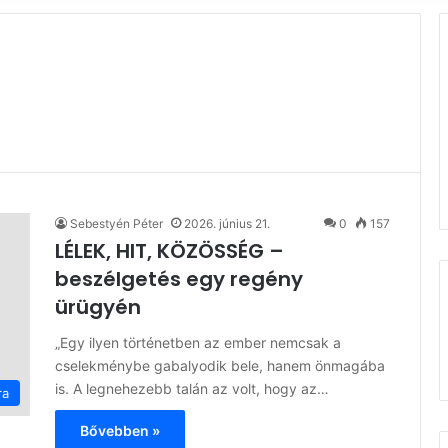
Sebestyén Péter
2026. június 21.
0
157
LÉLEK, HIT, KÖZÖSSÉG –
beszélgetés egy regény
ürügyén
„Egy ilyen történetben az ember nemcsak a
cselekménybe gabalyodik bele, hanem önmagába
is. A legnehezebb talán az volt, hogy az…
ra
Bővebben »