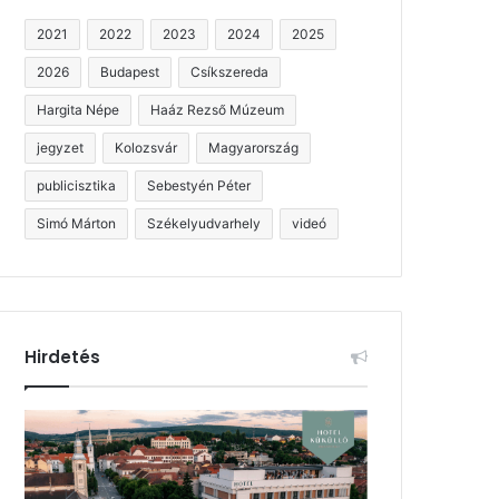
2021
2022
2023
2024
2025
2026
Budapest
Csíkszereda
Hargita Népe
Haáz Rezső Múzeum
jegyzet
Kolozsvár
Magyarország
publicisztika
Sebestyén Péter
Simó Márton
Székelyudvarhely
videó
Hirdetés