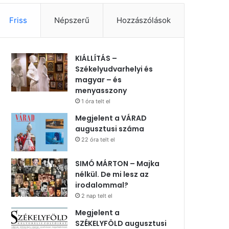
Friss
Népszerű
Hozzászólások
KIÁLLÍTÁS –
Székelyudvarhelyi és
magyar – és
menyasszony
1 óra telt el
Megjelent a VÁRAD
augusztusi száma
22 óra telt el
SIMÓ MÁRTON – Majka
nélkül. De mi lesz az
irodalommal?
2 nap telt el
Megjelent a
SZÉKELYFÖLD augusztusi