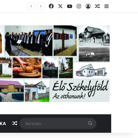
Facebook
X
YouTube
Instagram
Belépés
Véletlen cikk
Oldalsáv
Véletlen cikk
Keresés:
IKA