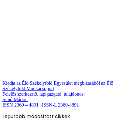
Kiadja az Élő Székelyföld Egyesület megbízásából az Élő
Székelyföld Munkacsoport
Felelős szerkesztő, lapigazgató, tulajdonos:
Simó Márton
ISSN 2360 – 4891 | ISSN-L 2360-4891
Legutóbb módosított cikkek