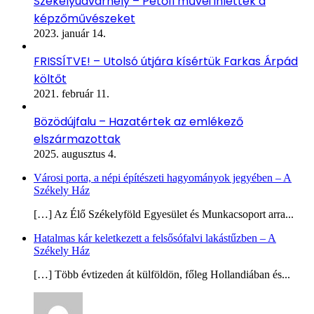
Székelyudvarhely – Petőfi művei ihlették a
képzőművészeket
2023. január 14.
FRISSÍTVE! – Utolsó útjára kísértük Farkas Árpád
költőt
2021. február 11.
Bözödújfalu – Hazatértek az emlékező
elszármazottak
2025. augusztus 4.
Városi porta, a népi építészeti hagyományok jegyében – A
Székely Ház
[…] Az Élő Székelyföld Egyesület és Munkacsoport arra...
Hatalmas kár keletkezett a felsősófalvi lakástűzben – A
Székely Ház
[…] Több évtizeden át külföldön, főleg Hollandiában és...