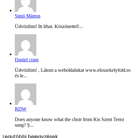
Simó Márton
Üdvözlöm! Itt írhat. Köszönettel!...
Daniel craig
Üdvözlöm! , Látom a weboldalukat www.eloszekelyfold.ro
és le...
RDW
Does anyone know what the choir from Kis Szent Terez
sang? Ș...
Legutóbbi bejegyzések