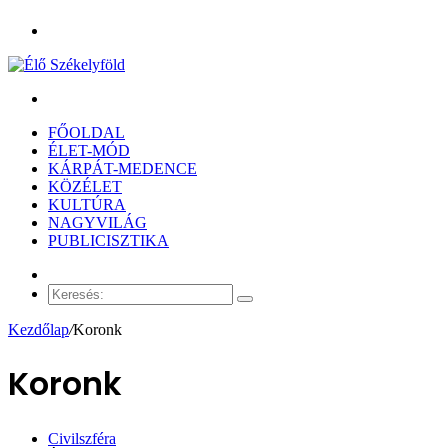
Menü
Keresés:
FŐOLDAL
ÉLET-MÓD
KÁRPÁT-MEDENCE
KÖZÉLET
KULTÚRA
NAGYVILÁG
PUBLICISZTIKA
Véletlen
cikk
Keresés:
Kezdőlap
/
Koronk
Koronk
Civilszféra