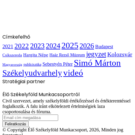
Címkefelhő
2025
2022
2023
2024
2026
2021
Budapest
jegyzet
Kolozsvár
Hargita Népe
Haáz Rezső Múzeum
Csíkszereda
Simó Márton
Sebestyén Péter
publicisztika
Magyarország
videó
Székelyudvarhely
Stratégiai partner
Élő Székelyföld Munkacsoportról
Civil szervezet, amely székelyföldi értékőrzéssel és értékteremtéssel
foglalkozik. A falu iránt elkötelezett értelmiségiek laza
csoportosulása és fóruma.
Email
cím
megadása
© Copyright Élő Székelyföld Munkacsoport, 2026, Minden jog