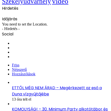
videó
Székelyudvarhely
Hirdetés
Időjárás
You need to set the Location.
- Hirdetés -
Social
Facebook
X
YouTube
Instagram
Friss
Népszerű
Hozzászólások
ETTŐL MÉG NEM ÁRAD – Megérkezett az eső a
Duna vízgyűjtőjébe
13 óra telt el
KOMOLYSÁG! – 30. Minimum Party alkotótábor és