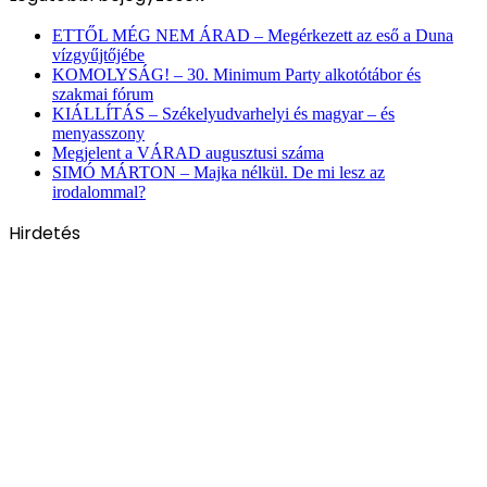
ETTŐL MÉG NEM ÁRAD – Megérkezett az eső a Duna
vízgyűjtőjébe
KOMOLYSÁG! – 30. Minimum Party alkotótábor és
szakmai fórum
KIÁLLÍTÁS – Székelyudvarhelyi és magyar – és
menyasszony
Megjelent a VÁRAD augusztusi száma
SIMÓ MÁRTON – Majka nélkül. De mi lesz az
irodalommal?
Hirdetés