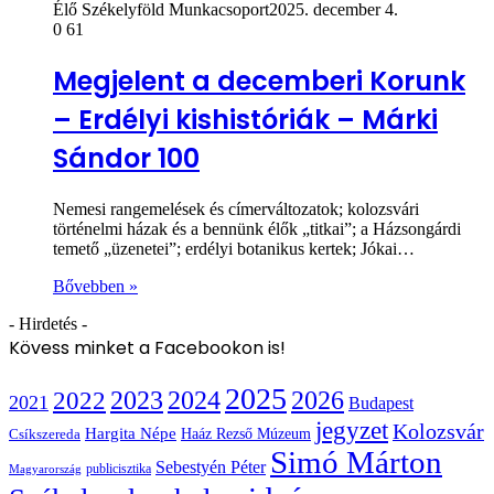
Élő Székelyföld Munkacsoport
2025. december 4.
0
61
Megjelent a decemberi Korunk
– Erdélyi kishistóriák – Márki
Sándor 100
Nemesi rangemelések és címerváltozatok; kolozsvári
történelmi házak és a bennünk élők „titkai”; a Házsongárdi
temető „üzenetei”; erdélyi botanikus kertek; Jókai…
Bővebben »
- Hirdetés -
Kövess minket a Facebookon is!
2025
2022
2023
2024
2026
2021
Budapest
jegyzet
Kolozsvár
Hargita Népe
Haáz Rezső Múzeum
Csíkszereda
Simó Márton
Sebestyén Péter
publicisztika
Magyarország