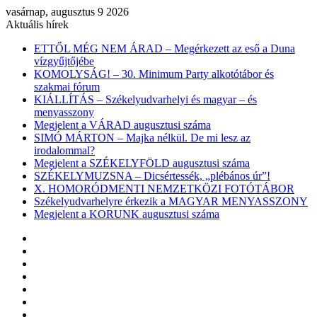
vasárnap, augusztus 9 2026
Aktuális hírek
ETTŐL MÉG NEM ÁRAD – Megérkezett az eső a Duna
vízgyűjtőjébe
KOMOLYSÁG! – 30. Minimum Party alkotótábor és
szakmai fórum
KIÁLLÍTÁS – Székelyudvarhelyi és magyar – és
menyasszony
Megjelent a VÁRAD augusztusi száma
SIMÓ MÁRTON – Majka nélkül. De mi lesz az
irodalommal?
Megjelent a SZÉKELYFÖLD augusztusi száma
SZÉKELYMUZSNA – Dicsértessék, „plébános úr”!
X. HOMORÓDMENTI NEMZETKÖZI FOTÓTÁBOR
Székelyudvarhelyre érkezik a MAGYAR MENYASSZONY
Megjelent a KORUNK augusztusi száma
Facebook
X
YouTube
Instagram
Belépés
Véletlen
cikk
Oldalsáv