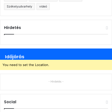
Székelyudvarhely
videó
Hirdetés
Időjárás
You need to set the Location.
- Hirdetés -
Social