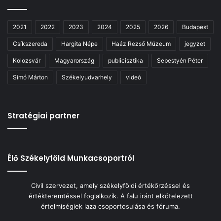
2021
2022
2023
2024
2025
2026
Budapest
Csíkszereda
Hargita Népe
Haáz Rezső Múzeum
jegyzet
Kolozsvár
Magyarország
publicisztika
Sebestyén Péter
Simó Márton
Székelyudvarhely
videó
Stratégiai partner
Élő Székelyföld Munkacsoportról
Civil szervezet, amely székelyföldi értékőrzéssel és
értékteremtéssel foglalkozik. A falu iránt elkötelezett
értelmiségiek laza csoportosulása és fóruma.