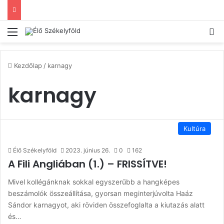
Menü
Ke
Kezdőlap
/
karnagy
karnagy
Kultúra
Élő Székelyföld
2023. június 26.
0
162
A Fili Angliában (1.) – FRISSÍTVE!
Mivel kollégánknak sokkal egyszerűbb a hangképes
beszámolók összeállítása, gyorsan meginterjúvolta Haáz
Sándor karnagyot, aki röviden összefoglalta a kiutazás alatt
és…