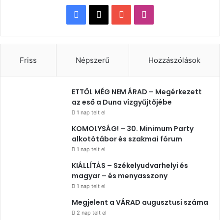
Facebook
X
YouTube
Instagram
Friss
Népszerű
Hozzászólások
ETTŐL MÉG NEM ÁRAD – Megérkezett
az eső a Duna vízgyűjtőjébe
1 nap telt el
KOMOLYSÁG! – 30. Minimum Party
alkotótábor és szakmai fórum
1 nap telt el
KIÁLLÍTÁS – Székelyudvarhelyi és
magyar – és menyasszony
1 nap telt el
Megjelent a VÁRAD augusztusi száma
2 nap telt el